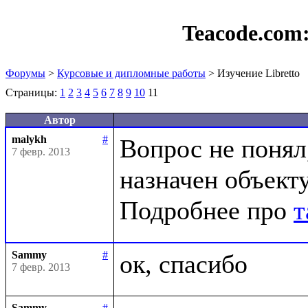
Teacode.com
Форумы
>
Курсовые и дипломные работы
> Изучение Libretto
Страницы:
1
2
3
4
5
6
7
8
9
10
11
Автор
malykh
#
Вопрос не понял,
7 февр. 2013
назначен объекту
Подробнее про 
т
Sammy
#
7 февр. 2013
Sammy
#