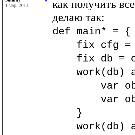
как получить все
1 мар. 2013
def main* = {

    fix cfg = SimpleConfig((%FirstClass, %SecondClass))

    fix db = cfg.open("/home/sammy/bdb")

    work(db) as sa {

	var obj1 = sa.new(%FirstClass) {title="First"}

	var obj2 = sa.new(%FirstClass) {title="Second"}

    }

    work(db) as sb {
