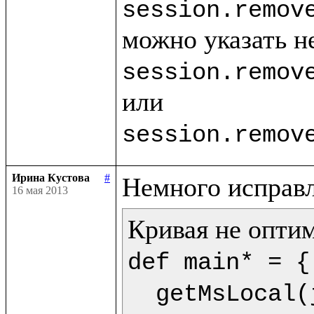
session.remov
session.remov
session.remov
Ирина Кустова
#
16 мая 2013
def main* = {

  getMsLocal(jMs,9) as dt.println(<<%{formatDate(getDate(dt),"dd.mm.yyyy")} %