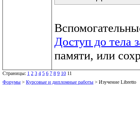
Доступ до тела 
памяти, или сох
Страницы:
1
2
3
4
5
6
7
8
9
10
11
Форумы
>
Курсовые и дипломные работы
> Изучение Libretto