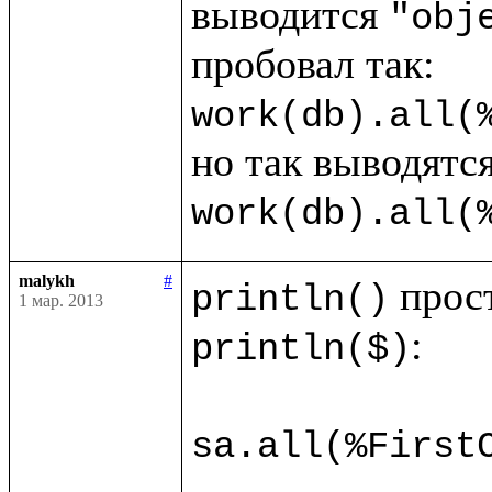
выводится 
"obj
work(db).all(
work(db).all(
malykh
#
println()
1 мар. 2013
:

println($)
sa.all(%First