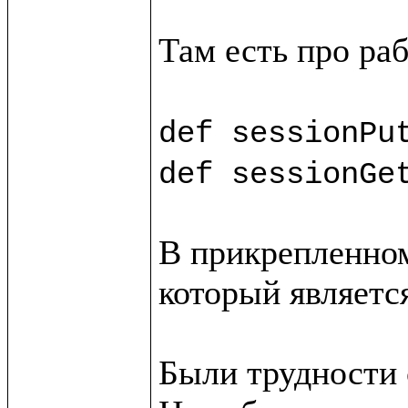
Там есть про раб
def sessionPu
def sessionGe
В прикрепленном
который является
Были трудности с