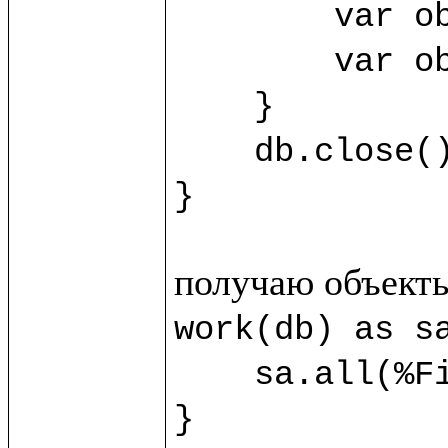
	var obj3 = sb.new(%SecondClass) {title="Third"}

	var obj4 = sb.new(%SecondClass) {title="Fourth"}

    }

    db.close()

}
work(db) as sa
    sa.all(%FirstClass).title.println()

}