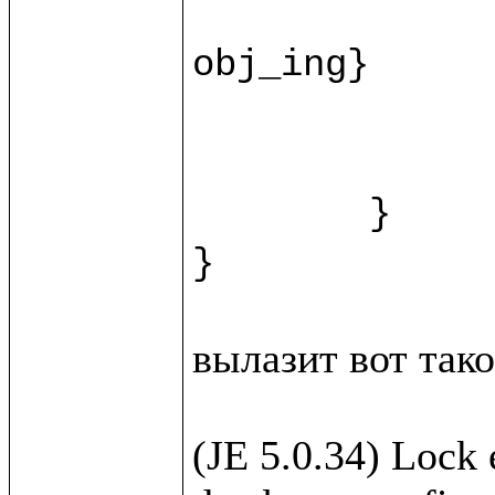
		recipe.{fn = ""; instructions = ""; duration = ""
obj_ing}

		var ingr = w.new(%Ingridi
		html.view/recipeForm(recipe, 
	}

вылазит вот такое
(JE 5.0.34) Lock