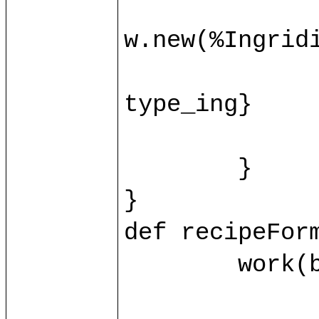
		var ingridient = base.ingrid(id_ing.toInt)?{c
w.new(%Ingridie
		ingridient.{name = name_ing; value = value_ing
type_ing}

		control/recipeFormProcessIng(ingridient, id_i
	}

}

def recipeForm
	work(base.db) as w.{

		var recipe = base.recipe(id.toInt)?{case _ => w.new(