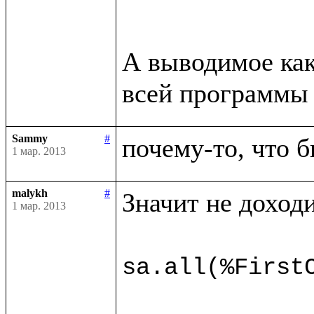
А выводимое как
всей программы 
Sammy
#
почему-то, что б
1 мар. 2013
malykh
#
Значит не доходи
1 мар. 2013
sa.all(%First