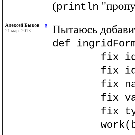
(
println
Алексей Быков
#
21 мар. 2013
def ingridForm
	fix id_ing = ("id_ing".params!)

	fix id_ing_rec = ("id_ing_rec".params!)

	fix name_ing? = ("name".params!)

	fix value_ing? = ("value".params!)

	fix type_ing? = ("type".params!)

	work(base.db) as w.{
