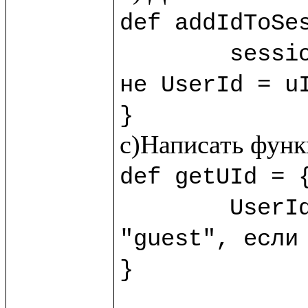
def addIdToSes
	sess
не UserId = uI
}
def getUId = {
	UserId.session!?("guest") //?() - обработчик пустоты, возвращает 
"guest", если 
}