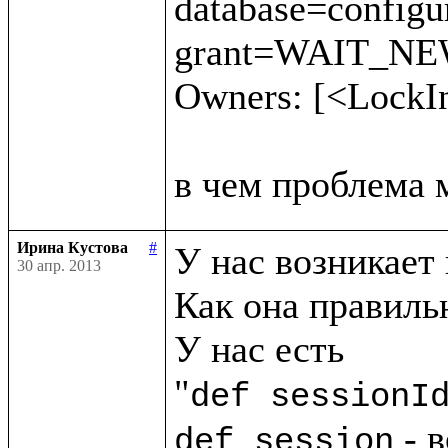
database=config
grant=WAIT_NEW 
Owners: [<LockI
Ирина Кустова
#
У нас возникает 
30 апр. 2013
Как она правильн
У нас есть

"
def sessionI
 - 
def session