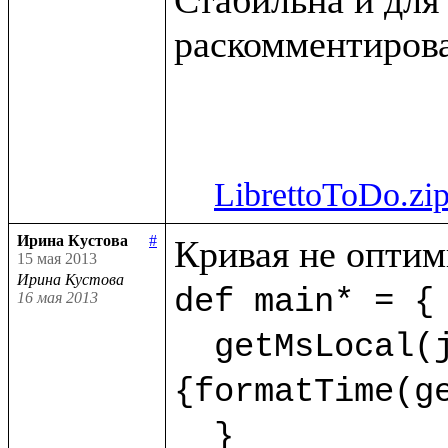
раскомментирова
LibrettoToDo.zi
Ирина Кустова
#
15 мая 2013
Ирина Кустова
def main* = {

16 мая 2013
  getMsLocal(jMs,9) as dt.println(<<%{formatDate(getDate(dt),"dd.mm.yyyy")} %
{formatTime(ge
  }  