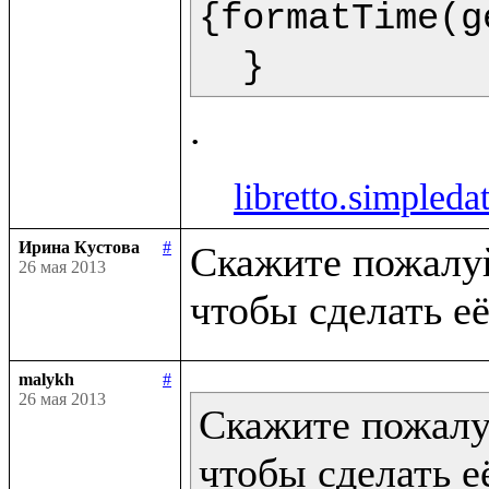
{formatTime(g
  }  
libretto.simpleda
Ирина Кустова
#
Скажите пожалуйс
26 мая 2013
malykh
#
26 мая 2013
Скажите пожалуй
чтобы сделать её