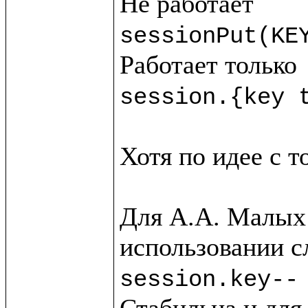
sessionPut(KE
session.{key 
Хотя по идее с т
Для А.А. Малых 
session.key--
Стабильна и для