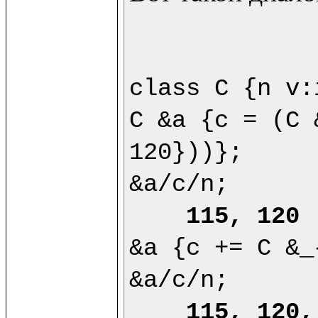
class C {n v:
C &a {c = (C 
120}))};

&a/c/n;

115, 120
&a {c += C &_
&a/c/n;

115, 120,