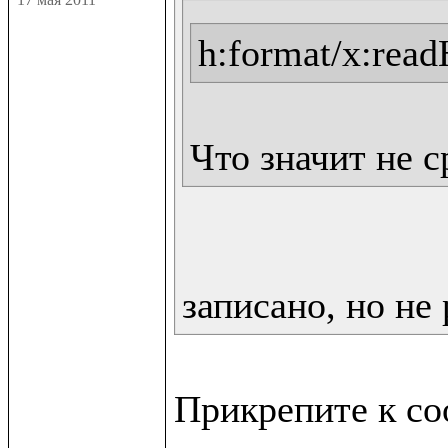
h:format/x:rea
Что значит не 
записано, но не 
Прикрепите к со