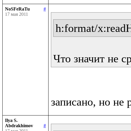
NoSFeRaTu
#
17 мая 2011
h:format/x:read
Что значит не с
Ilya S.
Abdrakhimov
#
17 мая 2011