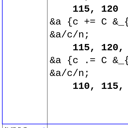
115, 120
&a {c += C &_{
&a/c/n;

115, 120,
&a {c .= C &_{
&a/c/n;

110, 115,