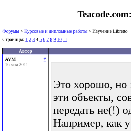
Teacode.com
Форумы
>
Курсовые и дипломные работы
> Изучение Libretto
Страницы:
1
2
3
4
5
6
7
8
9
10
11
Автор
AVM
#
16 мая 2011
Это хорошо, но 
эти объекты, со
передать не(!) од
Например, как у 