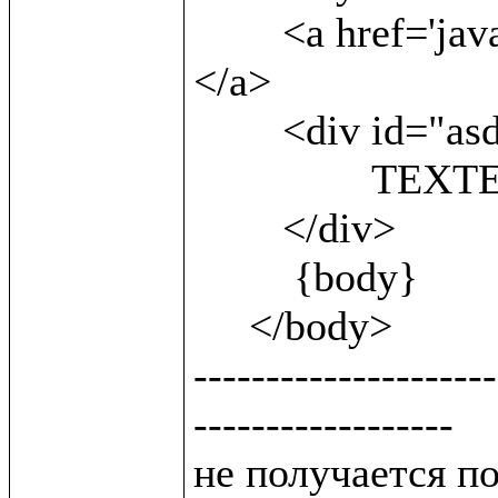
 	<a href='javascript:;'onclick=sh()> show<br/> 
</a>                
        <div id="asd" style='display:block'>

 		TEXTEXTEXTEXTEXT

        </div>

         {body}

     </body>

---------------------
------------------

не получается п