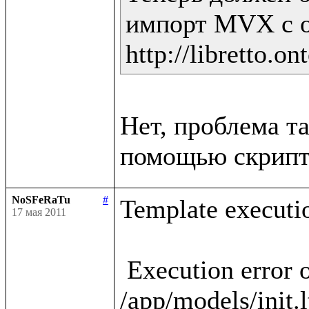
импорт MVX с о
Нет, проблема та
NoSFeRaTu
#
Template executio
17 мая 2011
 Execution error occured in template 
/app/models/init.l