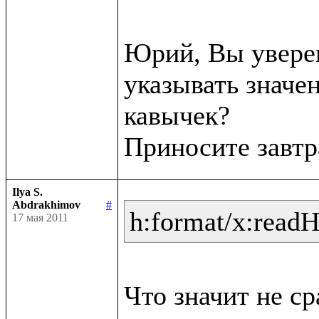
Юрий, Вы уверен
указывать значен
кавычек?

Ilya S.
Abdrakhimov
#
h:format/x:read
17 мая 2011