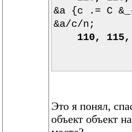
&a {c .= C &_
&a/c/n;

110, 115,
Это я понял, сп
объект объект на