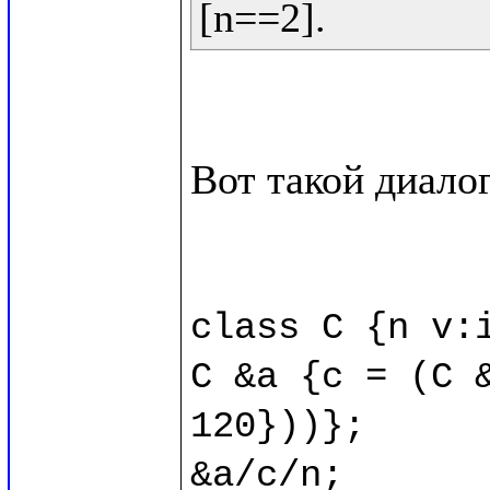
Вот такой диалог
class C {n v:i
C &a {c = (C &
120}))};

&a/c/n;
