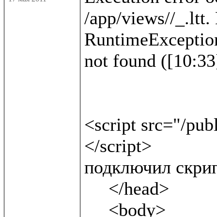
/app/views//_.ltt.
RuntimeException :
not found ([10:33]
<script src="/pub
</script>              
подключил скрип
     </head>

     <body>
