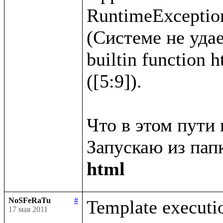
RuntimeException
(Системе не удае
builtin function 
([5:9]).

Что в этом пути 
Запускаю из папк
html
NoSFeRaTu
#
Template executio
17 мая 2011