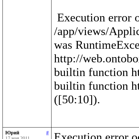
 Execution error occured in template 
/app/views/Applica
was RuntimeExcep
http://web.ontobo
builtin function h
builtin function h
([50:10]).

Юрий
#
Execution error o
17 мая 2011