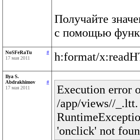
Получайте значе
NoSFeRaTu
#
17 мая 2011
Ilya S.
Abdrakhimov
#
Execution error o
17 мая 2011
/app/views//_.ltt
RuntimeException 
'onclick' not fou