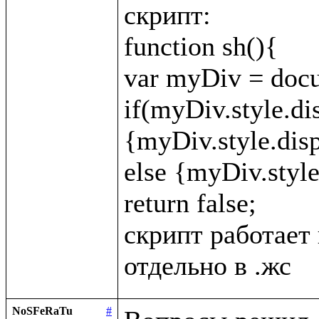
скрипт:

function sh(){

var myDiv = docu
if(myDiv.style.di
{myDiv.style.displ
else {myDiv.style.
return false;

скрипт работает 
NoSFeRaTu
#