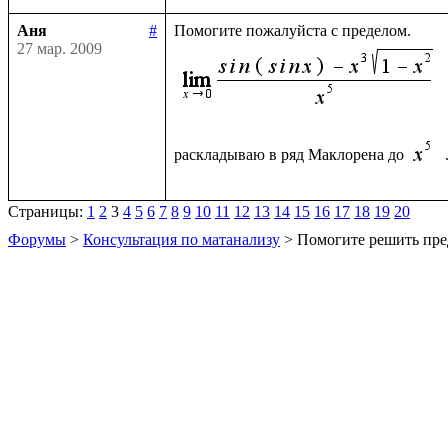
Аня
#
27 мар. 2009
раскладываю в ряд Маклорена до 
Страницы:
1
2
3
4
5
6
7
8
9
10
11
12
13
14
15
16
17
18
19
20
Форумы
>
Консультация по матанализу
> Помогите решить пре