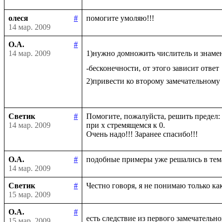
олеся
#
14 мар. 2009
О.А.
#
14 мар. 2009
1)нужно домножить числитель и знаме
-бесконечности, от этого зависит ответ

2)привести ко второму замечательному
Светик
#
Помогите, пожалуйста, решить предел: li
14 мар. 2009
при х стремящемся к 0.

О.А.
#
14 мар. 2009
Светик
#
15 мар. 2009
О.А.
#
есть следствие из первого замечательно
15 мар. 2009