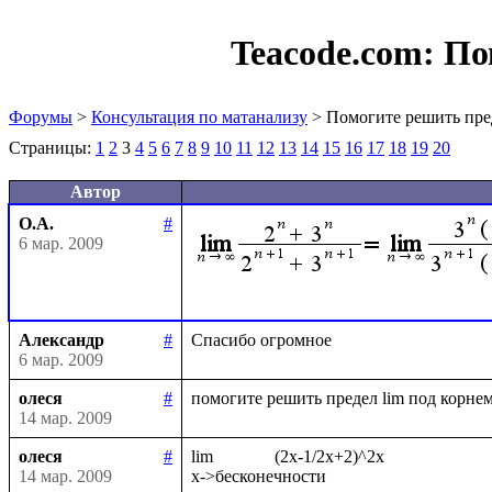
Teacode.com:
По
Форумы
>
Консультация по матанализу
> Помогите решить пре
Страницы:
1
2
3
4
5
6
7
8
9
10
11
12
13
14
15
16
17
18
19
20
Автор
О.А.
#
6 мар. 2009
Александр
#
6 мар. 2009
олеся
#
14 мар. 2009
олеся
#
lim              (2x-1/2x+2)^2x

14 мар. 2009