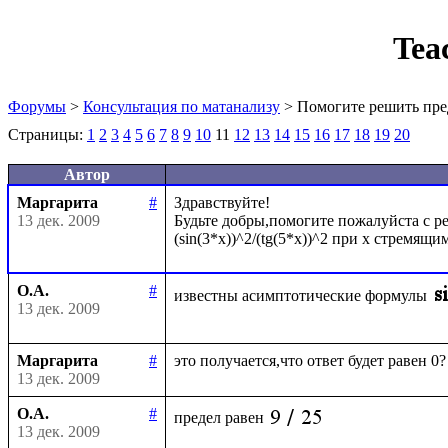
Tea
Форумы
>
Консультация по матанализу
> Помогите решить пре
Страницы:
1
2
3
4
5
6
7
8
9
10
11
12
13
14
15
16
17
18
19
20
Автор
Маргарита
#
Здравствуйте!

13 дек. 2009
Будьте добры,помогите пожалуйста с ре
О.А.
#
известны асимптотические формулы
13 дек. 2009
Маргарита
#
13 дек. 2009
О.А.
#
предел равен
13 дек. 2009