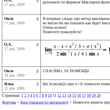
О.А.
#
разложите по формуле Маклорена фун
17 дек. 2009
Окси
#
Я впервые слышу про метод маклорена!
17 дек. 2009
не могли бы вы показать как будет выгл
Очень нужно!

О.А.
#
17 дек. 2009
Окси
#
18 дек. 2009
Ялка
#
22 дек. 2009
Страницы:
1
2
3
4
5
6
7
8
9
10
11
12
13
14
15
16
17
18
19
20
Форумы
>
Консультация по матанализу
> Помогите решить пре