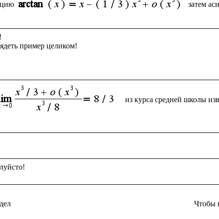
кцию
затем ас


ядеть пример целиком!

из курса средней школы из
дел
Чтобы 