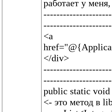
работает у меня, 
---------------------
---------------------
<a 
href="@{Applicat
</div>                
---------------------
---------------------
public static void byClass(String lttclass) {
<- это метод в lib