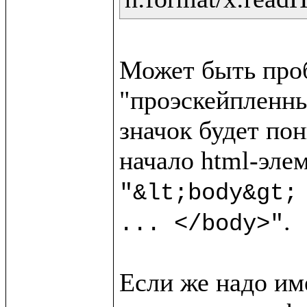
Может быть пробл
"проэскейпленный
значок будет пон
"&lt;body&gt;
.

... </body>"
Если же надо име