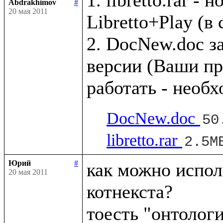
Abdrakhimov
#
20 мая 2011
Libretto+Play (в
2. DocNew.doc з
версии (Ваши пр
DocNew.doc
50
libretto.rar
2.5M
Юрий
#
как можно исполь
20 мая 2011
котнекста?
