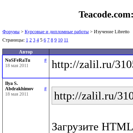
Teacode.com
Форумы
>
Курсовые и дипломные работы
> Изучение Libretto
Страницы:
1
2
3
4
5
6
7
8
9
10
11
Автор
NoSFeRaTu
#
18 мая 2011
Ilya S.
Abdrakhimov
#
http://zalil.ru/3
18 мая 2011