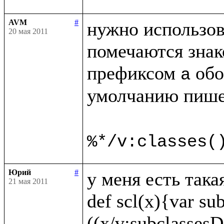
AVM
#
нужно использов
20 мая 2011
помечаются знак
префиксом 
 обо
a
умолчанию пише
%*/v:classes(
Юрий
#
у меня есть така
21 мая 2011
def scl(x){var sub
((x/v:subclassesDi