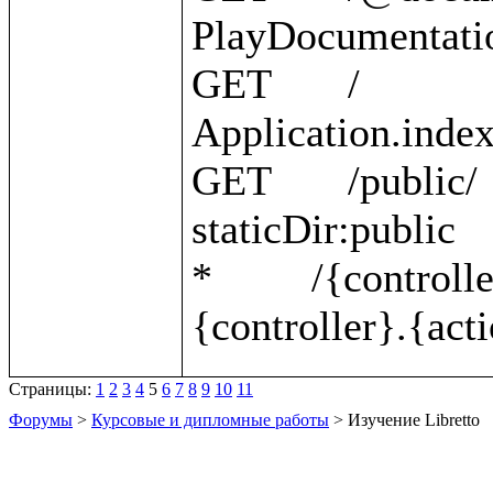
PlayDocumentatio
GET       /                                                 
Application.index 
GET       /public/                                          
staticDir:public 

*         /{controller}/{action}    
Страницы:
1
2
3
4
5
6
7
8
9
10
11
Форумы
>
Курсовые и дипломные работы
> Изучение Libretto