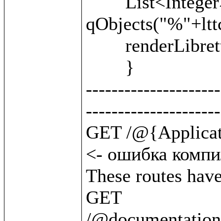
	List<Integer> units = 
qObjects("%"+lttc
	renderLibretto(units);

	}

---------------------
---------------------
GET /@{Application.byClass(BattleUnit)}   
<- ошибка компил
These routes have 
GET       
/@documentation/