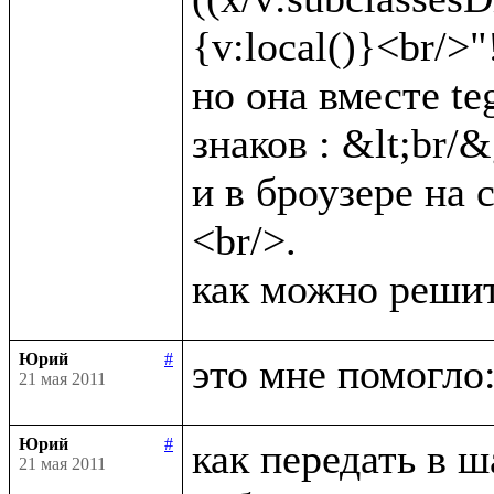
{v:local()}<br/>"!)
но она вместе te
знаков : &lt;br/&g
и в броузере на 
<br/>.

Юрий
#
21 мая 2011
Юрий
#
как передать в ш
21 мая 2011