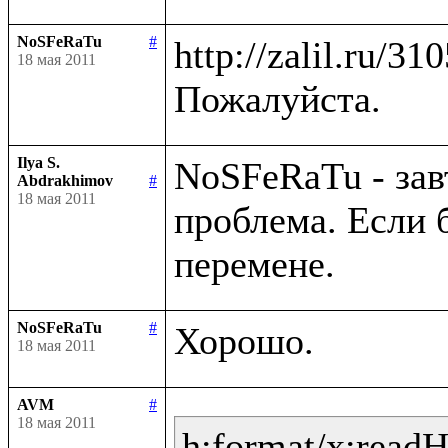
NoSFeRaTu
#
http://zalil.ru/31
18 мая 2011
Ilya S.
NoSFeRaTu - зав
Abdrakhimov
#
18 мая 2011
проблема. Если 
NoSFeRaTu
#
18 мая 2011
AVM
#
18 мая 2011
h:format/x:read