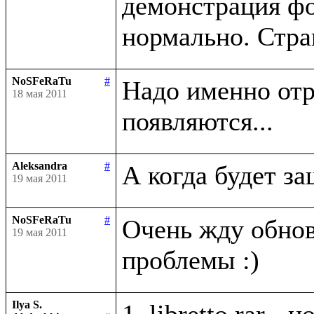
демонстрация фо
NoSFeRaTu
#
Надо именно отри
18 мая 2011
Aleksandra
#
19 мая 2011
NoSFeRaTu
#
Очень жду обно
19 мая 2011
Ilya S.
1. libretto.rar -