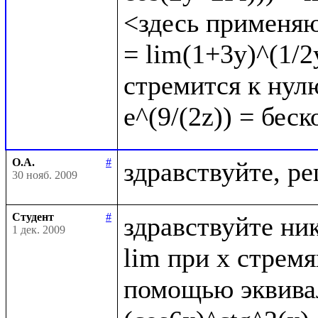
<здесь применяю
= lim(1+3y)^(1/2y
стремится к нулю
О.А.
#
30 нояб. 2009
Студент
#
здравствуйте ник
1 дек. 2009
lim при x стрем
помощью эквивал