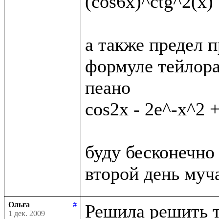
(cos6x)^ctg^2(x)

а также предел п
формуле тейлора
пеано

cos2x - 2e^-x^2 +
буду бесконечно 
Ольга
#
Решила решить т
1 дек. 2009