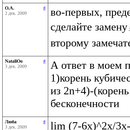
О.А.
#
во-первых, пред
2 дек. 2009
сделайте замену
NataliOo
#
А ответ в моем п
3 дек. 2009
1)корень кубичес
из 2n+4)-(корень
Люба
#
3 дек. 2009