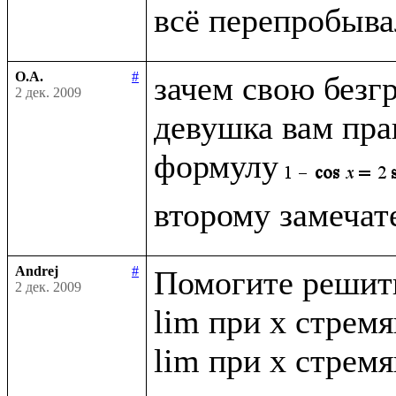
О.А.
#
зачем свою безг
2 дек. 2009
девушка вам прав
формулу
Andrej
#
Помогите решить
2 дек. 2009
lim при x стремящ