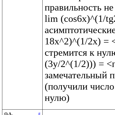
правильность не 
lim (cos6x)^(1/t
асимптотические 
18x^2)^(1/2x) = <
стремится к нулю
(3y/2^(1/2))) = 
замечательный пр
(получили число 
О.А.
#