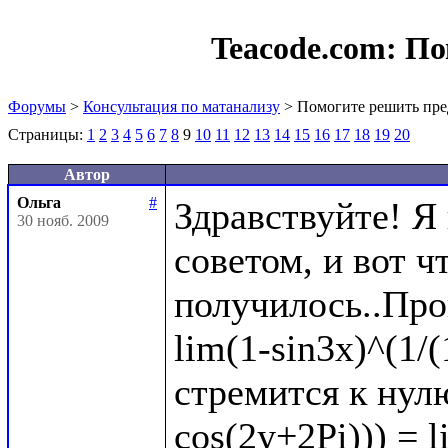
Teacode.com:
По
Форумы
>
Консультация по матанализу
> Помогите решить пре
Страницы:
1
2
3
4
5
6
7
8
9
10
11
12
13
14
15
16
17
18
19
20
Автор
Ольга
#
Здравствуйте! Я
30 нояб. 2009
советом, и вот чт
получилось..Про
lim(1-sin3x)^(1/(
стремится к нулю
cos(2y+2Pi))) = l