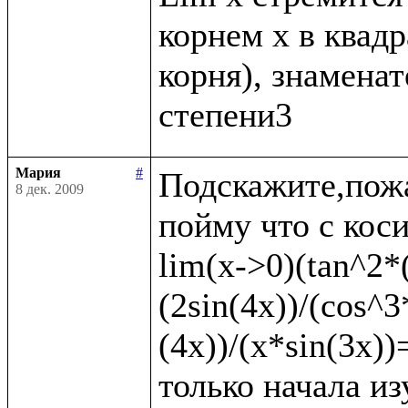
корнем x в квадр
корня), знаменате
Мария
#
Подскажите,пожа
8 дек. 2009
пойму что с коси
lim(x->0)(tan^2*(
(2sin(4x))/(cos^3
(4x))/(x*sin(3x)
только начала из