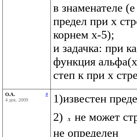
в знаменателе (е в
предел при х стр
корнем х-5);

и задачка: при к
функция альфа(х
О.А.
#
1)известен пред
4 дек. 2009
2) 
не может стр
не определен
