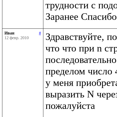
трудности с под
Иван
#
Здравствуйте, по
12 февр. 2010
что что при n ст
последовательнос
пределом число 4
у меня приобрета
выразить N через