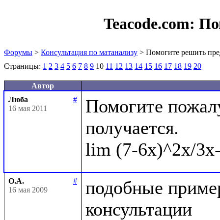
Teacode.com:
По
Форумы
>
Консультация по матанализу
> Помогите решить пре
Страницы:
1
2
3
4
5
6
7
8
9
10
11
12
13
14
15
16
17
18
19
20
Автор
Люба
#
Помогите пожалу
16 мая 2011
получается.

О.А.
#
подобные пример
16 мая 2009