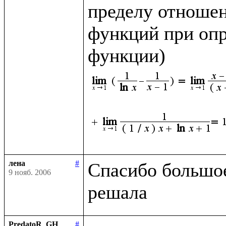
пределу отношен
функций при опр
функции)
лена
#
Спасибо большое,
9 нояб. 2006
PredatoR_GH
#