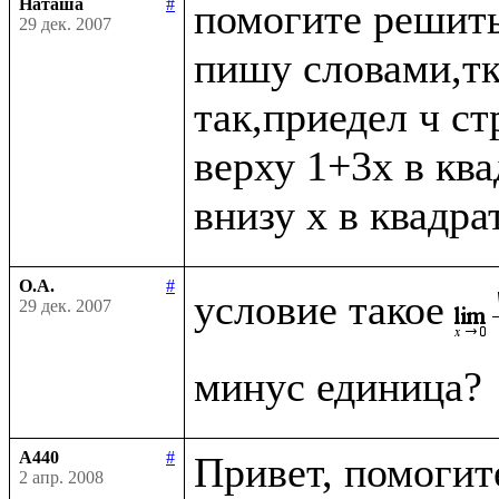
Наташа
#
помогите решить
29 дек. 2007
пишу словами,тк 
так,приедел ч ст
верху 1+3x в ква
О.А.
#
условие такое
29 дек. 2007
A440
#
Привет, помогите
2 апр. 2008