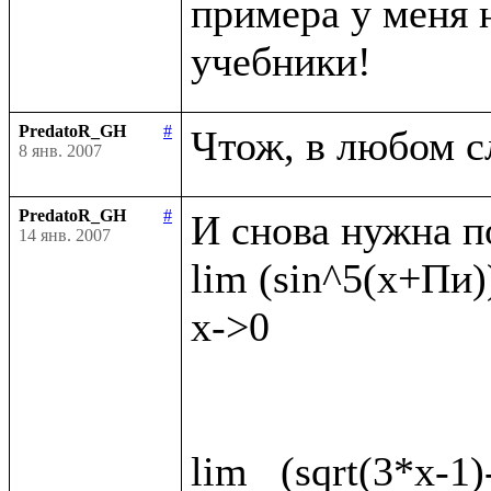
примера у меня н
PredatoR_GH
#
8 янв. 2007
PredatoR_GH
#
И снова нужна п
14 янв. 2007
lim (sin^5(x+Пи))
x->0

lim   (sqrt(3*x-1