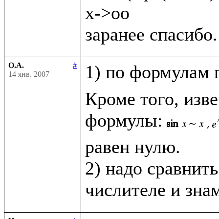
x->oo

О.А.
#
1) по формулам 
14 янв. 2007
Кроме того, изв
формулы:
равен нулю.

2) надо сравнить