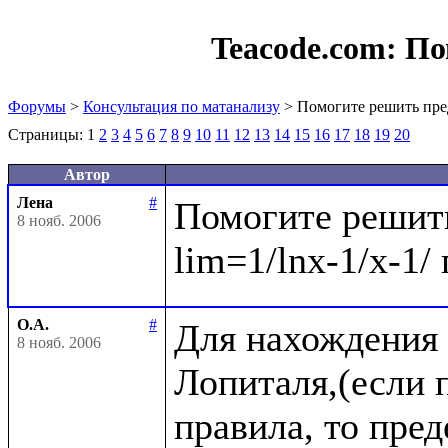
Teacode.com:
По
Форумы
>
Консультация по матанализу
> Помогите решить пре
Страницы:
1
2
3
4
5
6
7
8
9
10
11
12
13
14
15
16
17
18
19
20
Автор
Лена
#
Помогите решить
8 нояб. 2006
О.А.
#
Для нахождения 
8 нояб. 2006
Лопиталя,(если п
правила, то пре