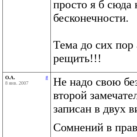
просто я б сюда н
бесконечности.

Тема до сих пор 
О.А.
#
Не надо свою бе
8 янв. 2007
второй замечате
записан в двух в
Сомнений в прав