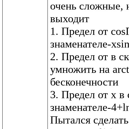
очень сложные, н
выходит

1. Предел от cos
знаменателе-xsin
2. Предел от в с
умножить на arct
бесконечности

3. Предел от x в 
знаменателе-4+ln
Пытался сделать 