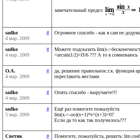
замечательный предел
sadko
#
4 мар. 2009
sadko
#
Можете подсказать lim(x->бесконечность)
4 мар. 2009
О.А.
#
да, решение правильное,т.к. функция а
4 мар. 2009
sadko
#
4 мар. 2009
sadko
#
Ещё раз помогите пожалуйста

5 мар. 2009
lim(x->-oo)(x+1)*e^(x+3)=0?

Светик
#
Помогите, пожалуйста, решить: lim cos6x