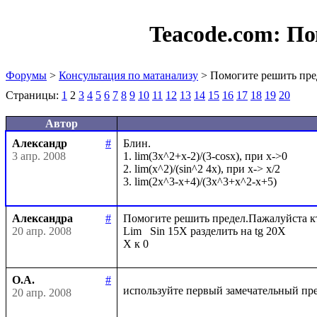
Teacode.com:
По
Форумы
>
Консультация по матанализу
> Помогите решить пре
Страницы:
1
2
3
4
5
6
7
8
9
10
11
12
13
14
15
16
17
18
19
20
Автор
Александр
#
Блин. 

3 апр. 2008
1. lim(3x^2+x-2)/(3-cosx), при x->0

2. lim(x^2)/(sin^2 4x), при x-> x/2

Александра
#
Помогите решить предел.Пажалуйста кто 
20 апр. 2008
Lim   Sin 15X разделить на tg 20X

О.А.
#
используйте первый замечательный пр
20 апр. 2008