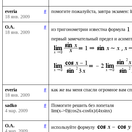
everia
#
18 янв. 2009
О.А.
#
из тригонометрии известна формула
18 янв. 2009
первый замечательный предел и асимпто
everia
#
18 янв. 2009
sadko
#
Помогите решить без лопеталя 

4 мар. 2009
О.А.
#
используйте формулу
4 мар. 2009