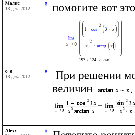
Малис
#
18 дек. 2012
197 x 124
2.7KB
o_a
#
 При решении можно использовать эквивалентность 
18 дек. 2012
величин 
Alexx
#
Потогите решить 