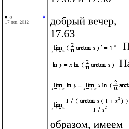
o_a
#
добрый вечер, 

17 дек. 2012
П
Н
образом, имеем 