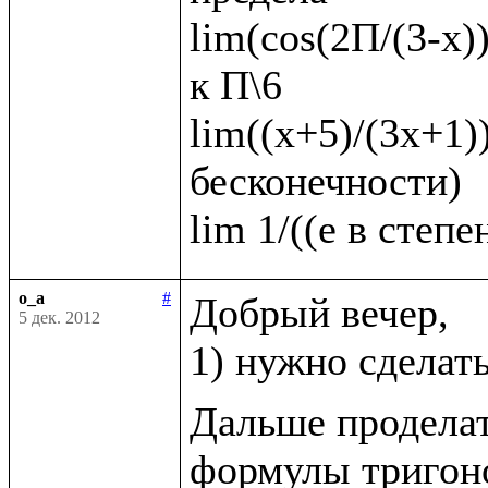
lim(cos(2П/(3-x))
к П\6   

lim((х+5)/(3х+1))
бесконечности)

o_a
#
Добрый вечер, 

5 дек. 2012
1) нужно сделат
Дальше проделат
формулы тригоно