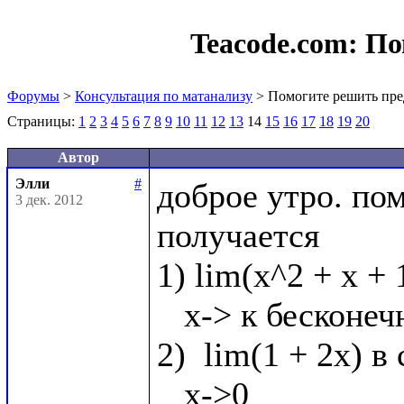
Teacode.com:
По
Форумы
>
Консультация по матанализу
> Помогите решить пре
Страницы:
1
2
3
4
5
6
7
8
9
10
11
12
13
14
15
16
17
18
19
20
Автор
Элли
#
доброе утро. по
3 дек. 2012
получается

1) lim(x^2 + x + 
   x-> к бесконечности

2)  lim(1 + 2x) в 
   x->0
