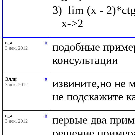
3)  lim (x - 2)*ct
o_a
#
подобные пример
3 дек. 2012
Элли
#
извините,но не 
3 дек. 2012
o_a
#
первые два приме
3 дек. 2012