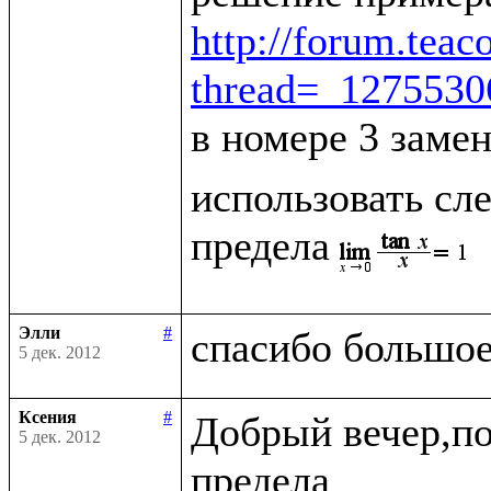
http://forum.tea
thread=_127553
в номере 3 заме
использовать сле
предела
Элли
#
5 дек. 2012
Ксения
#
Добрый вечер,по
5 дек. 2012
предела
