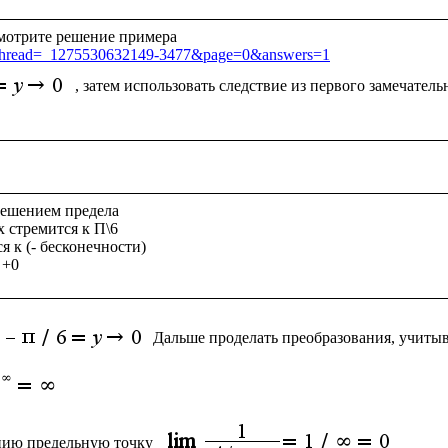
sp?thread=_1275530632149-3477&page=0&answers=1
, затем использовать следствие из первого замечатель
ешением предела

x стремится к П\6   

я к (- бесконечности)

Дальше проделать преобразования, учитыв
цию предельную точку 