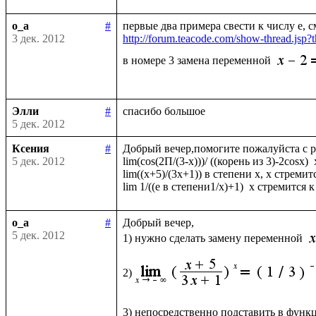
o_a
#
3 дек. 2012
http://forum.teacode.com/show-thread.j
в номере 3 замена переменной 
Элли
#
5 дек. 2012
Ксения
#
Добрый вечер,помогите пожалуйста с р
5 дек. 2012
lim(cos(2П/(3-x)))/ ((корень из 3)-2cosx)  
lim((х+5)/(3х+1)) в степени х, x стремитс
o_a
#
Добрый вечер, 

5 дек. 2012
1) нужно сделать замену переменной 
2)
3) непосредственно подставить в функ