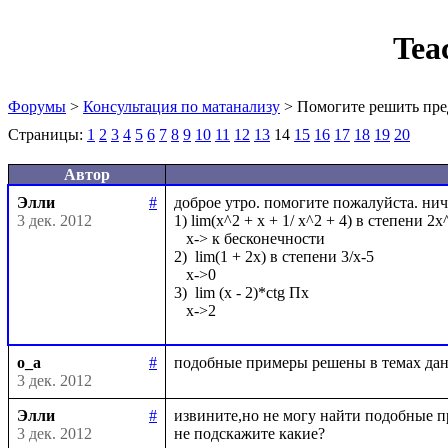
Tea
Форумы
>
Консультация по матанализу
> Помогите решить пре
Страницы:
1
2
3
4
5
6
7
8
9
10
11
12
13
14
15
16
17
18
19
20
Автор
Элли
#
доброе утро. помогите пожалуйста. нич
3 дек. 2012
1) lim(x^2 + x + 1/ x^2 + 4) в степени 2x^
   x-> к бесконечности

2)  lim(1 + 2x) в степени 3/x-5

   x->0

3)  lim (x - 2)*ctg Пx

o_a
#
3 дек. 2012
Элли
#
извините,но не могу найти подобные п
3 дек. 2012