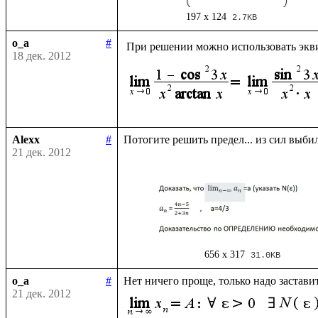
197 x 124
2.7KB
o_a
#
 При решении можно использовать экв
18 дек. 2012
Alexx
#
21 дек. 2012
656 x 317
31.0KB
o_a
#
Нет ничего проще, только надо застави
21 дек. 2012