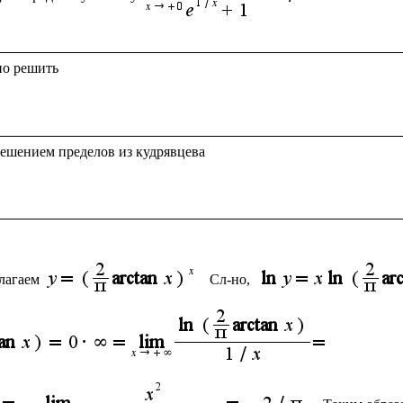
ешением пределов из кудрявцева

лагаем 
Сл-но, 