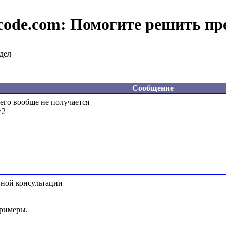
code.com:
Помогите решить пр
дел
Сообщение
его вообще не получается

2

римеры.
