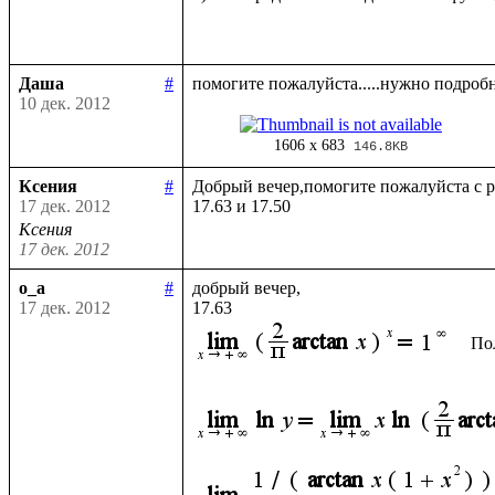
Даша
#
10 дек. 2012
1606 x 683
146.8KB
Ксения
#
Добрый вечер,помогите пожалуйста с р
17 дек. 2012
Ксения
17 дек. 2012
o_a
#
добрый вечер, 

17 дек. 2012
По