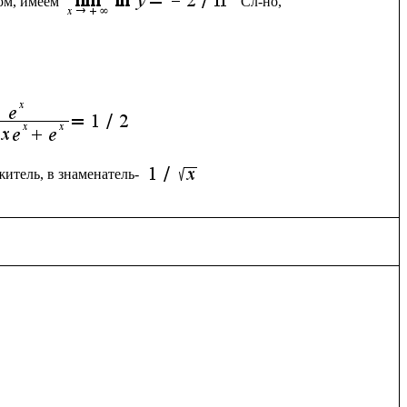
ом, имеем 
Сл-но, 
итель, в знаменатель- 