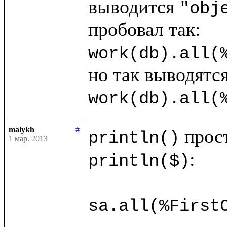
выводится 
"obj
work(db).all(
work(db).all(
malykh
#
println()
1 мар. 2013
:

println($)
sa.all(%First