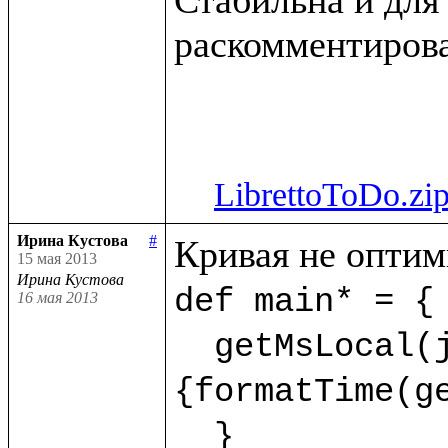
раскомментирова
LibrettoToDo.zi
Ирина Кустова
#
15 мая 2013
Ирина Кустова
def main* = {

16 мая 2013
  getMsLocal(jMs,9) as dt.println(<<%{formatDate(getDate(dt),"dd.mm.yyyy")} %
{formatTime(ge
  }  