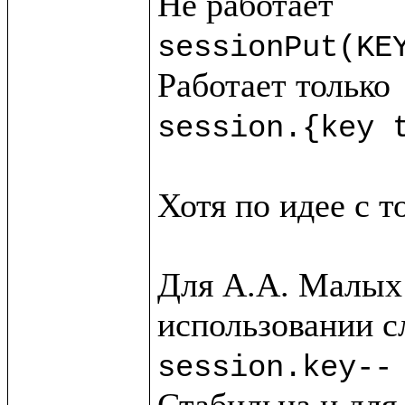
sessionPut(KE
session.{key 
Хотя по идее с т
Для А.А. Малых 
session.key--
Стабильна и для