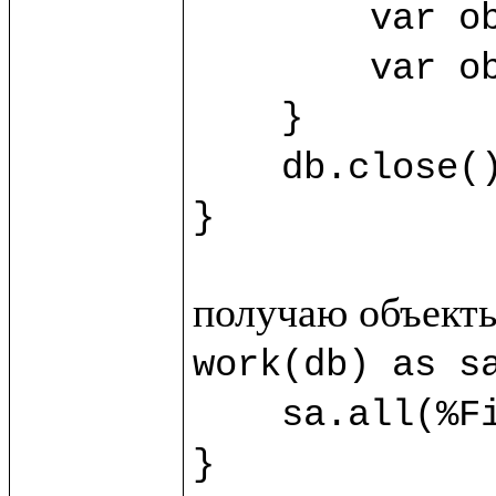
	var obj3 = sb.new(%SecondClass) {title="Third"}

	var obj4 = sb.new(%SecondClass) {title="Fourth"}

    }

    db.close()

}
work(db) as sa
    sa.all(%FirstClass).title.println()

}