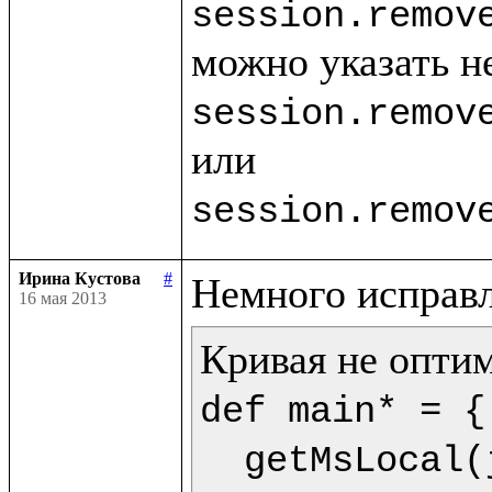
session.remov
session.remov
session.remov
Ирина Кустова
#
16 мая 2013
def main* = {

  getMsLocal(jMs,9) as dt.println(<<%{formatDate(getDate(dt),"dd.mm.yyyy")} %