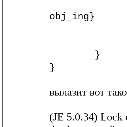
		recipe.{fn = ""; instructions = ""; duration = ""
obj_ing}

		var ingr = w.new(%Ingridi
		html.view/recipeForm(recipe, 
	}

вылазит вот такое
(JE 5.0.34) Lock