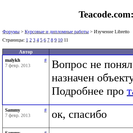
Teacode.com
Форумы
>
Курсовые и дипломные работы
> Изучение Libretto
Страницы:
1
2
3
4
5
6
7
8
9
10
11
Автор
malykh
#
Вопрос не понял,
7 февр. 2013
назначен объекту
Подробнее про 
т
Sammy
#
7 февр. 2013
Sammy
#