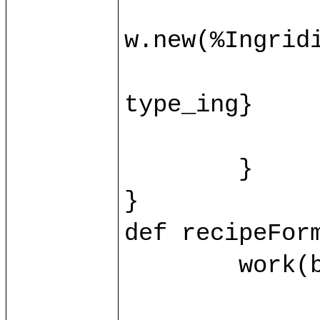
		var ingridient = base.ingrid(id_ing.toInt)?{c
w.new(%Ingridie
		ingridient.{name = name_ing; value = value_ing
type_ing}

		control/recipeFormProcessIng(ingridient, id_i
	}

}

def recipeForm
	work(base.db) as w.{

		var recipe = base.recipe(id.toInt)?{case _ => w.new(