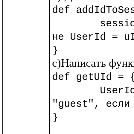
def addIdToSes
	sess
не UserId = uI
}
def getUId = {
	UserId.session!?("guest") //?() - обработчик пустоты, возвращает 
"guest", если 
}