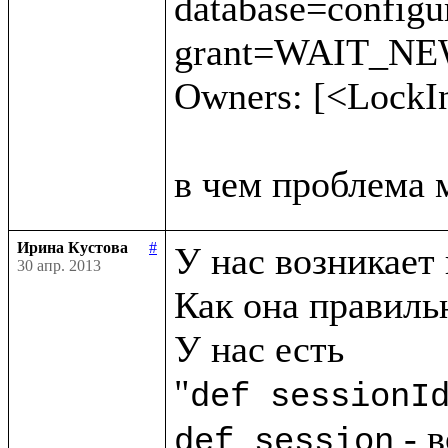
database=config
grant=WAIT_NEW 
Owners: [<LockI
Ирина Кустова
#
У нас возникает 
30 апр. 2013
Как она правильн
У нас есть

"
def sessionI
 - 
def session