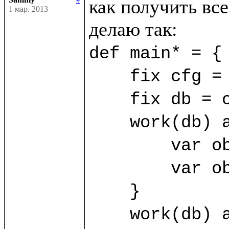
как получить все
1 мар. 2013
def main* = {

    fix cfg = SimpleConfig((%FirstClass, %SecondClass))

    fix db = cfg.open("/home/sammy/bdb")

    work(db) as sa {

	var obj1 = sa.new(%FirstClass) {title="First"}

	var obj2 = sa.new(%FirstClass) {title="Second"}

    }

    work(db) as sb {
