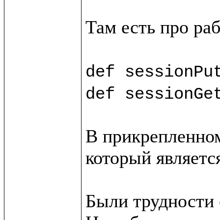
Там есть про раб
def sessionPu
def sessionGe
В прикрепленном
который является
Были трудности с