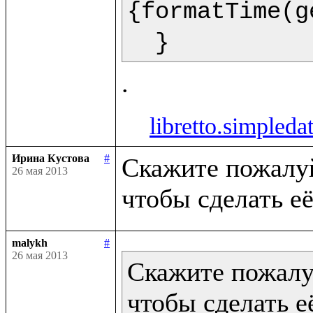
{formatTime(g
  }  
libretto.simpleda
Ирина Кустова
#
Скажите пожалуйс
26 мая 2013
malykh
#
26 мая 2013
Скажите пожалуй
чтобы сделать её