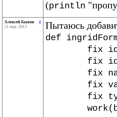
(
println
Алексей Быков
#
21 мар. 2013
def ingridForm
	fix id_ing = ("id_ing".params!)

	fix id_ing_rec = ("id_ing_rec".params!)

	fix name_ing? = ("name".params!)

	fix value_ing? = ("value".params!)

	fix type_ing? = ("type".params!)

	work(base.db) as w.{
