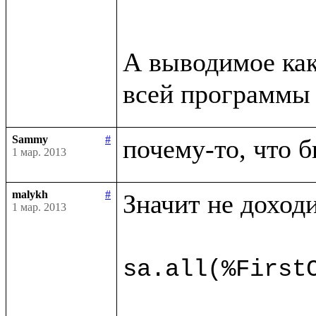
А выводимое как
всей программы 
Sammy
#
почему-то, что б
1 мар. 2013
malykh
#
Значит не доходи
1 мар. 2013
sa.all(%First