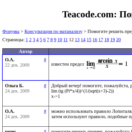
Teacode.com:
По
Форумы
>
Консультация по матанализу
> Помогите решить пре
Страницы:
1
2
3
4
5
6
7
8
9
10
11
12
13
14
15
16
17
18
19
20
Автор
О.А.
#
известен предел
22 дек. 2009
Ольга Б.
#
Добрый вечер! помогите, пожалуйста, ре
24 дек. 2009
lim (tg (Pi*x/4))^(1/(sqrt(x+3)-2))

О.А.
#
можно использовать правило Лопиталя
24 дек. 2009
pums
#