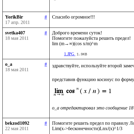
YorikBir
#
17 апр. 2011
svetka407
#
Доброго времени суток!

18 мая 2011
Помогите пожалуйста решить предел!

1.JPG
1.9KB
o_a
#
здравствуйте, используйте второй заме
18 мая 2011
представив функцию косинус по форму
o_a отредактировал это сообщение 18
bekzod1092
#
Помогите решить предел по правилу Ло
22 мая 2011