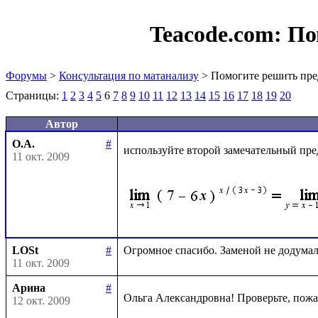
Teacode.com:
По
Форумы
>
Консультация по матанализу
> Помогите решить пре
Страницы:
1
2
3
4
5
6
7
8
9
10
11
12
13
14
15
16
17
18
19
20
Автор
О.А.
#
используйте второй замечательный пре
11 окт. 2009
LOSt
#
11 окт. 2009
Арина
#
Ольга Александровна! Проверьте, пожа
12 окт. 2009