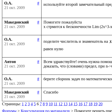
О.А.
#
используйте второй замечательный пре
21 окт. 2009
Македонский
#
Помогите пожалуйста

21 окт. 2009
О.А.
#
поделите числитель и знаменатель на
21 окт. 2009
Антон
#
Всем здравствуйте! очень нужна помощь
21 окт. 2009
О.А.
#
21 окт. 2009
Македонский
#
21 окт. 2009
Страницы:
1
2
3
4
5
6
7
8
9
10
11
12
13
14
15
16
17
18
19
20
Форумы
>
Консультация по матанализу
> Помогите решить пре