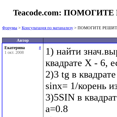
Teacode.com:
ПОМОГИТЕ 
Форумы
>
Консультация по матанализу
> ПОМОГИТЕ РЕШИТ
Автор
Екатерина
#
1) найти знач.вы
1 окт. 2008
квадрате X - 6, е
2)3 tg в квадрате
sinx= 1/корень из
3)5SIN в квадрат
a=0.8
