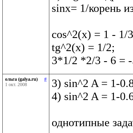
sinx= 1/корень из
cos^2(x) = 1 - 1/3
tg^2(x) = 1/2;

ольга (galya.ru)
#
3) sin^2 A = 1-0.
1 окт. 2008
4) sin^2 A = 1-0.6