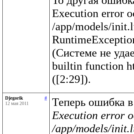
Execution error o
/app/models/init.l
RuntimeException
(Системе не удае
builtin function 
Djegorik
#
12 мая 2011
Execution error o
/app/models/init.l