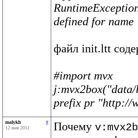
RuntimeException :
defined for name 
файл init.ltt соде
#import mvx

j:mvx2box("data/
prefix pr "http:/
malykh
#
Почему 
v:mvx2b
12 мая 2011