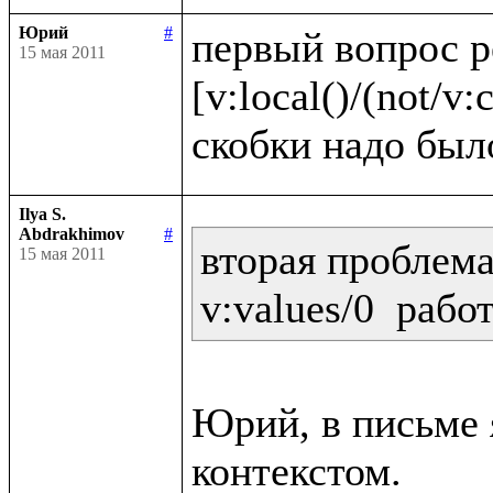
Юрий
#
первый вопрос 
15 мая 2011
[v:local()/(not/v:c
Ilya S.
Abdrakhimov
#
вторая проблема:
15 мая 2011
Юрий, в письме я
контекстом.
