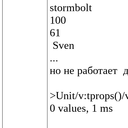
stormbolt

100

61

 Sven

...

но не работает  д
>Unit/v:tprops()/v
0 values, 1 ms
