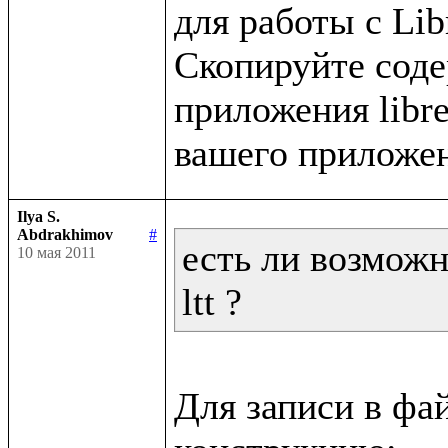
для работы с Libr
Скопируйте содер
приложения libret
Ilya S.
Abdrakhimov
#
есть ли возможн
10 мая 2011
ltt ?
Для записи в фа