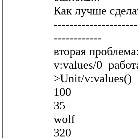
Как лучше сделат
---------------------
------------

вторая проблема:
v:values/0  работ
>Unit/v:values()

100

35

wolf

320
