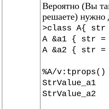
Вероятно (Вы так
>class A{ str 
A &a1 { str = 
A &a2 { str = 
%A/v:tprops() 
StrValue_a1

StrValue_a2
