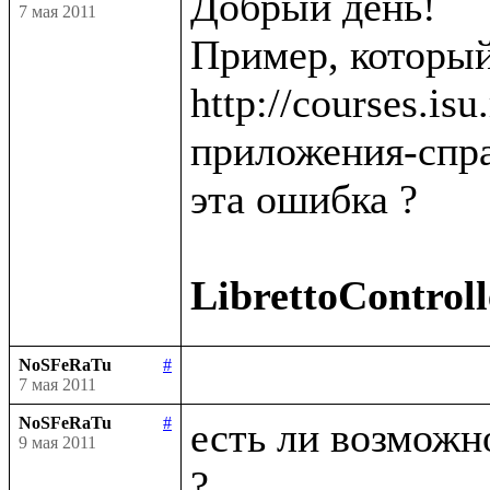
Добрый день!

7 мая 2011
Пример, который
http://courses.is
приложения-спра
эта ошибка ?

LibrettoControll
NoSFeRaTu
#
7 мая 2011
NoSFeRaTu
#
есть ли возможно
9 мая 2011