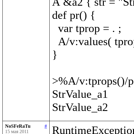
A &a2 { str = "St
def pr() {

  var tprop = . ;

  A/v:values( tprop
}

>%A/v:tprops()/pr
StrValue_a1

NoSFeRaTu
#
RuntimeException
15 мая 2011