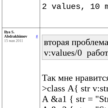
Ilya S.
Abdrakhimov
#
вторая проблема:
15 мая 2011
v:values/0  рабо
Так мне нравится
>class A{ str v:str
A &a1 { str = "St