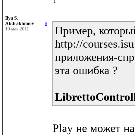
Ilya S.
Abdrakhimov
#
Пример, которы
10 мая 2011
http://courses.i
приложения-спра
эта ошибка ?

LibrettoControll
Play не может н