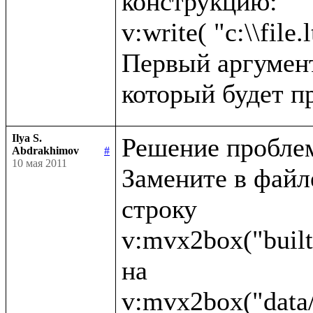
конструкцию:

v:write( "c:\\file.l
Первый аргумент 
Ilya S.
Решение проблем
Abdrakhimov
#
10 мая 2011
Замените в файле 
строку 

v:mvx2box("built
на 
