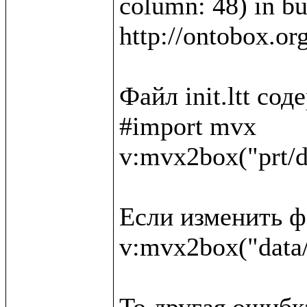
column: 48) in bui
http://ontobox.or
Файл init.ltt со
#import mvx

v:mvx2box("prt/d
Если изменить фа
v:mvx2box("data/
То другая ошибка