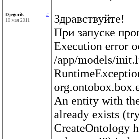
Djegorik
#
Здравствуйте!

10 мая 2011
При запуске про
Execution error o
/app/models/init.l
RuntimeException
org.ontobox.box.e
An entity with the
already exists (tr
CreateOntology htt