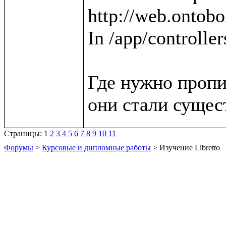
http://web.ontobox
In /app/controller
Где нужно пропи
Страницы:
1
2
3
4
5
6
7
8
9
10
11
Форумы
>
Курсовые и дипломные работы
> Изучение Libretto