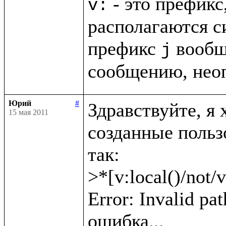
 - это префикс
v:
располагаются с
префикс 
 вообщ
j
сообщению, нео
Юрий
#
Здравствуйте, я 
15 мая 2011
созданные пользо
так: 

>*[v:local()/not/v
Error: Invalid pat
ошибка...
