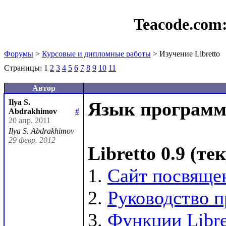
Teacode.com
Форумы
>
Курсовые и дипломные работы
> Изучение Libretto
Страницы:
1
2
3
4
5
6
7
8
9
10
11
Автор
Ilya S.
Язык программи
Abdrakhimov
#
20 апр. 2011
Ilya S. Abdrakhimov
29 февр. 2012
Libretto 0.9 (т
1. 
Сайт посвящен
2. 
Руководство п
3. 
Функции Libre