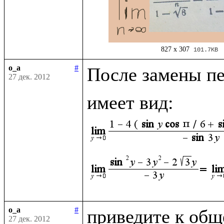
827 x 307
101.7KB
o_a
#
После замены п
27 дек. 2012
имеет вид: 
o_a
#
приведите к общ
27 дек. 2012