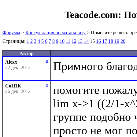
Teacode.com:
По
Форумы
>
Консультация по матанализу
> Помогите решить пре
Страницы:
1
2
3
4
5
6
7
8
9
10
11
12
13
14
15
16
17
18
19
20
Автор
Alexx
#
22 дек. 2012
CoH1K
#
помогите пожалу
26 дек. 2012
lim x->1 ((2/1-x^
группе подобно ч