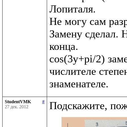
Лопиталя. 

Не могу сам раз
Замену сделал. Н
конца.

cos(3y+pi/2) заме
числителе степен
StudentVMK
#
27 дек. 2012