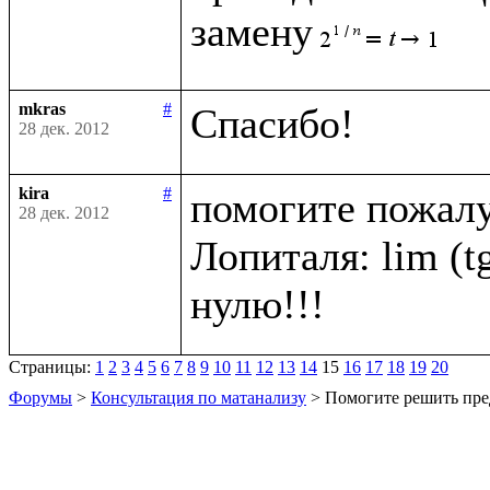
замену
mkras
#
28 дек. 2012
kira
#
помогите пожалу
28 дек. 2012
Лопиталя: lim (tg 
Страницы:
1
2
3
4
5
6
7
8
9
10
11
12
13
14
15
16
17
18
19
20
Форумы
>
Консультация по матанализу
> Помогите решить пре