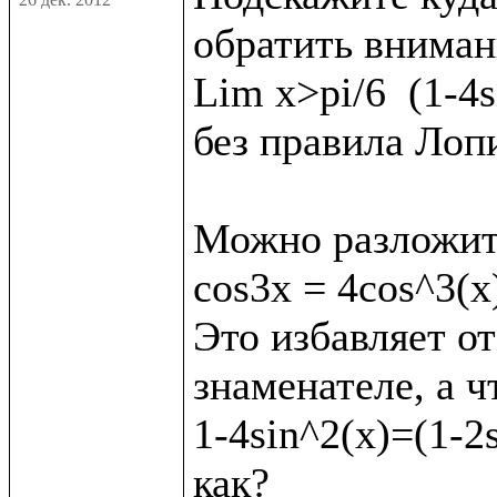
обратить внимани
Lim x>pi/6  (1-4s
без правила Лопи
Можно разложит
cos3x = 4cos^3(x)
Это избавляет от
знаменателе, а ч
1-4sin^2(x)=(1-2s