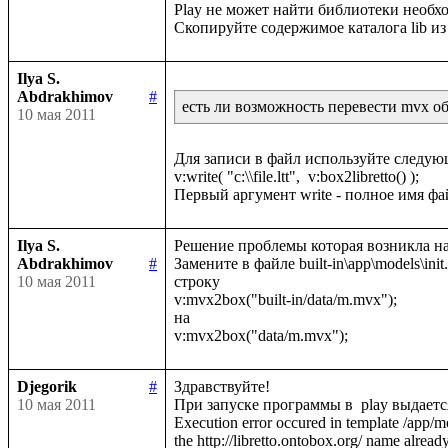
Play не может найти библиотеки необход
Ilya S.
Abdrakhimov
#
есть ли возможность перевести mvx обр
10 мая 2011
Для записи в файл используйте следую
v:write( "c:\\file.ltt",  v:box2libretto() );

Ilya S.
Решение проблемы которая возникла на
Abdrakhimov
#
Замените в файле built-in\app\models\init.lt
10 мая 2011
строку 

v:mvx2box("built-in/data/m.mvx");

на 

Djegorik
#
Здравствуйте!

10 мая 2011
При запуске программы в  play выдаетс
Execution error occured in template /app/m
the http://libretto.ontobox.org/ name already