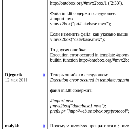
http://ontobox.org/#mvx2box/1 ([2:33]).

Файл init.ltt содержит следующее:

#import mvx

v:mvx2box("prt/data/base.mvx");

Если изменить файл, как указано выше н
v:mvx2box("data/base.mvx");

То другая ошибка:

Execution error occured in template /app/
Djegorik
#
12 мая 2011
Execution error occured in template /app/mo
файл init.ltt содержит:

#import mvx

j:mvx2box("data/base1.mvx");

prefix pr "http://web.ontobox.org/protocol"
malykh
#
Почему 
 превратился в 
v:mvx2box
j:mvx