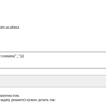
erty or object
.

contains("_"))]

контекстом.
