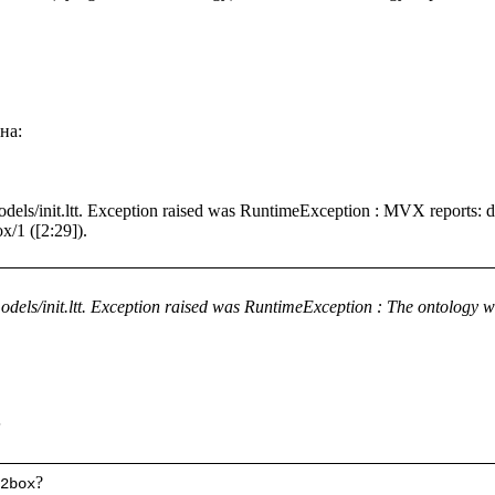
а: 

models/init.ltt. Exception raised was RuntimeException : MVX reports
dels/init.ltt. Exception raised was RuntimeException : The ontology wit
;
2box