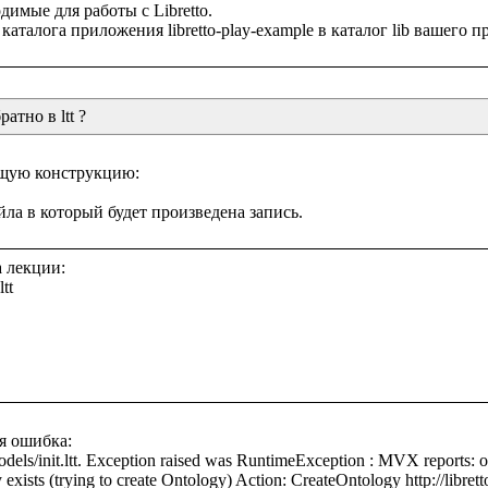
имые для работы с Libretto.

атно в ltt ?
щую конструкцию:

 лекции:

t

я ошибка:

odels/init.ltt. Exception raised was RuntimeException : MVX reports: 
 exists (trying to create Ontology) Action: CreateOntology http://librett