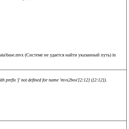
: data\base.mvx (Системе не удается найти указанный путь) in 
h prefix 'j' not defined for name 'mvx2box'[2:12] ([2:12]).