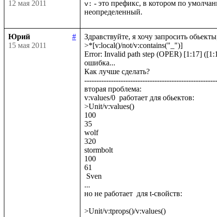
12 мая 2011
 - это префикс, в котором по умолч
v:
неопределенный.
Юрий
#
Здравствуйте, я хочу запросить обьекты,
15 мая 2011
>*[v:local()/not/v:contains("_")]

Error: Invalid path step (OPER) [1:17] ([1:1
ошибка...

Как лучше сделать? 

-------------------------------------------------------
вторая проблема:

v:values/0  работает для обьектов:

>Unit/v:values()

100

35

wolf

320

stormbolt

100

61

 Sven

...

но не работает  для t-свойств:

>Unit/v:tprops()/v:values()
