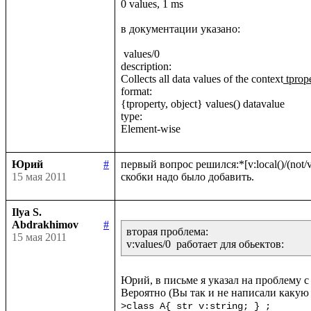
0 values, 1 ms

в документации указано:

 values/0

description:

Collects all data values of the context
 tprop
format:

{tproperty, object} values() datavalue

type:

Юрий
#
первый вопрос решился:*[v:local()/(not/v:
15 мая 2011
Ilya S.
Abdrakhimov
#
вторая проблема:

15 мая 2011
Юрий, в письме я указал на проблему с 
>class A{ str v:string; } ;
