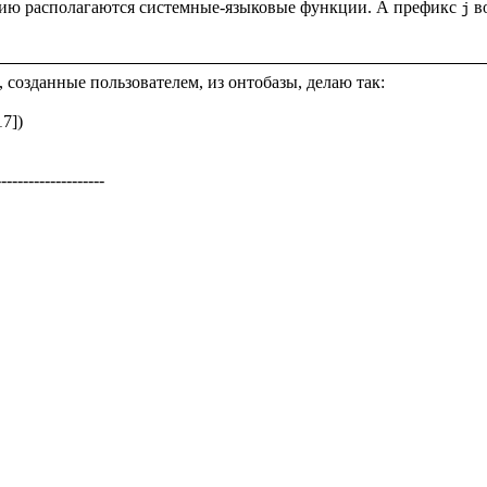
анию располагаются системные-языковые функции. А префикс 
 в
j
 созданные пользователем, из онтобазы, делаю так: 

7])

-------------------
