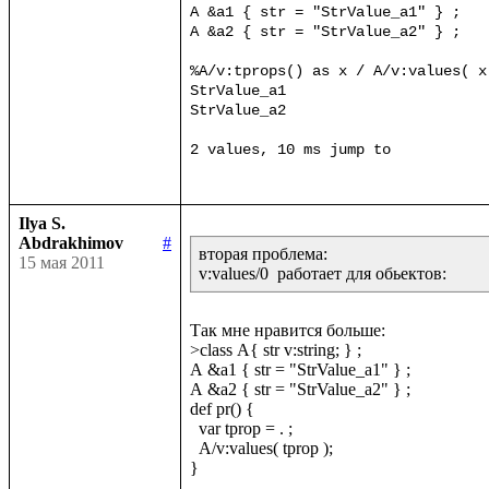
A &a1 { str = "StrValue_a1" } ;

A &a2 { str = "StrValue_a2" } ;

%A/v:tprops() as x / A/v:values( x 
StrValue_a1

StrValue_a2

Ilya S.
Abdrakhimov
#
вторая проблема:

15 мая 2011
v:values/0  работает для обьектов:
Так мне нравится больше:

>class A{ str v:string; } ;

A &a1 { str = "StrValue_a1" } ;

A &a2 { str = "StrValue_a2" } ;

def pr() {

  var tprop = . ;

  A/v:values( tprop );

}
