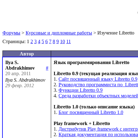
Форумы
>
Курсовые и дипломные работы
> Изучение Libretto
Страницы:
1
2
3
4
5
6
7
8
9
10
11
Автор
Ilya S.
Язык программирования Libretto
Abdrakhimov
#
20 апр. 2011
Libretto 0.9 (текущая реализация язы
1. 
Сайт посвященный языку Libretto 0.9
Ilya S. Abdrakhimov
2. 
Руководство программиста по  Librett
29 февр. 2012
3. 
Функции Libretto 0.9
4. 
Среда разработки объектных моделей 
Libretto 1.0 (только описание языка)
1. 
Блог посвященный Libretto 1.0
Play framework + Libretto
1. 
Дистрибутив Play framework c интег
2. 
Краткая документация по использован