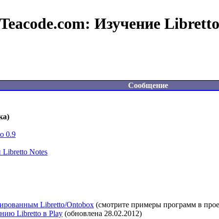
Teacode.com:
Изучение Librett
Сообщение
ка)
o 0.9
Libretto Notes
рированным Libretto/Ontobox
 (смотрите примеры программ в проект
ию Libretto в Play
 (обновлена 28.02.2012)
