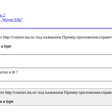
ь 2
, Wayne Ellis"
http://courses.isu.ru/ под названием Пример приложения-справоч
 a type
 http://courses.isu.ru/ под названием Пример приложения-справо
o a type