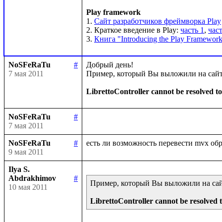
Play framework
1. 
Сайт разработчиков фреймворка Play
2. Краткое введение в Play: 
часть 1
, 
част
3. 
Книга "Introducing the Play Framework
NoSFeRaTu
#
Добрый день!

7 мая 2011
Пример, который Вы выложили на сайте 
LibrettoController cannot be resolved to
NoSFeRaTu
#
7 мая 2011
NoSFeRaTu
#
9 мая 2011
Ilya S.
Abdrakhimov
#
Пример, который Вы выложили на сайте
10 мая 2011
LibrettoController cannot be resolved t