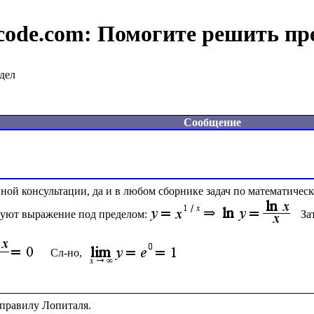
code.com:
Помогите решить пр
дел
Сообщение
ой консультации, да и в любом сборнике задач по математическ
руют выражение под пределом:
За
Сл-но, 