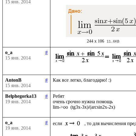
15 янв. 2014
244 x 106
11.6KB
o_a
#
15 янв. 2014
AntonB
#
15 янв. 2014
Belphegorka13
#
Ребят

19 янв. 2014
очень срочно нужна помощь

o_a
#
если 
19 янв. 2014