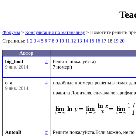
Tea
Форумы
>
Консультация по матанализу
> Помогите решить пре
Страницы:
1
2
3
4
5
6
7
8
9
10
11
12
13
14
15
16
17
18
19
20
Автор
big_food
#
Решите пожалуйста)

9 янв. 2014
o_a
#
подобные примеры решены в темах данн
9 янв. 2014
правила Лопиталя, сначала логарифми
AntonB
#