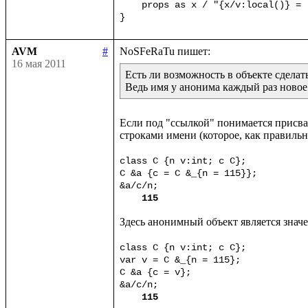
    props as x / "{x/v:local()} = 
}
AVM
#
16 мая 2011
Есть ли возможность в объекте сделат
Ведь имя у анонима каждый раз новое
Если под "ссылкой" понимается присваи
строками имени (которое, как правильн
class C {n v:int; c C};

C &a {c = C &_{n = 115}};

&a/c/n;

115
Здесь анонимный объект является знач
class C {n v:int; c C};

var v = C &_{n = 115};

C &a {c = v};

&a/c/n;

115