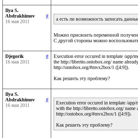
Ilya S.
Abdrakhimov
#
а есть ли возможность записать данн
16 мая 2011
Можно присвоить переменной полученну
Djegorik
#
Execution error occured in template /app/m
16 мая 2011
the http://libretto.ontobox.org/ name already
http://ontobox.org/#mvx2box/1 ([4:9]).

Ilya S.
Abdrakhimov
#
Execution error occured in template /app/
16 мая 2011
with the http://libretto.ontobox.org/ name 
http://ontobox.org/#mvx2box/1 ([4:9]).
