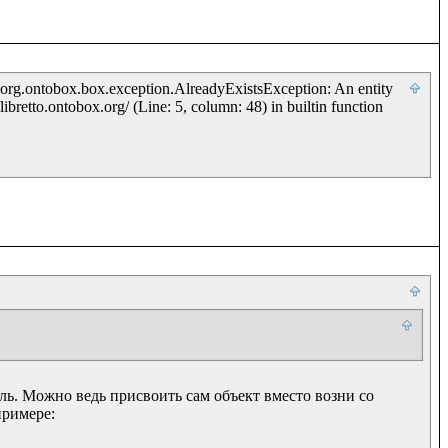
 org.ontobox.box.exception.AlreadyExistsException: An entity 
ibretto.ontobox.org/ (Line: 5, column: 48) in builtin function 
ль. Можно ведь присвоить сам объект вместо возни со 
римере:
