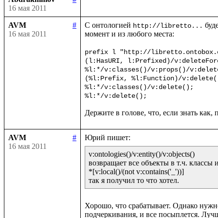
16 мая 2011
AVM
#
С онтологией 
 буд
http://libretto...
16 мая 2011
момент и из любого места:

prefix l "http://libretto.ontobox.o
(l:HasURI, l:Prefixed)/v:deleteForc
%l:*/v:classes()/v:props()/v:delete
(%l:Prefix, %l:Function)/v:delete()
%l:*/v:classes()/v:delete();

AVM
#
16 мая 2011
v:ontologies()/v:entity()/v:objects()

возвращает все объекты в т.ч. классы 
*[v:local()/(not v:contains('_'))]

Хорошо, что срабатывает. Однако нужно
подчеркивания, и все посыплется. Лучш