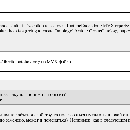
models/init.ltt. Exception raised was RuntimeException : MVX reports:
already exists (trying to create Ontology) Action: CreateOntology http://l
ть ссылку на анонимный объект?

е.
ивание объекта свойству, то пользоваться именами - плохой сти
но замечено, может и поменяться). Например, как в следующем п