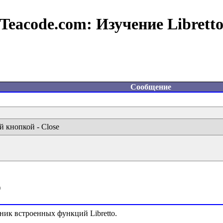
Teacode.com:
Изучение Librett
Сообщение
й кнопкой - Close