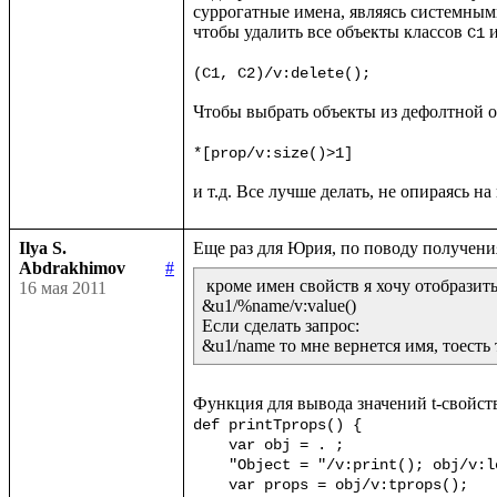
суррогатные имена, являясь системными
чтобы удалить все объекты классов 
 
С1
(C1, C2)/v:delete();
Чтобы выбрать объекты из дефолтной о
*[prop/v:size()>1]
Ilya S.
Abdrakhimov
#
 кроме имен свойств я хочу отобразить
16 мая 2011
&u1/%name/v:value()

Если сделать запрос:

&u1/name то мне вернется имя, тоесть 
def printTprops() {

    var obj = . ;

    "Object = "/v:print(); obj/v:local()/v:println() ;

    var props = obj/v:tprops();
