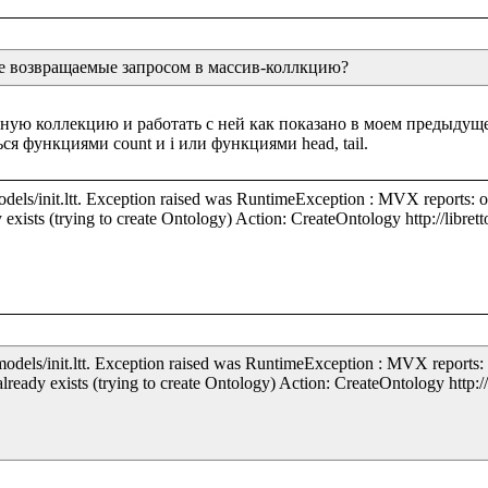
ые возвращаемые запросом в массив-коллкцию?
ю коллекцию и работать с ней как показано в моем предыдущем 
odels/init.ltt. Exception raised was RuntimeException : MVX reports: 
 exists (trying to create Ontology) Action: CreateOntology http://librett
models/init.ltt. Exception raised was RuntimeException : MVX reports:
already exists (trying to create Ontology) Action: CreateOntology http://l