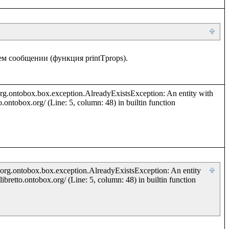
сообщении (функция printTprops). 

org.ontobox.box.exception.AlreadyExistsException: An entity with 
o.ontobox.org/ (Line: 5, column: 48) in builtin function 
 org.ontobox.box.exception.AlreadyExistsException: An entity 
ibretto.ontobox.org/ (Line: 5, column: 48) in builtin function 