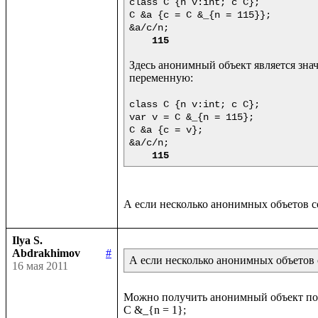
class C {n v:int; c C};

C &a {c = C &_{n = 115}};

&a/c/n;

115
Здесь анонимный объект является зна
переменную:

class C {n v:int; c C};

var v = C &_{n = 115};

C &a {c = v};

&a/c/n;

115
Ilya S.
Abdrakhimov
#
А если несколько анонимных объетов с
16 мая 2011
Можно получить анонимный объект по з
C &_{n = 1};
