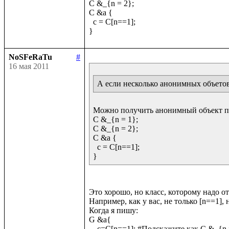
C &_{n = 2};

C &a {

  c = C[n==1];

NoSFeRaTu
#
16 мая 2011
А если несколько анонимных объетов 
Можно получить анонимный объект по 
C &_{n = 1};

C &_{n = 2};

C &a {

  c = C[n==1];

Это хорошо, но класс, которому надо от
Например, как у вас, не только [n==1], н
Когда я пишу:

G &a{

    c=C[n==1]; #Подскажите как C &_{n = 2}; сюда еще привнести
