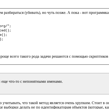
ем разбираться (убивать), но чуть позже. А пока - вот программк
rg/";

ed();

();

;

и еще что-то с непонятными именами.

 учитывать, что такой метод является очень хрупким. Стоит в он
е выборки делать не по идентификаторам объектов (которые, как