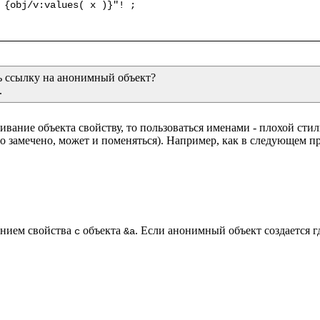
 {obj/v:values( x )}"! ;

ь ссылку на анонимный объект?

.
вание объекта свойству, то пользоваться именами - плохой стил
о замечено, может и поменяться). Например, как в следующем пр
ением свойства 
 объекта 
. Если анонимный объект создается гд
c
&a