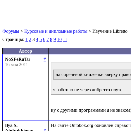
Форумы
>
Курсовые и дипломные работы
> Изучение Libretto
Страницы:
1
2
3
4
5
6
7
8
9
10
11
Автор
NoSFeRaTu
#
16 мая 2011
на сиреневой книжечке вверху право
я работаю не через либретто ноутс
Ilya S.
Abdrakhimov
#