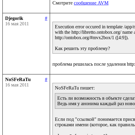
Смотрите 
сообщение AVM
Djegorik
#
16 мая 2011
Execution error occured in template /app/
with the http://libretto.ontobox.org/ name 
http://ontobox.org/#mvx2box/1 ([4:9]).

NoSFeRaTu
#
16 мая 2011
Есть ли возможность в объекте сдела
Ведь имя у анонима каждый раз ново
Если под "ссылкой" понимается присва
строками имени (которое, как правиль