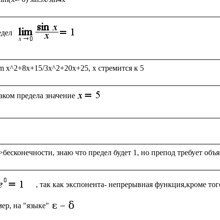
дел 
аком предела значение
, так как экспонента- непрерывная функция,кроме того
ер, на "языке"