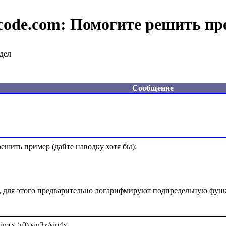
code.com:
Помогите решить пр
дел
Сообщение
шить пример (дайте наводку хотя бы):  

, для этого предварительно логарифмируют подпредельную фун