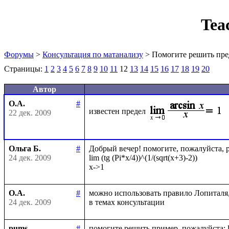
Tea
Форумы
>
Консультация по матанализу
> Помогите решить пре
Страницы:
1
2
3
4
5
6
7
8
9
10
11
12
13
14
15
16
17
18
19
20
Автор
О.А.
#
известен предел
22 дек. 2009
Ольга Б.
#
Добрый вечер! помогите, пожалуйста, ре
24 дек. 2009
lim (tg (Pi*x/4))^(1/(sqrt(x+3)-2))

О.А.
#
можно использовать правило Лопиталя
24 дек. 2009
pums
#