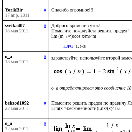
YorikBir
#
17 апр. 2011
svetka407
#
Доброго времени суток!

18 мая 2011
Помогите пожалуйста решить предел!

1.JPG
1.9KB
o_a
#
здравствуйте, используйте второй заме
18 мая 2011
o_a отредактировал это сообщение 18
bekzod1092
#
Помогите решить предел по правилу Ло
22 мая 2011
o_a
#
22 мая 2011