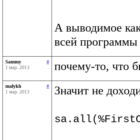
А выводимое как
всей программы 
Sammy
#
почему-то, что б
1 мар. 2013
malykh
#
Значит не доходи
1 мар. 2013
sa.all(%First