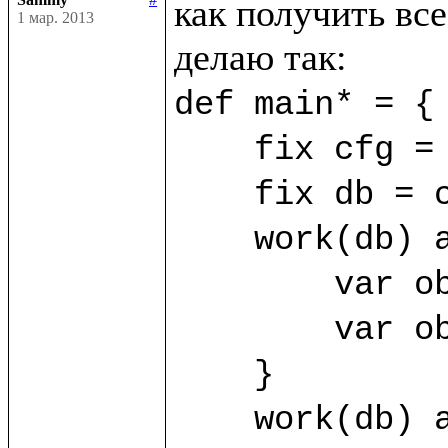
как получить все
1 мар. 2013
def main* = {

    fix cfg = SimpleConfig((%FirstClass, %SecondClass))

    fix db = cfg.open("/home/sammy/bdb")

    work(db) as sa {

	var obj1 = sa.new(%FirstClass) {title="First"}

	var obj2 = sa.new(%FirstClass) {title="Second"}

    }

    work(db) as sb {
