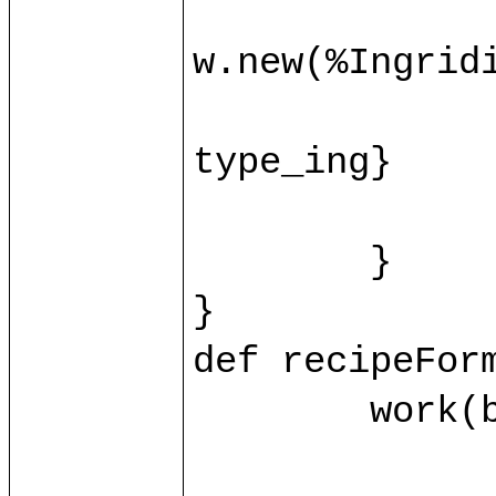
		var ingridient = base.ingrid(id_ing.toInt)?{c
w.new(%Ingridie
		ingridient.{name = name_ing; value = value_ing
type_ing}

		control/recipeFormProcessIng(ingridient, id_i
	}

}

def recipeForm
	work(base.db) as w.{

		var recipe = base.recipe(id.toInt)?{case _ => w.new(