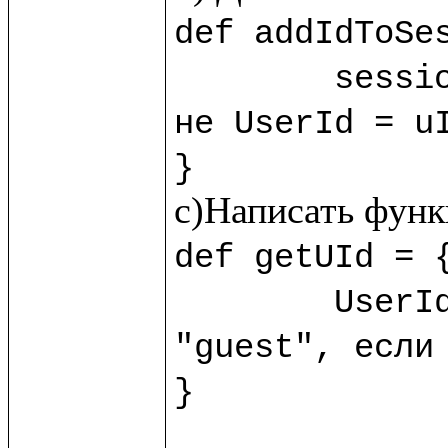
def addIdToSes
	sess
не UserId = uI
}
def getUId = {
	UserId.session!?("guest") //?() - обработчик пустоты, возвращает 
"guest", если 
}