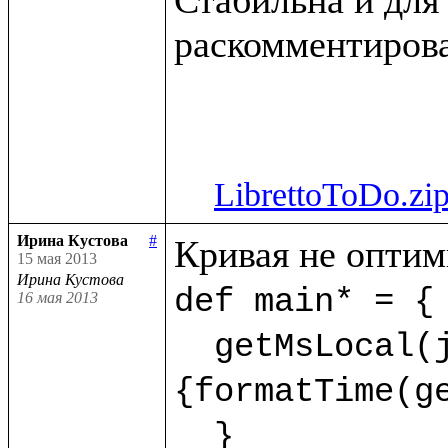
раскомментирова
LibrettoToDo.zi
Ирина Кустова
#
15 мая 2013
Ирина Кустова
def main* = {

16 мая 2013
  getMsLocal(jMs,9) as dt.println(<<%{formatDate(getDate(dt),"dd.mm.yyyy")} %
{formatTime(ge
  }  