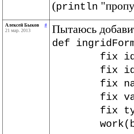
(
println
Алексей Быков
#
21 мар. 2013
def ingridForm
	fix id_ing = ("id_ing".params!)

	fix id_ing_rec = ("id_ing_rec".params!)

	fix name_ing? = ("name".params!)

	fix value_ing? = ("value".params!)

	fix type_ing? = ("type".params!)

	work(base.db) as w.{
