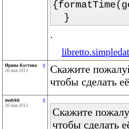
{formatTime(g
  }  
libretto.simpleda
Ирина Кустова
#
Скажите пожалуйс
26 мая 2013
malykh
#
26 мая 2013
Скажите пожалуй
чтобы сделать её