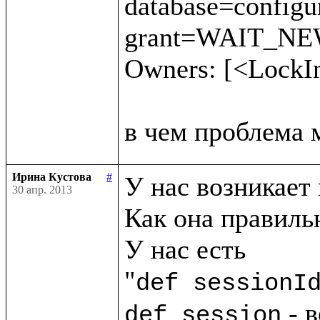
database=config
grant=WAIT_NEW 
Owners: [<LockI
Ирина Кустова
#
У нас возникает 
30 апр. 2013
Как она правильн
У нас есть

"
def sessionI
 - 
def session