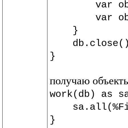
	var obj3 = sb.new(%SecondClass) {title="Third"}

	var obj4 = sb.new(%SecondClass) {title="Fourth"}

    }

    db.close()

}
work(db) as sa
    sa.all(%FirstClass).title.println()

}