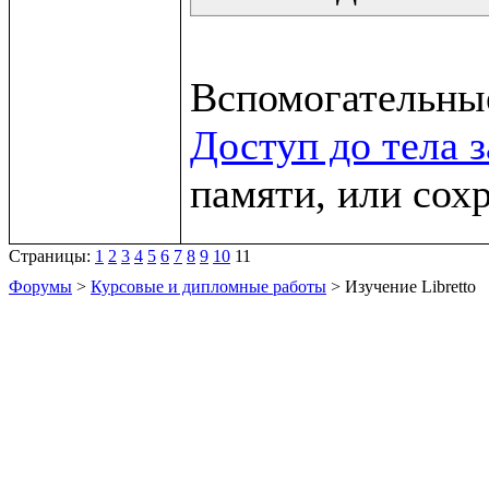
Доступ до тела 
памяти, или сох
Страницы:
1
2
3
4
5
6
7
8
9
10
11
Форумы
>
Курсовые и дипломные работы
> Изучение Libretto