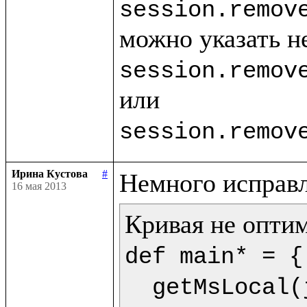
session.remov
session.remov
session.remov
Ирина Кустова
#
16 мая 2013
def main* = {

  getMsLocal(jMs,9) as dt.println(<<%{formatDate(getDate(dt),"dd.mm.yyyy")} %