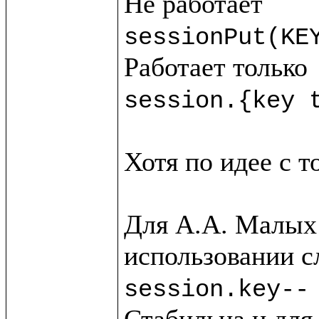
sessionPut(KE
session.{key 
Хотя по идее с т
Для А.А. Малых 
session.key--
Стабильна и для