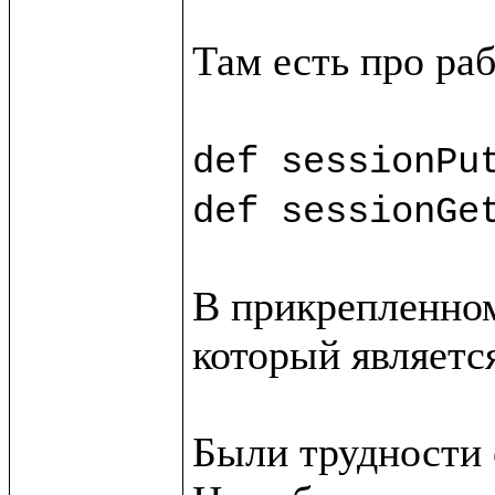
Там есть про раб
def sessionPu
def sessionGe
В прикрепленном
который является
Были трудности с