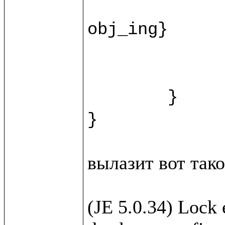
		recipe.{fn = ""; instructions = ""; duration = ""
obj_ing}

		var ingr = w.new(%Ingridi
		html.view/recipeForm(recipe, 
	}

вылазит вот такое
(JE 5.0.34) Lock