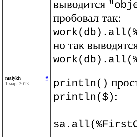
выводится 
"obj
work(db).all(
work(db).all(
malykh
#
println()
1 мар. 2013
:

println($)
sa.all(%First