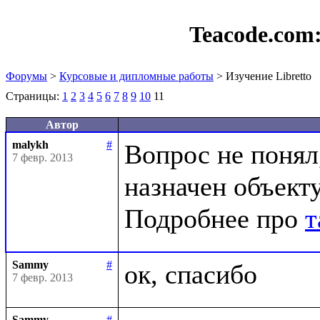
Teacode.com
Форумы
>
Курсовые и дипломные работы
> Изучение Libretto
Страницы:
1
2
3
4
5
6
7
8
9
10
11
Автор
malykh
#
Вопрос не понял,
7 февр. 2013
назначен объекту
Подробнее про 
т
Sammy
#
7 февр. 2013
Sammy
#