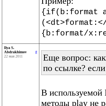
{if(b:format a
(<dt>format:<
{b:format/x:r
Ilya S.
Abdrakhimov
#
Еще вопрос: как
22 мая 2011
по ссылке? если
В используемой В
методы play не р