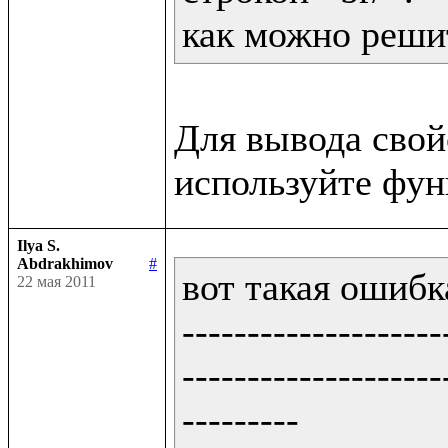
как можно решит
Для вывода сво
Ilya S.
Abdrakhimov
#
вот такая ошибка
22 мая 2011
--------------------
--------------------
---------
