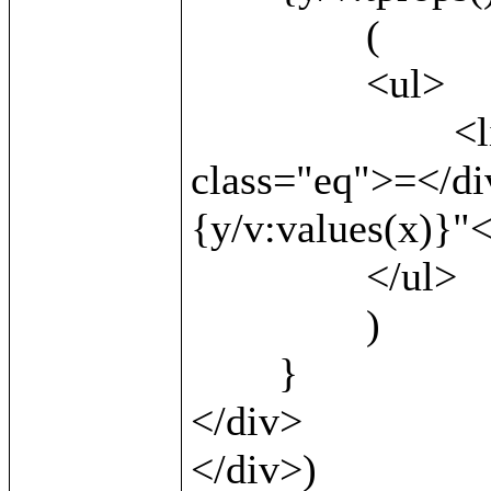
		(

		<ul>

			<li><b>{v:local()}</b> <div 
class="eq">=</di
{y/v:values(x)}"<
		</ul>

		)

	}

</div>		

</div>)
