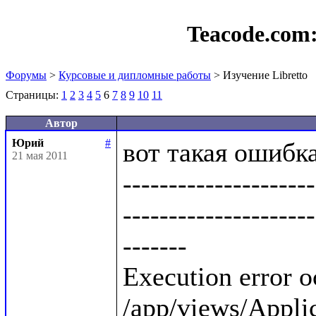
Teacode.com
Форумы
>
Курсовые и дипломные работы
> Изучение Libretto
Страницы:
1
2
3
4
5
6
7
8
9
10
11
Автор
Юрий
#
вот такая ошибка:
21 мая 2011
---------------------
---------------------
-------

Execution error o
/app/views/Applica