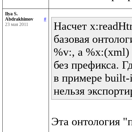
Ilya S.
Abdrakhimov
#
Насчет x:readHtm
23 мая 2011
базовая онтолог
%v:, а %x:(xml) 
без префикса. Гд
в примере built-
нельзя экспорти
Эта онтология "п