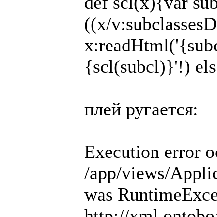
def scl(x){var sub
((x/v:subclassesDi
x:readHtml('{subc
{scl(subcl)}'!) else
плей ругается:

Execution error o
/app/views/Applica
was RuntimeExcep
http://xml.ontobo