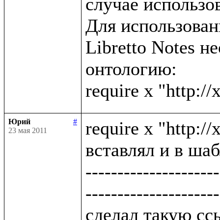
случае использов
Для использова
Libretto Notes н
онтологию:

Юрий
#
require x "http:/
23 мая 2011
вставлял и в шаб
---------------------
---------------------
сделал такую ссы