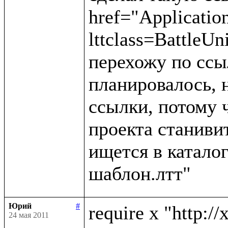
href="Applicatio
lttclass=BattleUn
перехожу по ссыл
планировалось, н
ссылки, потому 
проекта станивит
ищется в каталог
Юрий
#
require x "http://
24 мая 2011