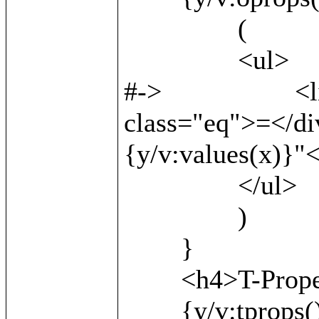
		(

		<ul>

#->			<li><b>{v:local()}</b> <div 
class="eq">=</di
{y/v:values(x)}"<
		</ul>

		)

	}

	<h4>T-Properties:</h4>

	{y/v:tprops() as x/
