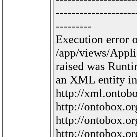
--------------------
---------

Execution error o
/app/views/Applic
raised was Runti
an XML entity in 
http://xml.ontobo
http://ontobox.org
http://ontobox.org
http://ontobox.org