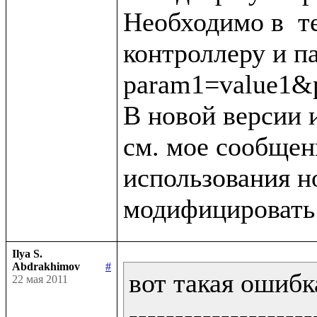
Необходимо в  тег
контроллеру и п
param1=value1&p
В новой версии 
см. мое сообщени
использования н
Ilya S.
Abdrakhimov
#
вот такая ошибка
22 мая 2011
--------------------