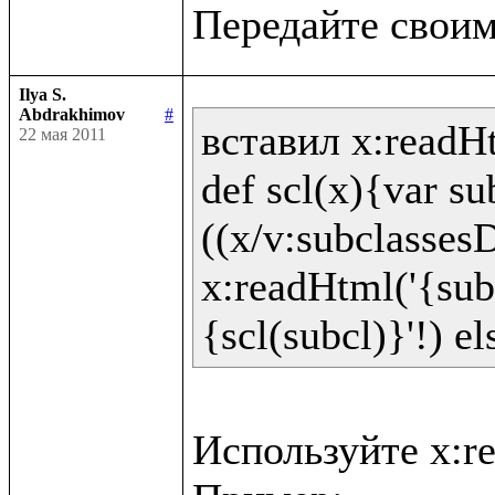
Ilya S.
Abdrakhimov
#
вставил x:readHt
22 мая 2011
def scl(x){var sub
((x/v:subclassesD
x:readHtml('{sub
Используйте x:re