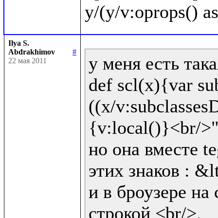
Ilya S.
Abdrakhimov
#
у меня есть така
22 мая 2011
def scl(x){var sub
((x/v:subclassesD
{v:local()}<br/>"!
но она вместе te
этих знаков : &lt
и в броузере на 
строкой <br/>.
