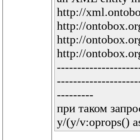
http://xml.ontobo
http://ontobox.org
http://ontobox.org
http://ontobox.org
--------------------
--------------------
---------

при таком запрос
y/(y/v:oprops() a