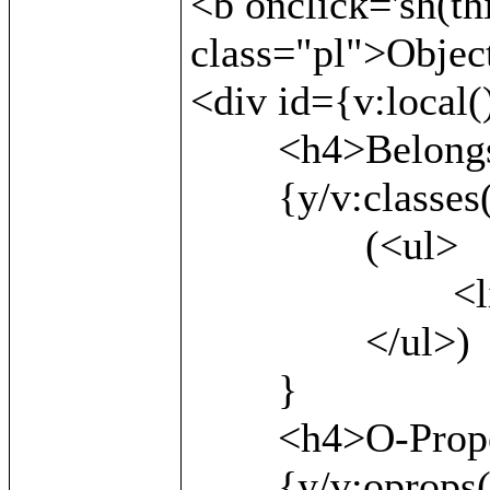
<b onclick='sh(th
class="pl">Object
<div id={v:local()
	<h4>Belongs to:</h4>

	{y/v:classes()/

		(<ul>

			<li>{v:local()}</li>

		</ul>)

	}

	<h4>O-Properties:</h4>

	{y/v:oprops() as x/
