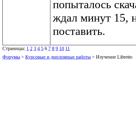
попыталось скача
ждал минут 15, 
Страницы:
1
2
3
4
5
6
7
8
9
10
11
Форумы
>
Курсовые и дипломные работы
> Изучение Libretto