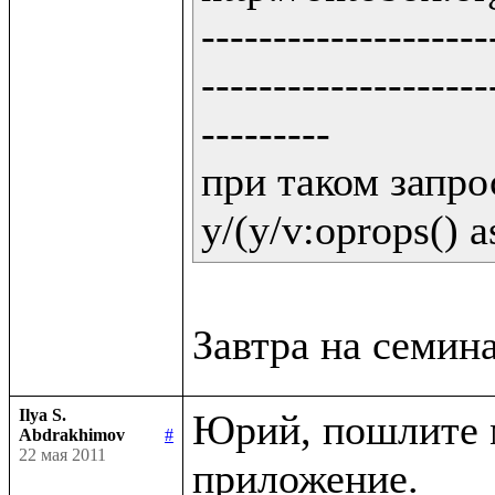
--------------------
--------------------
---------

при таком запрос
y/(y/v:oprops() a
Ilya S.
Юрий, пошлите м
Abdrakhimov
#
22 мая 2011
приложение.
