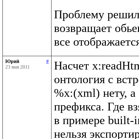
Проблему решил, 
возвращает обьект
Юрий
#
Насчет x:readHtm
23 мая 2011
онтология с вст
%x:(xml) нету, а
префикса. Где вз
в примере built-i