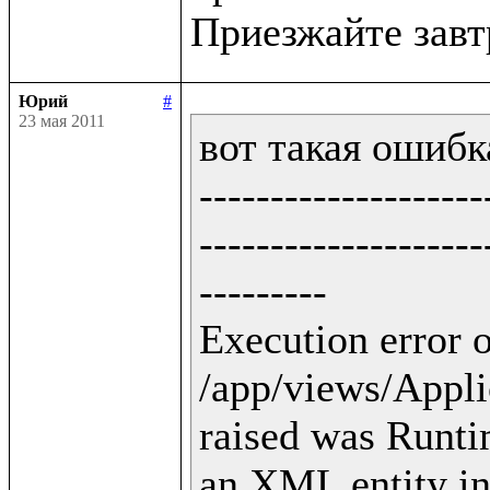
Юрий
#
23 мая 2011
вот такая ошибка
--------------------
--------------------
---------

Execution error o
/app/views/Applic
raised was Runti
an XML entity in 