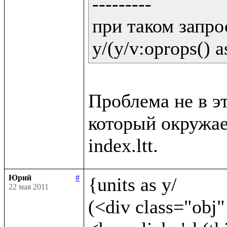
---------

при таком запрос
y/(y/v:oprops() a
Проблема не в эт
который окружает
Юрий
#
{units as y/	

22 мая 2011
(<div class="obj"