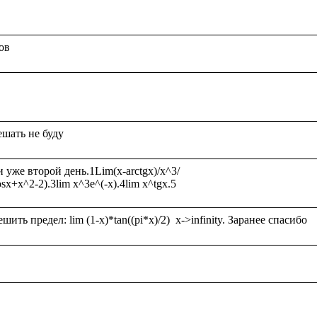
же второй день.1Lim(x-arctgx)/x^3/
