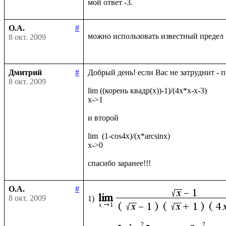
О.А.
#
можно использовать известный предел
8 окт. 2009
Дмитрий
#
Добрый день! если Вас не затруднит - 
8 окт. 2009
lim ((корень квадр(x))-1)/(4x*x-x-3)

x->1

и второй

lim  (1-cos4x)/(x*arcsinx)

x->0

О.А.
#
8 окт. 2009
1)