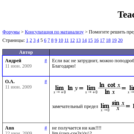
Tea
Форумы
>
Консультация по матанализу
> Помогите решить пре
Страницы:
1
2
3
4
5
6
7
8
9
10
11
12
13
14
15
16
17
18
19
20
Автор
Андрей
#
Если вас не затруднит, можно поподробн
11 июн. 2009
О.А.
#
11 июн. 2009
замечательный предел
Ann
#
не получается ни как!!!!

22 июн. 2009
lim (cosx-cos3x)/x^2
