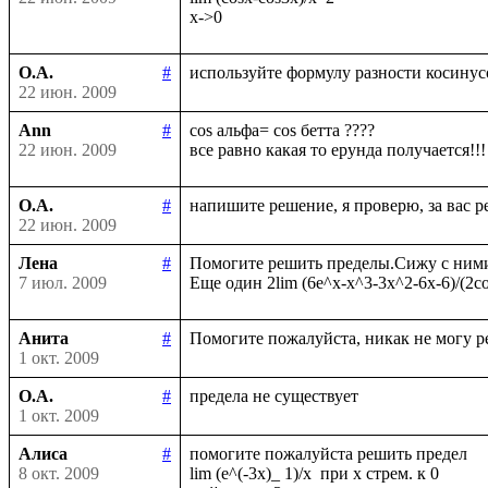
О.А.
#
22 июн. 2009
Ann
#
cos альфа= cos бетта ????

22 июн. 2009
О.А.
#
22 июн. 2009
Лена
#
Помогите решить пределы.Сижу с ними у
7 июл. 2009
Анита
#
1 окт. 2009
О.А.
#
1 окт. 2009
Алиса
#
помогите пожалуйста решить предел

8 окт. 2009
lim (e^(-3x)_ 1)/x  при х стрем. к 0
