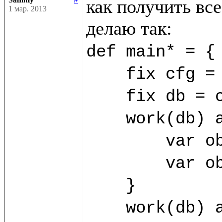
как получить все
1 мар. 2013
def main* = {

    fix cfg = SimpleConfig((%FirstClass, %SecondClass))

    fix db = cfg.open("/home/sammy/bdb")

    work(db) as sa {

	var obj1 = sa.new(%FirstClass) {title="First"}

	var obj2 = sa.new(%FirstClass) {title="Second"}

    }

    work(db) as sb {
