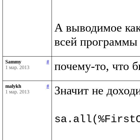
А выводимое как
всей программы 
Sammy
#
почему-то, что б
1 мар. 2013
malykh
#
Значит не доходи
1 мар. 2013
sa.all(%First