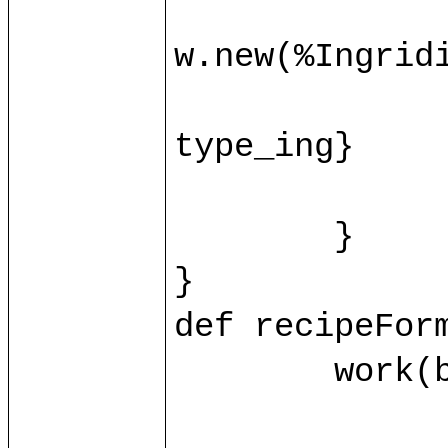
		var ingridient = base.ingrid(id_ing.toInt)?{c
w.new(%Ingridie
		ingridient.{name = name_ing; value = value_ing
type_ing}

		control/recipeFormProcessIng(ingridient, id_i
	}

}

def recipeForm
	work(base.db) as w.{

		var recipe = base.recipe(id.toInt)?{case _ => w.new(