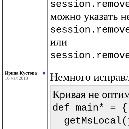
session.remov
session.remov
session.remov
Ирина Кустова
#
16 мая 2013
def main* = {

  getMsLocal(jMs,9) as dt.println(<<%{formatDate(getDate(dt),"dd.mm.yyyy")} %