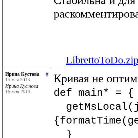
раскомментирова
LibrettoToDo.zi
Ирина Кустова
#
15 мая 2013
Ирина Кустова
def main* = {

16 мая 2013
  getMsLocal(jMs,9) as dt.println(<<%{formatDate(getDate(dt),"dd.mm.yyyy")} %
{formatTime(ge
  }  