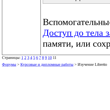
Доступ до тела 
памяти, или сох
Страницы:
1
2
3
4
5
6
7
8
9
10
11
Форумы
>
Курсовые и дипломные работы
> Изучение Libretto