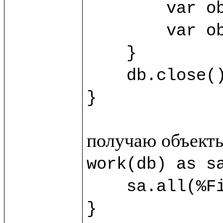
	var obj3 = sb.new(%SecondClass) {title="Third"}

	var obj4 = sb.new(%SecondClass) {title="Fourth"}

    }

    db.close()

}
work(db) as sa
    sa.all(%FirstClass).title.println()

}