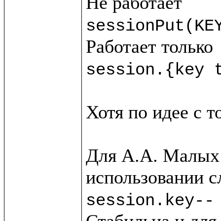
sessionPut(KE
session.{key 
Хотя по идее с т
Для А.А. Малых 
session.key--
Стабильна и для