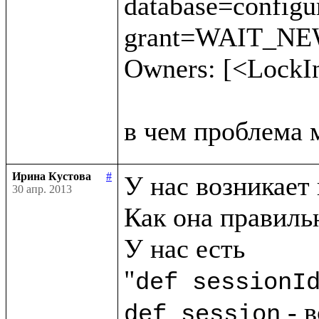
database=config
grant=WAIT_NEW 
Owners: [<LockI
Ирина Кустова
#
У нас возникает 
30 апр. 2013
Как она правильн
У нас есть

"
def sessionI
 - 
def session