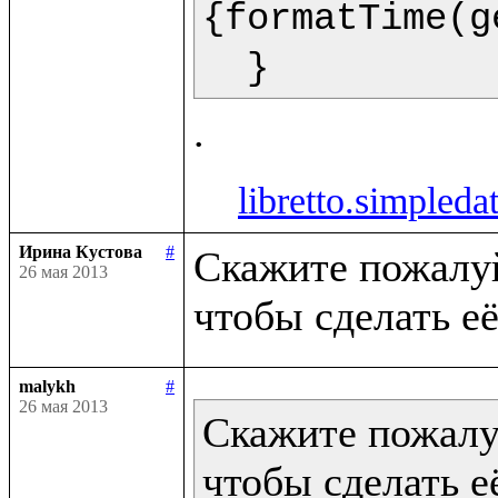
{formatTime(g
  }  
libretto.simpleda
Ирина Кустова
#
Скажите пожалуйс
26 мая 2013
malykh
#
26 мая 2013
Скажите пожалуй
чтобы сделать её