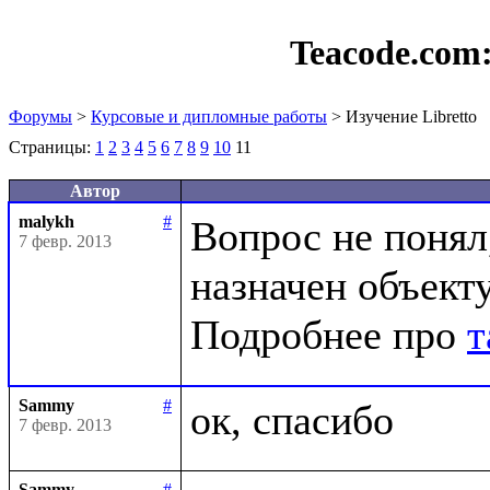
Teacode.com
Форумы
>
Курсовые и дипломные работы
> Изучение Libretto
Страницы:
1
2
3
4
5
6
7
8
9
10
11
Автор
malykh
#
Вопрос не понял,
7 февр. 2013
назначен объекту
Подробнее про 
т
Sammy
#
7 февр. 2013
Sammy
#