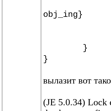
		recipe.{fn = ""; instructions = ""; duration = ""
obj_ing}

		var ingr = w.new(%Ingridi
		html.view/recipeForm(recipe, 
	}

вылазит вот такое
(JE 5.0.34) Lock