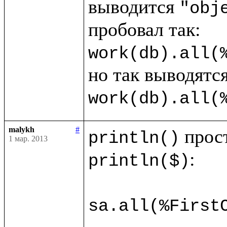
выводится 
"obj
work(db).all(
work(db).all(
malykh
#
println()
1 мар. 2013
:

println($)
sa.all(%First