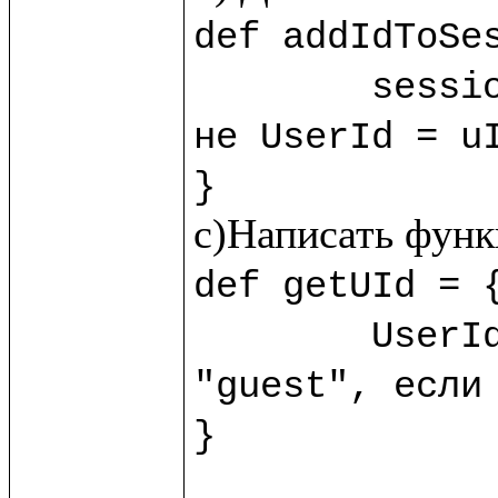
def addIdToSes
	sess
не UserId = uI
}
def getUId = {
	UserId.session!?("guest") //?() - обработчик пустоты, возвращает 
"guest", если 
}