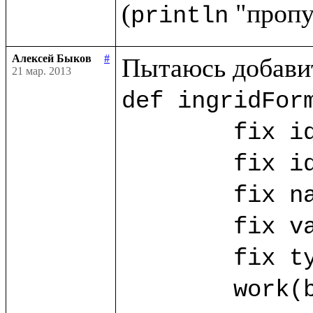
(
println
Алексей Быков
#
21 мар. 2013
def ingridForm
	fix id_ing = ("id_ing".params!)

	fix id_ing_rec = ("id_ing_rec".params!)

	fix name_ing? = ("name".params!)

	fix value_ing? = ("value".params!)

	fix type_ing? = ("type".params!)

	work(base.db) as w.{
