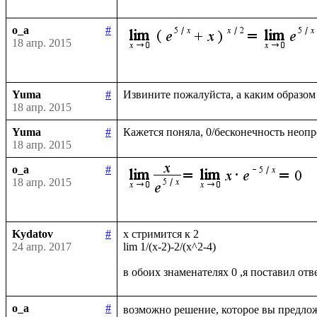
o_a
#
18 апр. 2015
Yuma
#
18 апр. 2015
Yuma
#
18 апр. 2015
o_a
#
18 апр. 2015
Kydatov
#
x стримится к 2 

24 апр. 2017
lim 1/(x-2)-2/(x^2-4)

o_a
#
возможно решение, которое вы предлож