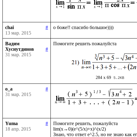
chai
#
13 мар. 2015
Вадим
Хуснутдинов
#
31 мар. 2015
284 x 69
5.2KB
o_a
#
31 мар. 2015
Yuma
#
Помогите решить, пожалуйста

18 апр. 2015
lim(x→0)(e^(5/x)+x)^(x/2)
