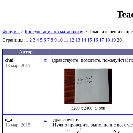
Tea
Форумы
>
Консультация по матанализу
> Помогите решить пре
Страницы:
1
2
3
4
5
6
7
8
9
10
11
12
13
14
15
16
17
18
19
20
Автор
chai
#
13 мар. 2015
3200 x 2400
1.5MB
o_a
#
здравствуйте.

13 мар. 2015
 Нужно проверить выполнение всех ус