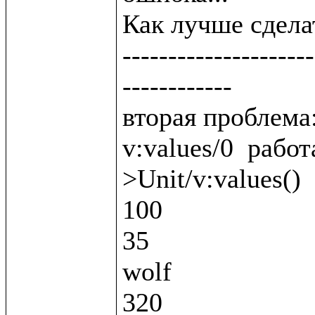
Как лучше сделат
---------------------
------------

вторая проблема:
v:values/0  работ
>Unit/v:values()

100

35

wolf

320
