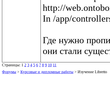
http://web.ontobox
In /app/controller
Где нужно пропи
Страницы:
1
2
3
4
5
6
7
8
9
10
11
Форумы
>
Курсовые и дипломные работы
> Изучение Libretto