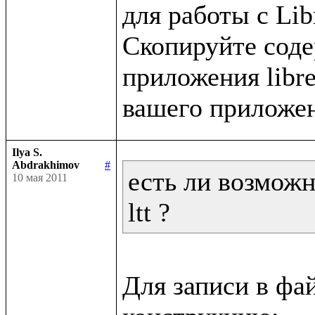
для работы с Libr
Скопируйте содер
приложения libret
Ilya S.
Abdrakhimov
#
есть ли возможн
10 мая 2011
ltt ?
Для записи в фа