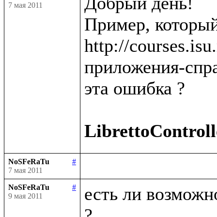
Добрый день!

7 мая 2011
Пример, который
http://courses.is
приложения-спра
эта ошибка ?

LibrettoControll
NoSFeRaTu
#
7 мая 2011
NoSFeRaTu
#
есть ли возможно
9 мая 2011