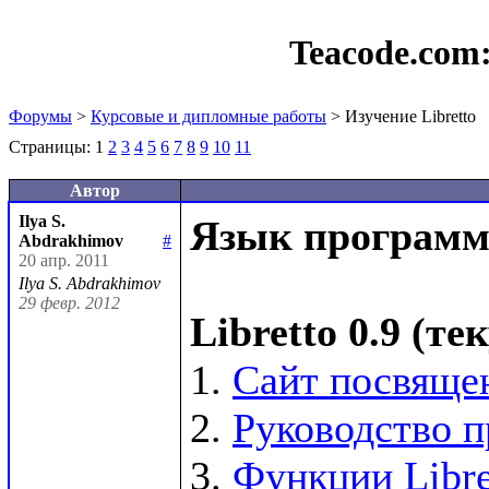
Teacode.com
Форумы
>
Курсовые и дипломные работы
> Изучение Libretto
Страницы:
1
2
3
4
5
6
7
8
9
10
11
Автор
Ilya S.
Язык программи
Abdrakhimov
#
20 апр. 2011
Ilya S. Abdrakhimov
29 февр. 2012
Libretto 0.9 (т
1. 
Сайт посвящен
2. 
Руководство п
3. 
Функции Libre