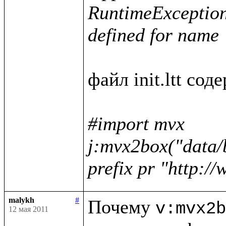
RuntimeException :
defined for name 
файл init.ltt соде
#import mvx

j:mvx2box("data/
prefix pr "http:/
malykh
#
Почему 
v:mvx2b
12 мая 2011