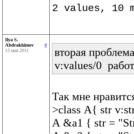
Ilya S.
Abdrakhimov
#
вторая проблема:
15 мая 2011
v:values/0  рабо
Так мне нравится
>class A{ str v:str
A &a1 { str = "St