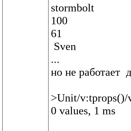
stormbolt

100

61

 Sven

...

но не работает  д
>Unit/v:tprops()/v
0 values, 1 ms
