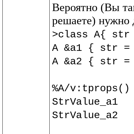
Вероятно (Вы так
>class A{ str 
A &a1 { str = 
A &a2 { str = 
%A/v:tprops() 
StrValue_a1

StrValue_a2
