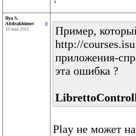
Ilya S.
Abdrakhimov
#
Пример, которы
10 мая 2011
http://courses.i
приложения-спра
эта ошибка ?

LibrettoControll
Play не может н