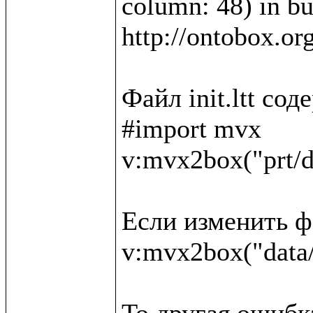
column: 48) in bui
http://ontobox.or
Файл init.ltt со
#import mvx

v:mvx2box("prt/d
Если изменить фа
v:mvx2box("data/
То другая ошибка