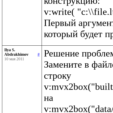
конструкцию:

v:write( "c:\\file.l
Первый аргумент 
Ilya S.
Решение проблем
Abdrakhimov
#
10 мая 2011
Замените в файле 
строку 

v:mvx2box("built
на 
