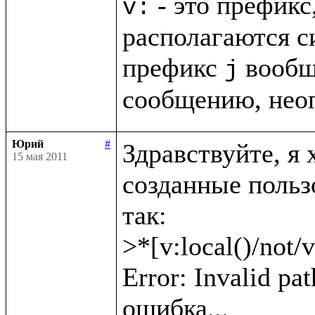
 - это префикс
v:
располагаются с
префикс 
 вообщ
j
сообщению, нео
Юрий
#
Здравствуйте, я 
15 мая 2011
созданные пользо
так: 

>*[v:local()/not/v
Error: Invalid pat
ошибка...
