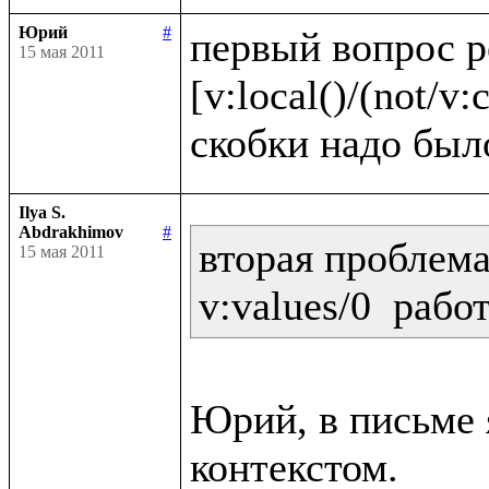
Юрий
#
первый вопрос 
15 мая 2011
[v:local()/(not/v:c
Ilya S.
Abdrakhimov
#
вторая проблема:
15 мая 2011
Юрий, в письме я
контекстом.
