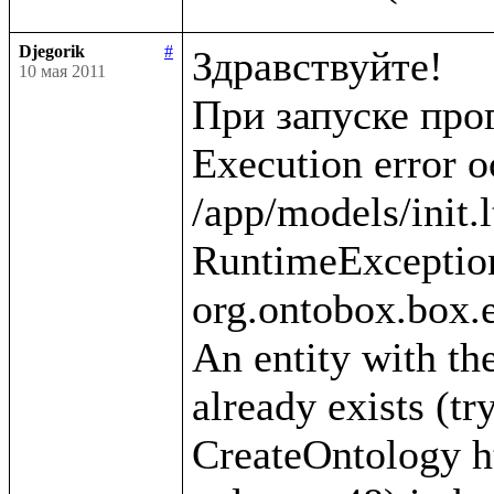
Djegorik
#
Здравствуйте!

10 мая 2011
При запуске про
Execution error o
/app/models/init.l
RuntimeException
org.ontobox.box.e
An entity with the
already exists (tr
CreateOntology htt