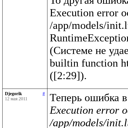
Execution error o
/app/models/init.l
RuntimeException
(Системе не удае
builtin function 
Djegorik
#
12 мая 2011
Execution error o
/app/models/init.l