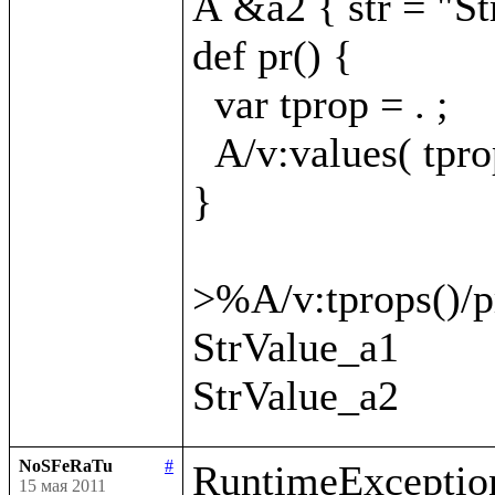
A &a2 { str = "St
def pr() {

  var tprop = . ;

  A/v:values( tprop
}

>%A/v:tprops()/pr
StrValue_a1

NoSFeRaTu
#
RuntimeException
15 мая 2011