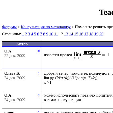
Tea
Форумы
>
Консультация по матанализу
> Помогите решить пре
Страницы:
1
2
3
4
5
6
7
8
9
10
11
12
13
14
15
16
17
18
19
20
Автор
О.А.
#
известен предел
22 дек. 2009
Ольга Б.
#
Добрый вечер! помогите, пожалуйста, ре
24 дек. 2009
lim (tg (Pi*x/4))^(1/(sqrt(x+3)-2))

О.А.
#
можно использовать правило Лопиталя
24 дек. 2009
pums
#