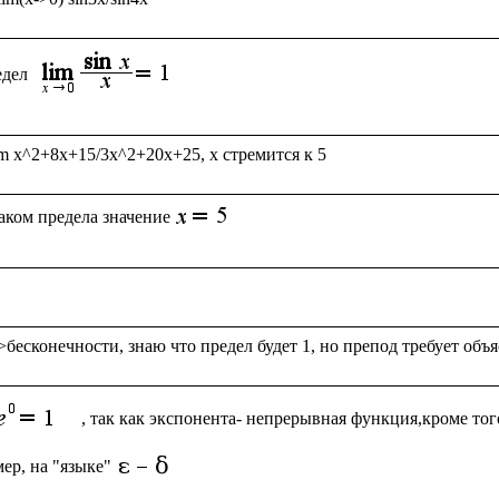
дел 
аком предела значение
, так как экспонента- непрерывная функция,кроме того
ер, на "языке"