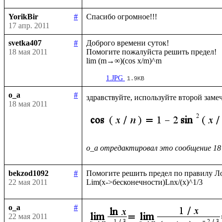
YorikBir
#
17 апр. 2011
svetka407
#
Доброго времени суток!

18 мая 2011
Помогите пожалуйста решить предел!

1.JPG
1.9KB
o_a
#
здравствуйте, используйте второй заме
18 мая 2011
o_a отредактировал это сообщение 18
bekzod1092
#
Помогите решить предел по правилу Ло
22 мая 2011
o_a
#
22 мая 2011