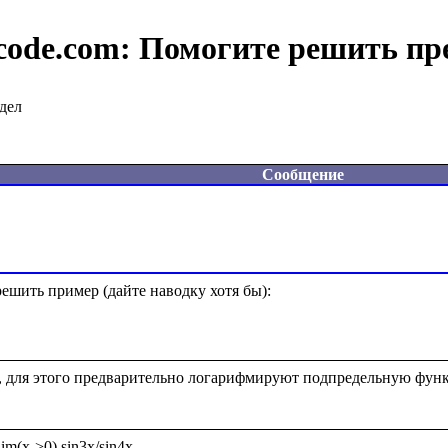
code.com:
Помогите решить пр
дел
Сообщение
шить пример (дайте наводку хотя бы):  

, для этого предварительно логарифмируют подпредельную фун