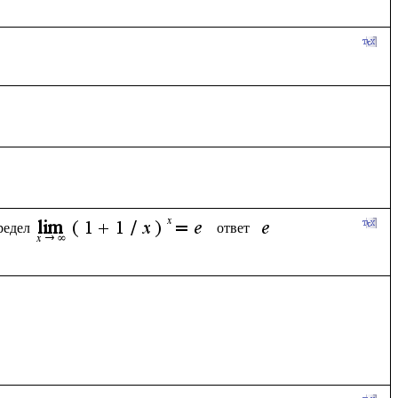
редел
ответ  