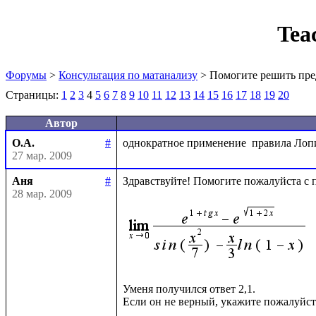
Tea
Форумы
>
Консультация по матанализу
> Помогите решить пре
Страницы:
1
2
3
4
5
6
7
8
9
10
11
12
13
14
15
16
17
18
19
20
Автор
О.А.
#
27 мар. 2009
Аня
#
Здравствуйте! Помогите пожалуйста с п
28 мар. 2009
Уменя получился ответ 2,1.
