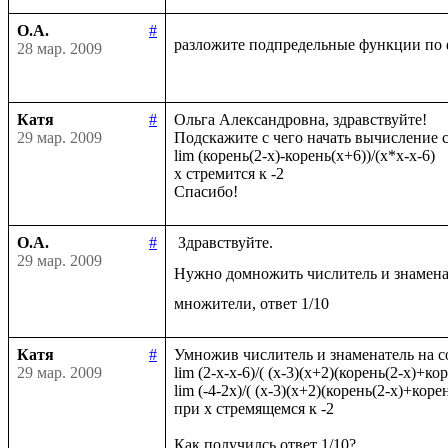
О.А.
#
разложите подпредельные функции по 
28 мар. 2009
Катя
#
Ольга Александровна, здравствуйте!

29 мар. 2009
Подскажите с чего начать вычисление с
lim (корень(2-x)-корень(x+6))/(x*x-x-6)

x стремится к -2

О.А.
#
 Здравствуйте.

29 мар. 2009
Нужно домножить числитель и знамена
Катя
#
Умножив числитель и знаменатель на с
29 мар. 2009
lim (2-x-x-6)/( (x-3)(x+2)(корень(2-x)+кор
lim (-4-2x)/( (x-3)(x+2)(корень(2-x)+корен
при x стремящемся к -2
