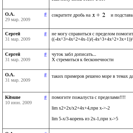
О.А.
#
сократите дробь на
29 мар. 2009
Сергей
#
не могу справиться с пределом помогите
31 мар. 2009
Сергей
#
чуток забл дописать...

31 мар. 2009
О.А.
#
таких примеров решено море в темах д
31 мар. 2009
Kitsune
#
помогите пожалуста с пределами!!!!

10 июн. 2009
lim x2+2x/x2+4x+4,при x->-2
