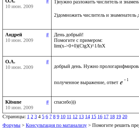
О.А.
#
1)нужно разложить числитель и знамен
10 июн. 2009
2)домножить числитель и знаменатель 
Андрей
#
День добрый!

10 июн. 2009
Помогите с примером:

О.А.
#
добрый день. Нужно прологарифмиров
10 июн. 2009
полученное выражение, ответ
Kitsune
#
10 июн. 2009
Страницы:
1
2
3
4
5
6
7
8
9
10
11
12
13
14
15
16
17
18
19
20
Форумы
>
Консультация по матанализу
> Помогите решить пре