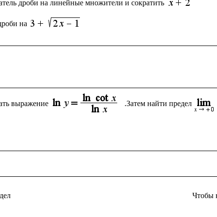
атель дроби на линейные множители и сократить 
дроби на
ать выражение
.Затем найти предел
дел
Чтобы 