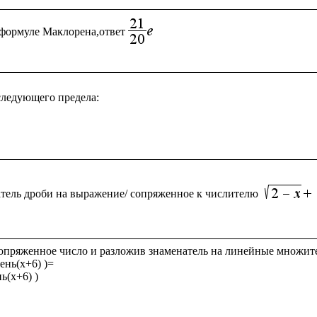
формуле Маклорена,ответ
ледующего предела:

тель дроби на выражение/ сопряженное к числителю
опряженное число и разложив знаменатель на линейные множите
ень(x+6) )= 

ь(x+6) )
