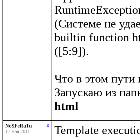
RuntimeException
(Системе не удае
builtin function 
([5:9]).

Что в этом пути 
Запускаю из папк
html
NoSFeRaTu
#
Template executio
17 мая 2011