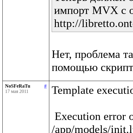
импорт MVX с о
Нет, проблема та
NoSFeRaTu
#
Template executio
17 мая 2011
 Execution error occured in template 
/app/models/init.l