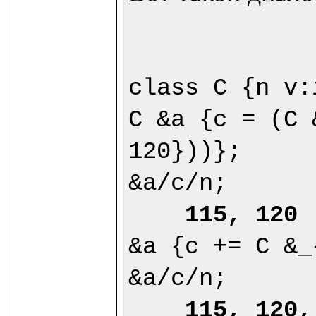
class C {n v:
C &a {c = (C 
120}))};

&a/c/n;

115, 120
&a {c += C &_
&a/c/n;

115, 120,