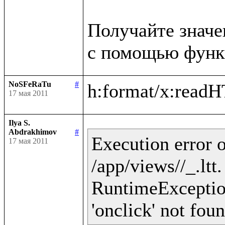
Получайте значе
NoSFeRaTu
#
17 мая 2011
Ilya S.
Abdrakhimov
#
Execution error o
17 мая 2011
/app/views//_.ltt
RuntimeException 
'onclick' not fou