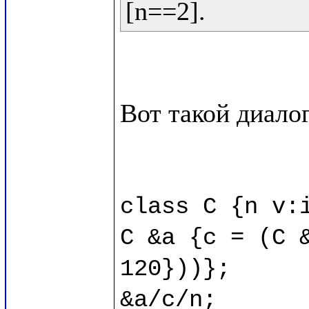
Вот такой диалог
class C {n v:i
C &a {c = (C &
120}))};

&a/c/n;
