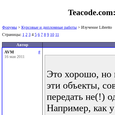
Teacode.com
Форумы
>
Курсовые и дипломные работы
> Изучение Libretto
Страницы:
1
2
3
4
5
6
7
8
9
10
11
Автор
AVM
#
16 мая 2011
Это хорошо, но 
эти объекты, со
передать не(!) од
Например, как у 