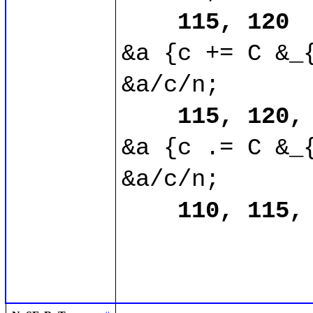
115, 120
&a {c += C &_{
&a/c/n;

115, 120,
&a {c .= C &_{
&a/c/n;

110, 115,