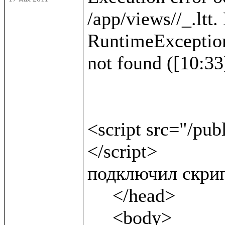
/app/views//_.ltt.
RuntimeException :
not found ([10:33]
<script src="/pub
</script>              
подключил скрип
     </head>

     <body>
