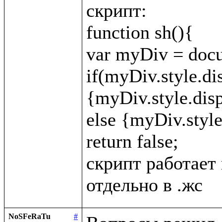
скрипт:

function sh(){

var myDiv = docu
if(myDiv.style.di
{myDiv.style.displ
else {myDiv.style.
return false;

скрипт работает 
NoSFeRaTu
#