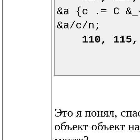
&a {c .= C &_
&a/c/n;

110, 115,
Это я понял, сп
объект объект на