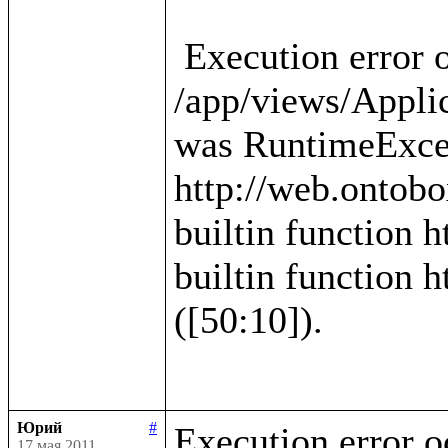
 Execution error occured in template 
/app/views/Applica
was RuntimeExcep
http://web.ontobo
builtin function h
builtin function h
([50:10]).

Юрий
#
Execution error o
17 мая 2011