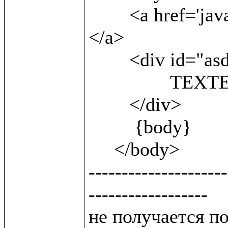
 	<a href='javascript:;'onclick=sh()> show<br/> 
</a>                
        <div id="asd" style='display:block'>

 		TEXTEXTEXTEXTEXT

        </div>

         {body}

     </body>

---------------------
------------------

не получается п