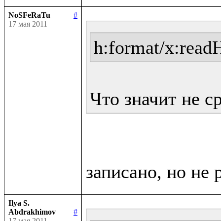
NoSFeRaTu
#
17 мая 2011
h:format/x:read
Что значит не с
Ilya S.
Abdrakhimov
#
17 мая 2011