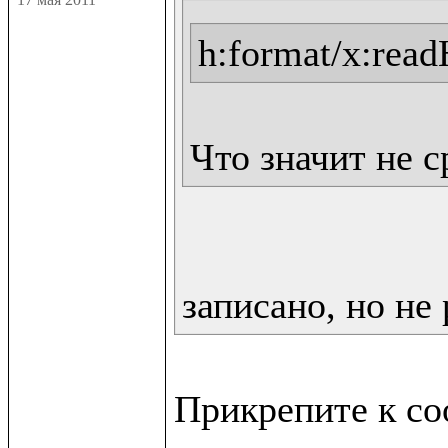
h:format/x:rea
Что значит не 
записано, но не 
Прикрепите к со