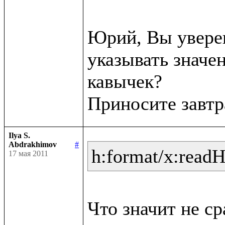
Юрий, Вы уверен
указывать значен
кавычек?

Ilya S.
Abdrakhimov
#
h:format/x:read
17 мая 2011