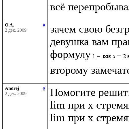
О.А.
#
зачем свою безг
2 дек. 2009
девушка вам прав
формулу
Andrej
#
Помогите решить
2 дек. 2009
lim при x стремящ