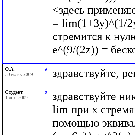
<здесь применяю
= lim(1+3y)^(1/2y
стремится к нулю
О.А.
#
30 нояб. 2009
Студент
#
здравствуйте ник
1 дек. 2009
lim при x стрем
помощью эквивал