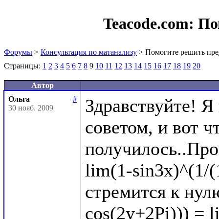
Teacode.com:
По
Форумы
>
Консультация по матанализу
> Помогите решить пре
Страницы:
1
2
3
4
5
6
7
8
9
10
11
12
13
14
15
16
17
18
19
20
Автор
Ольга
#
Здравствуйте! Я
30 нояб. 2009
советом, и вот чт
получилось..Про
lim(1-sin3x)^(1/(
стремится к нулю
cos(2y+2Pi))) = l