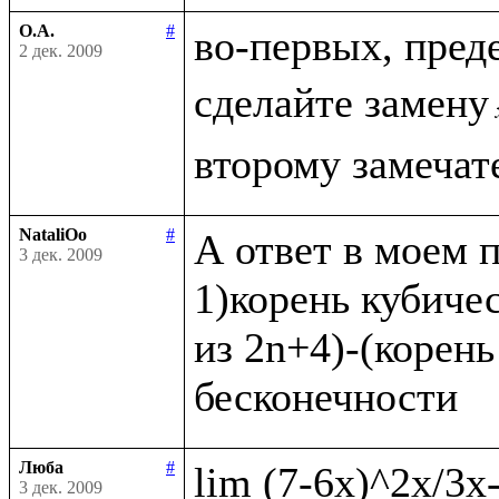
О.А.
#
во-первых, пред
2 дек. 2009
сделайте замену
NataliOo
#
А ответ в моем п
3 дек. 2009
1)корень кубичес
из 2n+4)-(корень
Люба
#
3 дек. 2009