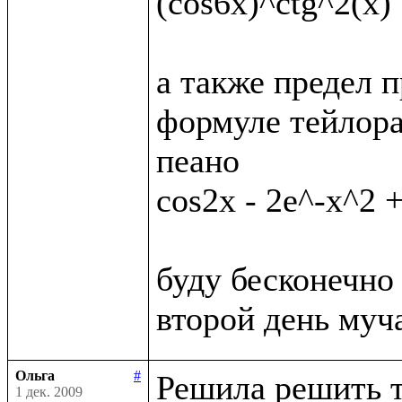
(cos6x)^ctg^2(x)

а также предел п
формуле тейлора
пеано

cos2x - 2e^-x^2 +
буду бесконечно 
Ольга
#
Решила решить т
1 дек. 2009