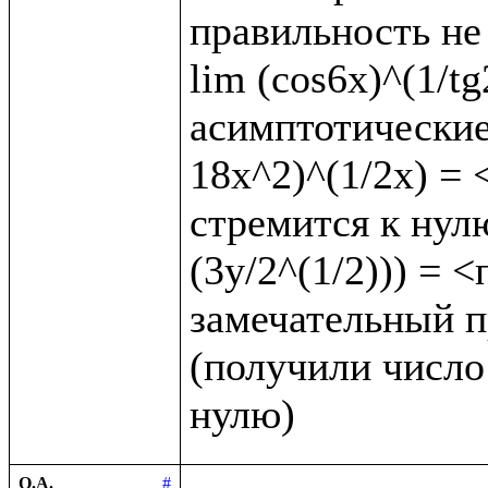
правильность не 
lim (cos6x)^(1/t
асимптотические 
18x^2)^(1/2x) = <
стремится к нулю
(3y/2^(1/2))) = 
замечательный пр
(получили число 
О.А.
#