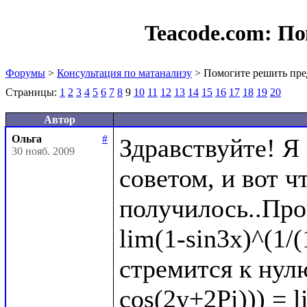
Teacode.com:
По
Форумы
>
Консультация по матанализу
> Помогите решить пре
Страницы:
1
2
3
4
5
6
7
8
9
10
11
12
13
14
15
16
17
18
19
20
Автор
Ольга
#
Здравствуйте! Я
30 нояб. 2009
советом, и вот чт
получилось..Про
lim(1-sin3x)^(1/(
стремится к нулю
cos(2y+2Pi))) = l