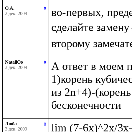
О.А.
#
во-первых, пред
2 дек. 2009
сделайте замену
NataliOo
#
А ответ в моем п
3 дек. 2009
1)корень кубичес
из 2n+4)-(корень
Люба
#
3 дек. 2009