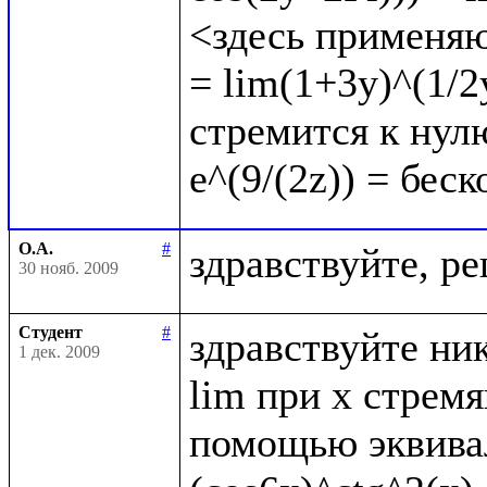
<здесь применяю
= lim(1+3y)^(1/2y
стремится к нулю
О.А.
#
30 нояб. 2009
Студент
#
здравствуйте ник
1 дек. 2009
lim при x стрем
помощью эквивал