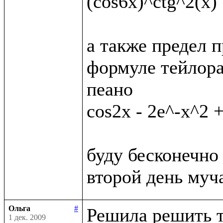
(cos6x)^ctg^2(x)

а также предел п
формуле тейлора
пеано

cos2x - 2e^-x^2 +
буду бесконечно 
Ольга
#
Решила решить т
1 дек. 2009