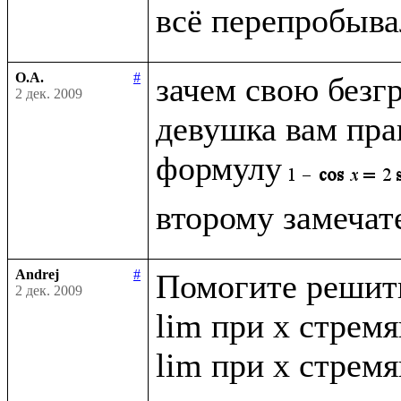
О.А.
#
зачем свою безг
2 дек. 2009
девушка вам прав
формулу
Andrej
#
Помогите решить
2 дек. 2009
lim при x стремящ