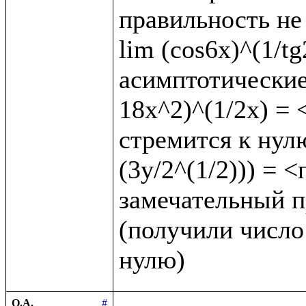
правильность не 
lim (cos6x)^(1/t
асимптотические 
18x^2)^(1/2x) = <
стремится к нулю
(3y/2^(1/2))) = 
замечательный пр
(получили число 
О.А.
#