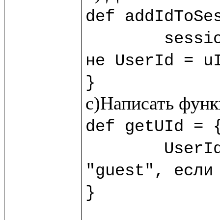
def addIdToSes
	sess
не UserId = uI
}
def getUId = {
	UserId.session!?("guest") //?() - обработчик пустоты, возвращает 
"guest", если 
}