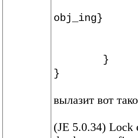
		recipe.{fn = ""; instructions = ""; duration = ""
obj_ing}

		var ingr = w.new(%Ingridi
		html.view/recipeForm(recipe, 
	}

вылазит вот такое
(JE 5.0.34) Lock