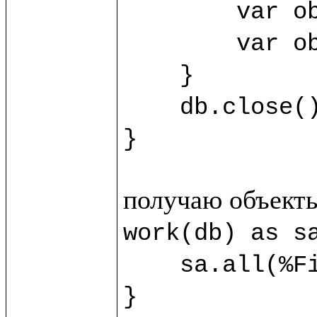
	var obj3 = sb.new(%SecondClass) {title="Third"}

	var obj4 = sb.new(%SecondClass) {title="Fourth"}

    }

    db.close()

}
work(db) as sa
    sa.all(%FirstClass).title.println()

}