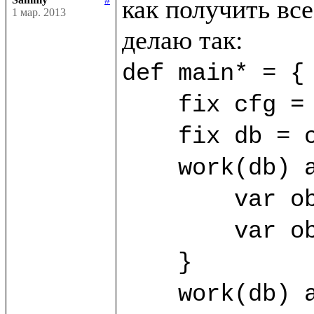
как получить все
1 мар. 2013
def main* = {

    fix cfg = SimpleConfig((%FirstClass, %SecondClass))

    fix db = cfg.open("/home/sammy/bdb")

    work(db) as sa {

	var obj1 = sa.new(%FirstClass) {title="First"}

	var obj2 = sa.new(%FirstClass) {title="Second"}

    }

    work(db) as sb {
