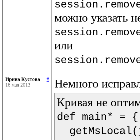
session.remov
session.remov
session.remov
Ирина Кустова
#
16 мая 2013
def main* = {

  getMsLocal(jMs,9) as dt.println(<<%{formatDate(getDate(dt),"dd.mm.yyyy")} %