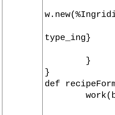
		var ingridient = base.ingrid(id_ing.toInt)?{c
w.new(%Ingridie
		ingridient.{name = name_ing; value = value_ing
type_ing}

		control/recipeFormProcessIng(ingridient, id_i
	}

}

def recipeForm
	work(base.db) as w.{

		var recipe = base.recipe(id.toInt)?{case _ => w.new(