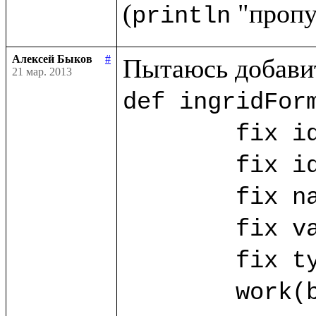
(
println
Алексей Быков
#
21 мар. 2013
def ingridForm
	fix id_ing = ("id_ing".params!)

	fix id_ing_rec = ("id_ing_rec".params!)

	fix name_ing? = ("name".params!)

	fix value_ing? = ("value".params!)

	fix type_ing? = ("type".params!)

	work(base.db) as w.{
