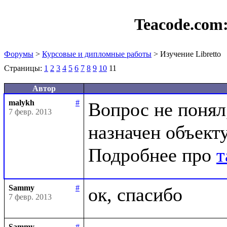
Teacode.com
Форумы
>
Курсовые и дипломные работы
> Изучение Libretto
Страницы:
1
2
3
4
5
6
7
8
9
10
11
Автор
malykh
#
Вопрос не понял,
7 февр. 2013
назначен объекту
Подробнее про 
т
Sammy
#
7 февр. 2013
Sammy
#