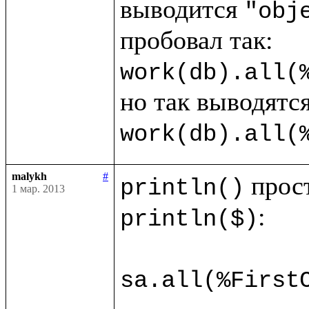
выводится 
"obj
work(db).all(
work(db).all(
malykh
#
println()
1 мар. 2013
:

println($)
sa.all(%First