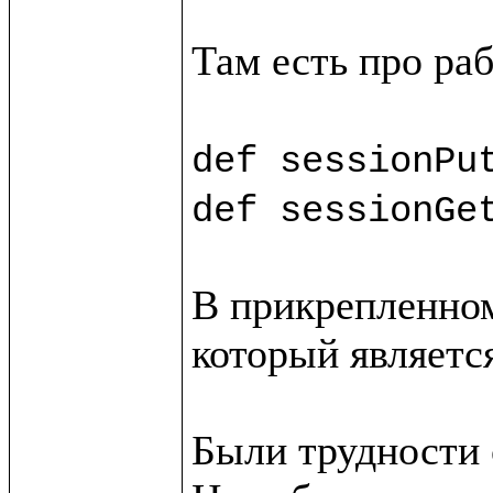
Там есть про раб
def sessionPu
def sessionGe
В прикрепленном
который является
Были трудности с