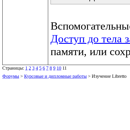
Доступ до тела 
памяти, или сох
Страницы:
1
2
3
4
5
6
7
8
9
10
11
Форумы
>
Курсовые и дипломные работы
> Изучение Libretto