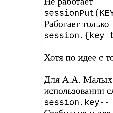
sessionPut(KE
session.{key 
Хотя по идее с т
Для А.А. Малых 
session.key--
Стабильна и для