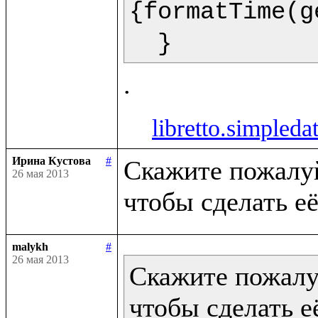
{formatTime(g
  }  
libretto.simpleda
Ирина Кустова
#
Скажите пожалуйс
26 мая 2013
malykh
#
26 мая 2013
Скажите пожалуй
чтобы сделать её