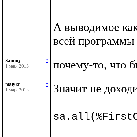
А выводимое как
всей программы 
Sammy
#
почему-то, что б
1 мар. 2013
malykh
#
Значит не доходи
1 мар. 2013
sa.all(%First