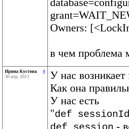
database=config
grant=WAIT_NEW 
Owners: [<LockI
Ирина Кустова
#
У нас возникает 
30 апр. 2013
Как она правильн
У нас есть

"
def sessionI
 - 
def session