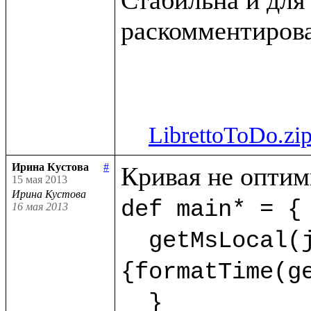
раскомментирова
LibrettoToDo.zi
Ирина Кустова
#
15 мая 2013
Ирина Кустова
def main* = {

16 мая 2013
  getMsLocal(jMs,9) as dt.println(<<%{formatDate(getDate(dt),"dd.mm.yyyy")} %
{formatTime(ge
  }  