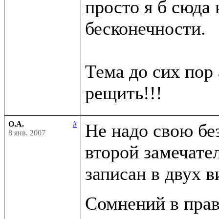
просто я б сюда н
бесконечности.

Тема до сих пор 
О.А.
#
Не надо свою бе
8 янв. 2007
второй замечате
записан в двух в
Сомнений в прав