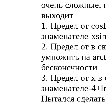
очень сложные, н
выходит

1. Предел от cos
знаменателе-xsin
2. Предел от в с
умножить на arct
бесконечности

3. Предел от x в 
знаменателе-4+ln
Пытался сделать 