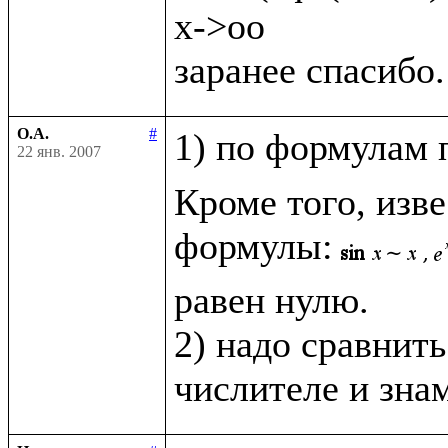
x->oo

О.А.
#
1) по формулам 
22 янв. 2007
Кроме того, изв
формулы:
равен нулю.

2) надо сравнить