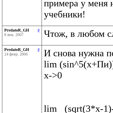
примера у меня н
PredatoR_GH
#
8 янв. 2007
PredatoR_GH
#
И снова нужна п
24 февр. 2006
lim (sin^5(x+Пи))
x->0

lim   (sqrt(3*x-1