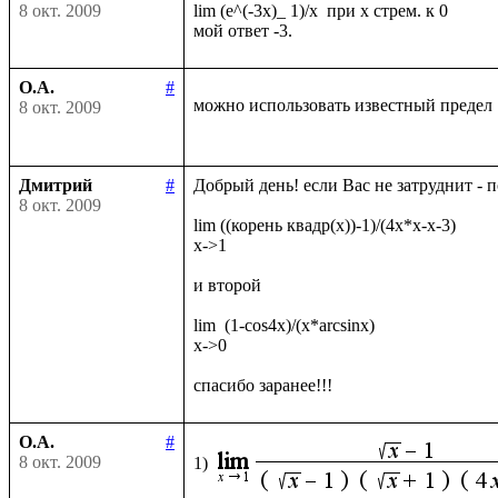
8 окт. 2009
lim (e^(-3x)_ 1)/x  при х стрем. к 0

О.А.
#
можно использовать известный предел
8 окт. 2009
Дмитрий
#
Добрый день! если Вас не затруднит - 
8 окт. 2009
lim ((корень квадр(x))-1)/(4x*x-x-3)

x->1

и второй

lim  (1-cos4x)/(x*arcsinx)

x->0

О.А.
#
8 окт. 2009
1)