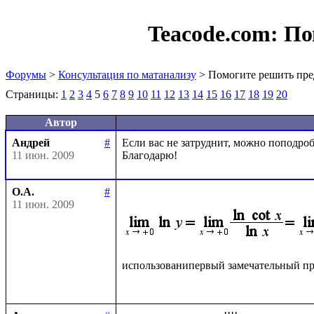
Teacode.com:
По
Форумы
>
Консультация по матанализу
> Помогите решить пре
Страницы:
1
2
3
4
5
6
7
8
9
10
11
12
13
14
15
16
17
18
19
20
Автор
Андрей
#
Если вас не затруднит, можно поподробн
11 июн. 2009
О.А.
#
11 июн. 2009
использованипервый замечательный пр