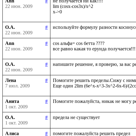
Ann
#
не получается ни как!!!!

22 июн. 2009
lim (cosx-cos3x)/x^2

О.А.
#
22 июн. 2009
Ann
#
cos альфа= cos бетта ????

22 июн. 2009
О.А.
#
22 июн. 2009
Лена
#
Помогите решить пределы.Сижу с ними у
7 июл. 2009
Анита
#
1 окт. 2009
О.А.
#
1 окт. 2009
Алиса
#
помогите пожалуйста решить предел
