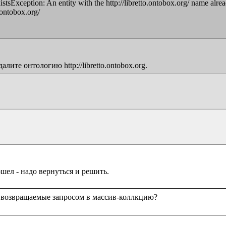
sException: An entity with the http://libretto.ontobox.org/ name alread
ontobox.org/

те онтологию http://libretto.ontobox.org.