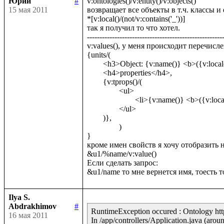
Юрий
#
v:ontologies()/v:entity()/v:objects()

15 мая 2011
возвращает все объекты в т.ч. классы и
*[v:local()/(not/v:contains('_'))]

так я получил то что хотел.

-------------------------------------------------------
v:values(), у меня происходит перечисл
{units/(

	<h3>Object: {v:name()} <b>({v:local()})</b></h3>,

	<h4>properties</h4>,

	{v:tprops()/(

		<ul>

			<li>{v:name()} <b>({v:local()})</b></li>

		</ul>	

	)},

		)

}

кроме имен свойств я хочу отобразить н
&u1/%name/v:value()

Если сделать запрос:

Ilya S.
Abdrakhimov
#
RuntimeException occured : Ontology http:
16 мая 2011
In /app/controllers/Application.java (aroun