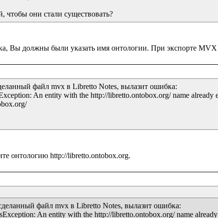
й, чтобы они стали существовать?
еланный файл mvx в Libretto Notes, вылазит ошибка:

eption: An entity with the http://libretto.ontobox.org/ name already ex
box.org/

деланный файл mvx в Libretto Notes, вылазит ошибка:

ception: An entity with the http://libretto.ontobox.org/ name already e