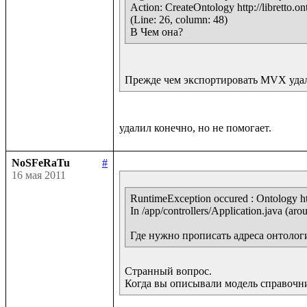
Action: CreateOntology http://libretto.on
(Line: 26, column: 48)

В Чем она?
Прежде чем экспортировать MVX удалите
NoSFeRaTu
#
16 мая 2011
RuntimeException occured : Ontology http
In /app/controllers/Application.java (arou
Где нужно прописать адреса онтолог
Странный вопрос.

Когда вы описывали модель справочн