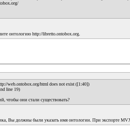
tobox.org/

 онтологию http://libretto.ontobox.org.
://web.ontobox.org/html does not exist ([1:40])

nd line 19)

ий, чтобы они стали существовать?
ика, Вы должны были указать имя онтологии. При экспорте MVX