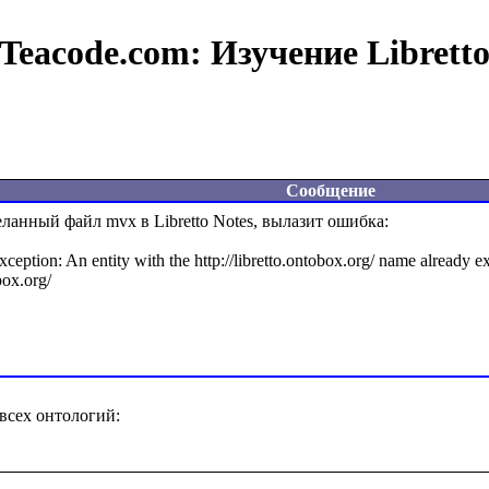
Teacode.com:
Изучение Librett
Сообщение
ланный файл mvx в Libretto Notes, вылазит ошибка:

ption: An entity with the http://libretto.ontobox.org/ name already exis
ox.org/

сех онтологий:
