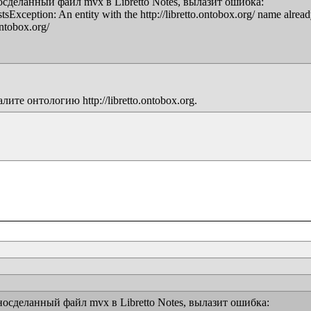
сделанный файл mvx в Libretto Notes, вылазит ошибка:

Exception: An entity with the http://libretto.ontobox.org/ name already 
ntobox.org/

е онтологию http://libretto.ontobox.org.
осделанный файл mvx в Libretto Notes, вылазит ошибка:
