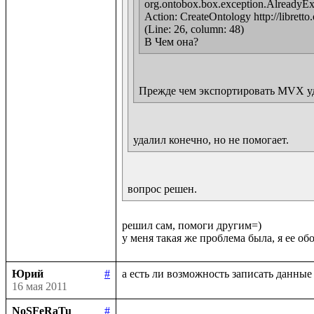
org.ontobox.box.exception.AlreadyExist
Action: CreateOntology http://libretto.
(Line: 26, column: 48)

В Чем она?
Прежде чем экспортировать MVX удали
удалил конечно, но не помогает.
вопрос решен.
решил сам, помоги другим=)

Юрий
#
16 мая 2011
NoSFeRaTu
#