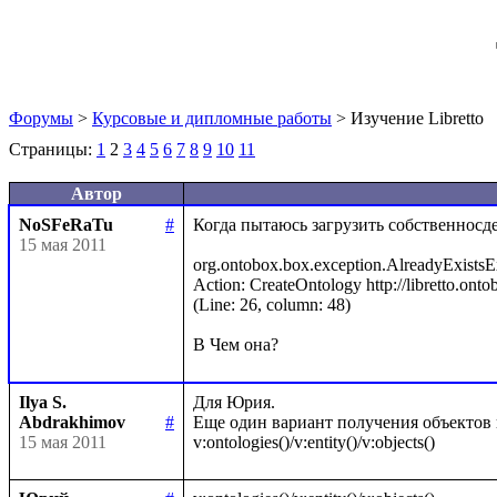
Форумы
>
Курсовые и дипломные работы
> Изучение Libretto
Страницы:
1
2
3
4
5
6
7
8
9
10
11
Автор
NoSFeRaTu
#
Когда пытаюсь загрузить собственносде
15 мая 2011
org.ontobox.box.exception.AlreadyExistsExce
Action: CreateOntology http://libretto.ontob
(Line: 26, column: 48)

Ilya S.
Для Юрия.

Abdrakhimov
#
Еще один вариант получения объектов в
15 мая 2011