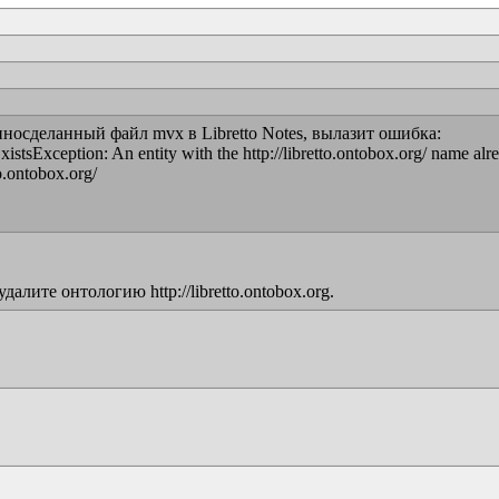
носделанный файл mvx в Libretto Notes, вылазит ошибка:

tsException: An entity with the http://libretto.ontobox.org/ name alrea
o.ontobox.org/

лите онтологию http://libretto.ontobox.org.