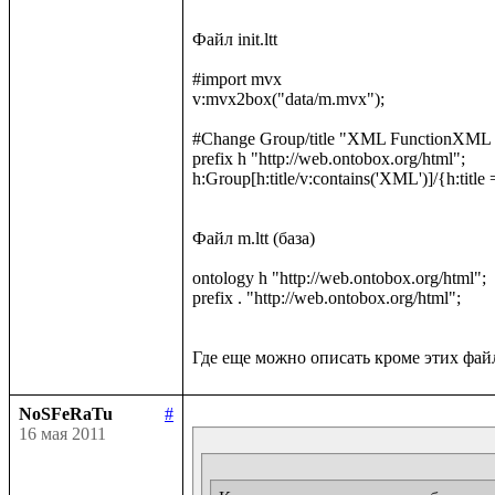
Файл init.ltt

#import mvx

v:mvx2box("data/m.mvx");

#Change Group/title "XML FunctionXML 
prefix h "http://web.ontobox.org/html";

h:Group[h:title/v:contains('XML')]/{h:titl
Файл m.ltt (база)

ontology h "http://web.ontobox.org/html";

prefix . "http://web.ontobox.org/html";

NoSFeRaTu
#
16 мая 2011