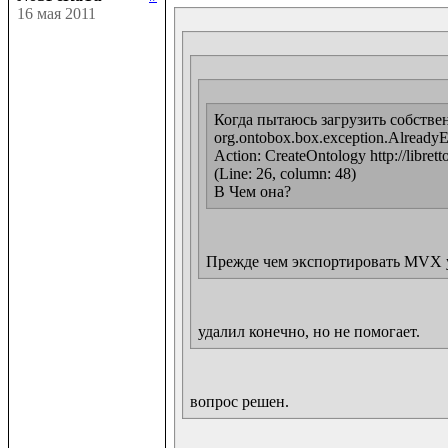
16 мая 2011
Когда пытаюсь загрузить собствен
org.ontobox.box.exception.AlreadyExis
Action: CreateOntology http://librett
(Line: 26, column: 48)

В Чем она?
Прежде чем экспортировать MVX уда
удалил конечно, но не помогает.
вопрос решен.