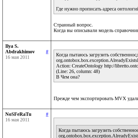
Где нужно прописать адреса онтологи
Странный вопрос.

Ilya S.
Abdrakhimov
#
Когда пытаюсь загрузить собственносд
16 мая 2011
org.ontobox.box.exception.AlreadyExistsExc
Action: CreateOntology http://libretto.onto
(Line: 26, column: 48)

В Чем она?
NoSFeRaTu
#
16 мая 2011
Когда пытаюсь загрузить собственнос
org.ontobox.box.exception.AlreadyExistsEx