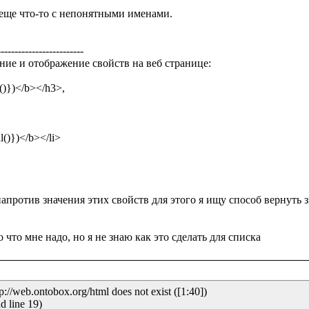
 еще что-то с непонятными именами.

------------------------

ение и отображение свойств на веб странице:

апротив значения этих свойств для этого я ищу способ вернуть з
//web.ontobox.org/html does not exist ([1:40])

d line 19)
