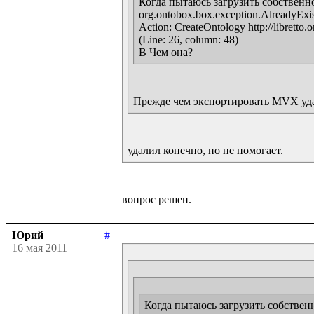
Когда пытаюсь загрузить собственно
org.ontobox.box.exception.AlreadyExists
Action: CreateOntology http://libretto.o
(Line: 26, column: 48)

В Чем она?
Прежде чем экспортировать MVX удалит
удалил конечно, но не помогает.
Юрий
#
16 мая 2011
Когда пытаюсь загрузить собственн