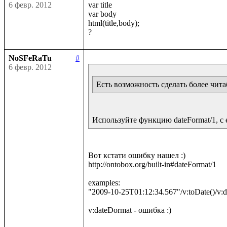
6 февр. 2012
var title

var body

html(title,body);

NoSFeRaTu
#
6 февр. 2012
Есть возможность сделать более чит
Используйте функцию dateFormat/1, с
Вот кстати ошибку нашел :)

http://ontobox.org/built-in#dateFormat/1

examples:

"2009-10-25T01:12:34.567"/v:toDate()/v: