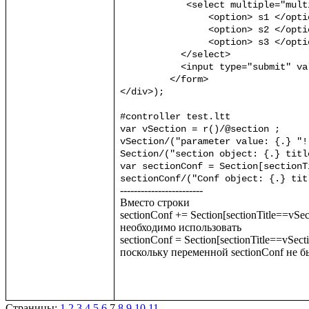
	    <select multiple="multiple" name="section">

		<option> s1 </option>

		<option> s2 </option>

		<option> s3 </option>

	   </select>

	   <input type="submit" value="submit"/>

	 </form>

</div>);

#controller test.ltt

var vSection = r()/@section ;

vSection/("parameter value: {.} "!
Section/("section object: {.} titl
var sectionConf = Section[sectionT
sectionConf/("Conf object: {.} tit
------------------------

Вместо строки 

sectionConf += Section[sectionTitle==vSect
необходимо использовать

sectionConf = Section[sectionTitle==vSectio
поскольку переменной sectionConf не бы
Страницы:
1
2
3
4
5
6
7
8
9
10
11