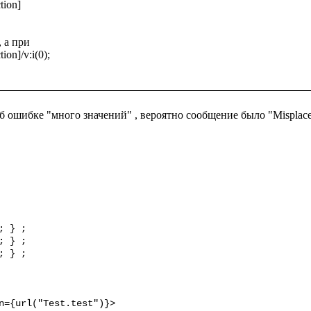
ion]

а при 

on]/v:i(0);

б ошибке "много значений" , вероятно сообщение было "Misplaced
 } ;

 } ;

 } ;
