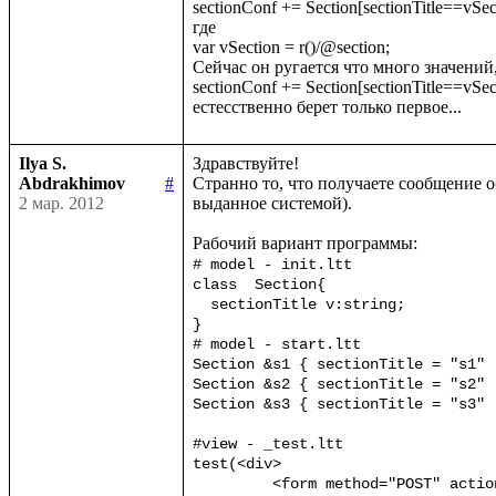
sectionConf += Section[sectionTitle==vSect
где

var vSection = r()/@section;

Сейчас он ругается что много значений, 
sectionConf += Section[sectionTitle==vSecti
Ilya S.
Здравствуйте!

Abdrakhimov
#
Странно то, что получаете сообщение о
2 мар. 2012
выданное системой).

# model - init.ltt

class  Section{

  sectionTitle v:string;

}

# model - start.ltt

Section &s1 { sectionTitle = "s1" ;
Section &s2 { sectionTitle = "s2" ;
Section &s3 { sectionTitle = "s3" ;
#view - _test.ltt

test(<div>

	 <form method="POST" action={url("Test.test")}>
