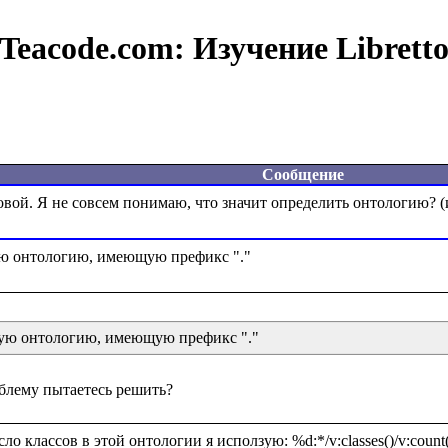
Teacode.com:
Изучение Librett
Сообщение
щую онтологию, имеющую префикс "."
о классов в этой онтологии я исползую: %d:*/v:classes()/v:count(