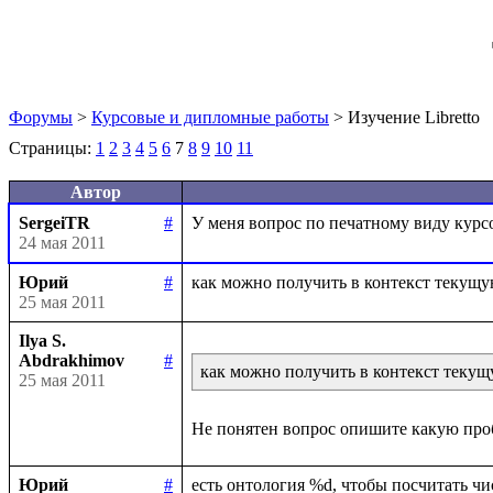
Форумы
>
Курсовые и дипломные работы
> Изучение Libretto
Страницы:
1
2
3
4
5
6
7
8
9
10
11
Автор
SergeiTR
#
24 мая 2011
Юрий
#
25 мая 2011
Ilya S.
Abdrakhimov
#
как можно получить в контекст теку
25 мая 2011
Юрий
#
есть онтология %d, чтобы посчитать числ