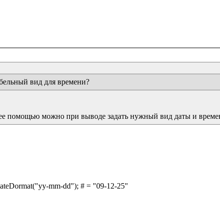
абельный вид для времени?
 ее помощью можно при выводе задать нужный вид даты и време
dateDormat("yy-mm-dd"); # = "09-12-25"
