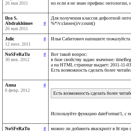
26 мая 2011
Ilya S.
Для получения классов дефолтной онтол
Abdrakhimov
#
26 мая 2011
Julic
#
12 июл. 2011
NoSFeRaTu
#
Вот такой вопрос:

30 янв. 2012
в базе свойству задаю значение: timeBeg
а на HTML странице выдает: 2011-11-03
Anna
#
6 февр. 2012
Есть возможность сделать более чита
NoSFeRaTu
#
можно ли добавить яваскрипт в ltt при 