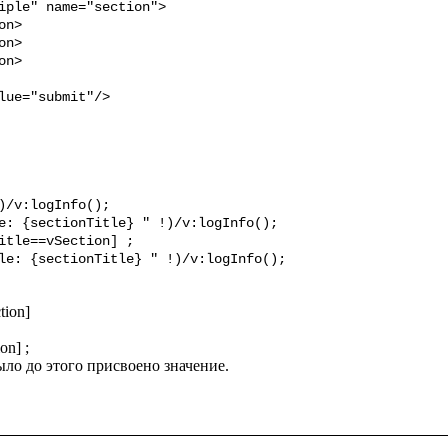
)/v:logInfo();

e: {sectionTitle} " !)/v:logInfo();

itle==vSection] ;

le: {sectionTitle} " !)/v:logInfo();
ion]

n] ;

ло до этого присвоено значение.
