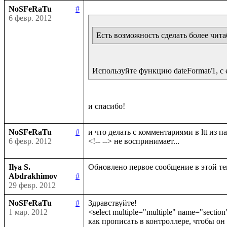
NoSFeRaTu
#
6 февр. 2012
Есть возможность сделать более чит
Используйте функцию dateFormat/1, с
NoSFeRaTu
#
и что делать с комментариями в ltt из па
6 февр. 2012
Ilya S.
Abdrakhimov
#
29 февр. 2012
NoSFeRaTu
#
Здравствуйте!

1 мар. 2012
<select multiple="multiple" name="sectio
как прописать в контроллере, чтобы он 