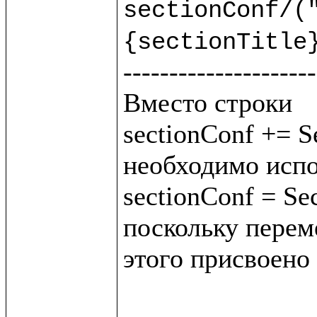
sectionConf/("
{sectionTitle
---------------------
Вместо строки 

sectionConf += Se
необходимо испо
sectionConf = Sec
поскольку переме
этого присвоено 