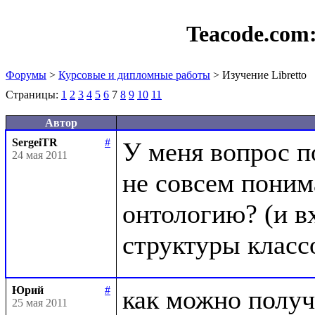
Teacode.com
Форумы
>
Курсовые и дипломные работы
> Изучение Libretto
Страницы:
1
2
3
4
5
6
7
8
9
10
11
Автор
SergeiTR
#
У меня вопрос п
24 мая 2011
не совсем понима
онтологию? (и вх
Юрий
#
как можно получ
25 мая 2011