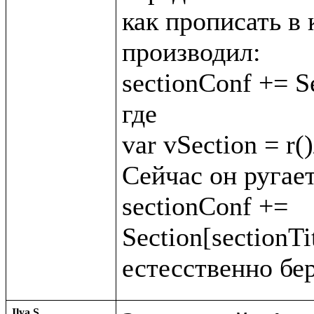
как прописать в 
производил:

sectionConf += Se
где

var vSection = r()
Сейчас он ругает
sectionConf += 
Section[sectionTit
Ilya S.