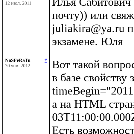
Илья Сабитович 
12 июл. 2011
почту)) или свяж
juliakira@ya.ru 
NoSFeRaTu
#
Вот такой вопрос
30 янв. 2012
в базе свойству 
timeBegin="2011-
а на HTML стран
03T11:00:00.000Z
Есть возможност