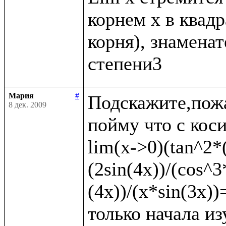
корнем x в квадр
корня), знаменате
Мария
#
Подскажите,пожа
8 дек. 2009
пойму что с коси
lim(x->0)(tan^2*(
(2sin(4x))/(cos^3
(4x))/(x*sin(3x)
только начала из