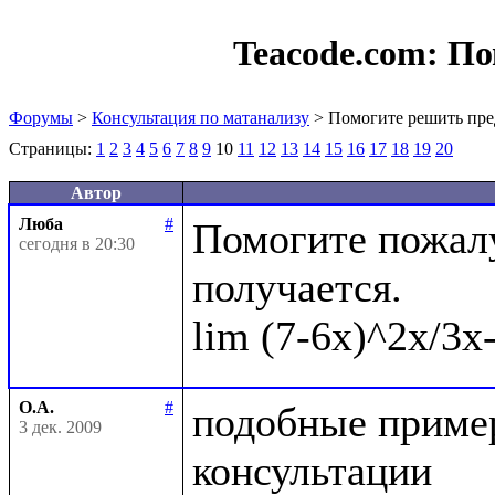
Teacode.com:
По
Форумы
>
Консультация по матанализу
> Помогите решить пре
Страницы:
1
2
3
4
5
6
7
8
9
10
11
12
13
14
15
16
17
18
19
20
Автор
Люба
#
Помогите пожалу
сегодня в 20:30
получается.

О.А.
#
подобные пример
3 дек. 2009