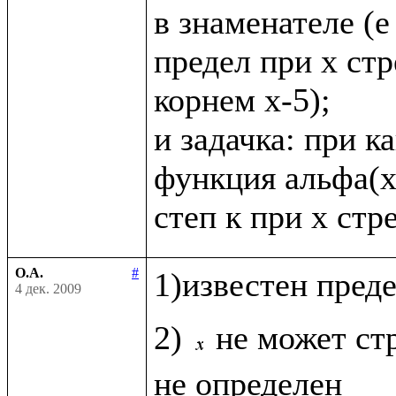
в знаменателе (е в
предел при х стр
корнем х-5);

и задачка: при к
функция альфа(х
О.А.
#
1)известен пред
4 дек. 2009
2) 
не может стр
не определен
