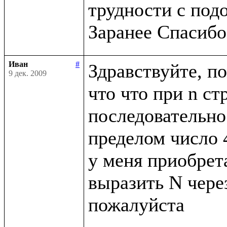
трудности с под
Иван
#
Здравствуйте, по
9 дек. 2009
что что при n ст
последовательнос
пределом число 4
у меня приобрета
выразить N через