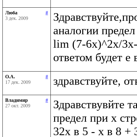
Люба
#
Здравствуйте,пр
3 дек. 2009
аналогии предел 
lim (7-6x)^2x/3x
О.А.
#
17 дек. 2009
Владимир
#
Здравствувйте та
27 окт. 2009
предел при х стр
32х в 5 - х в 8 + 3