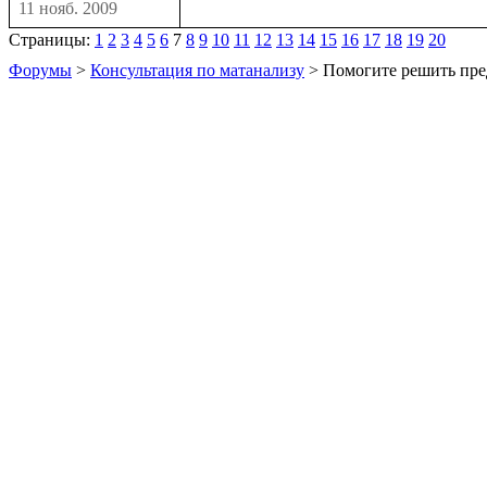
11 нояб. 2009
Страницы:
1
2
3
4
5
6
7
8
9
10
11
12
13
14
15
16
17
18
19
20
Форумы
>
Консультация по матанализу
> Помогите решить пре