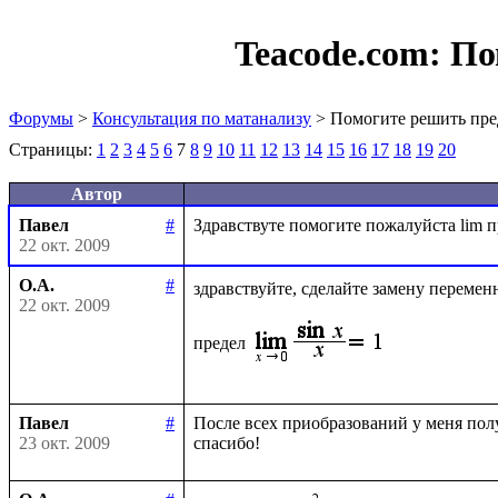
Teacode.com:
По
Форумы
>
Консультация по матанализу
> Помогите решить пре
Страницы:
1
2
3
4
5
6
7
8
9
10
11
12
13
14
15
16
17
18
19
20
Автор
Павел
#
22 окт. 2009
О.А.
#
здравствуйте, сделайте замену перемен
22 окт. 2009
предел
Павел
#
После всех приобразований у меня получ
23 окт. 2009