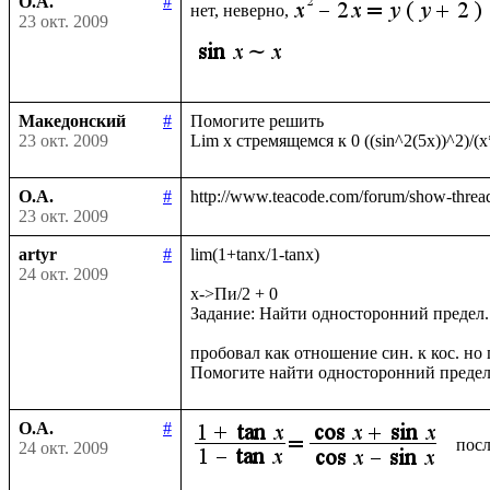
О.А.
#
нет, неверно,
23 окт. 2009
Македонский
#
Помогите решить

23 окт. 2009
О.А.
#
23 окт. 2009
artyr
#
lim(1+tanx/1-tanx)

24 окт. 2009
x->Пи/2 + 0

Задание: Найти односторонний предел.

пробовал как отношение син. к кос. но п
О.А.
#
посл
24 окт. 2009