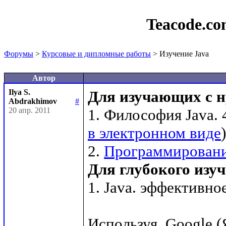
Teacode.c
Форумы
>
Курсовые и дипломные работы
> Изучение Java
Автор
Ilya S.
Для изучающих с н
Abdrakhimov
#
20 апр. 2011
1. Философия Java. 
в электронном виде
)

2. 
Программирование
Для глубокого изу
1. Java. эффективн
Используя  Google (