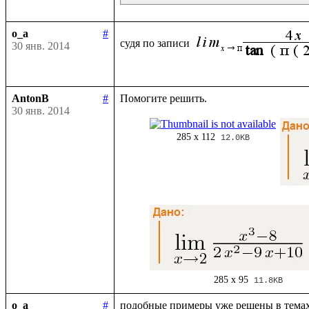
o_a
#
судя по записи 
30 янв. 2014
AntonB
#
30 янв. 2014
285 x 112
12.0KB
285 x 95
11.8KB
o_a
#