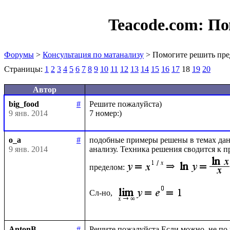
Teacode.com:
По
Форумы
>
Консультация по матанализу
> Помогите решить пре
Страницы:
1
2
3
4
5
6
7
8
9
10
11
12
13
14
15
16
17
18
19
20
Автор
big_food
#
Решите пожалуйста)

9 янв. 2014
o_a
#
подобные примеры решены в темах данн
9 янв. 2014
анализу. Техника решения сводится к 
пределом:
Сл-но, 
AntonB
#