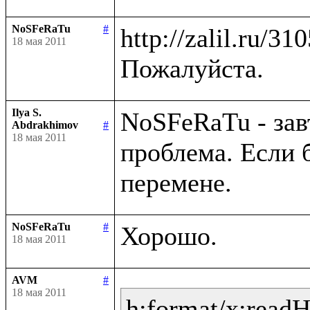
NoSFeRaTu
#
http://zalil.ru/31
18 мая 2011
Ilya S.
NoSFeRaTu - зав
Abdrakhimov
#
18 мая 2011
проблема. Если 
NoSFeRaTu
#
18 мая 2011
AVM
#
18 мая 2011
h:format/x:read