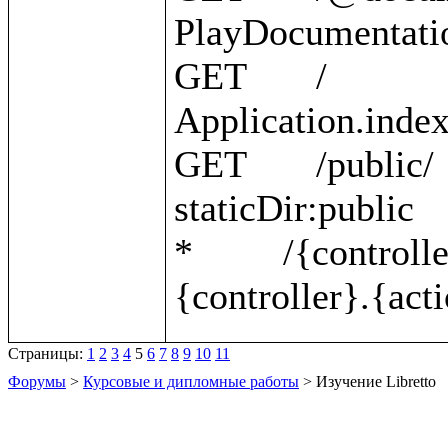
PlayDocumentatio
GET       /                                                 
Application.index 
GET       /public/                                          
staticDir:public 

*         /{controller}/{action}    
Страницы:
1
2
3
4
5
6
7
8
9
10
11
Форумы
>
Курсовые и дипломные работы
> Изучение Libretto