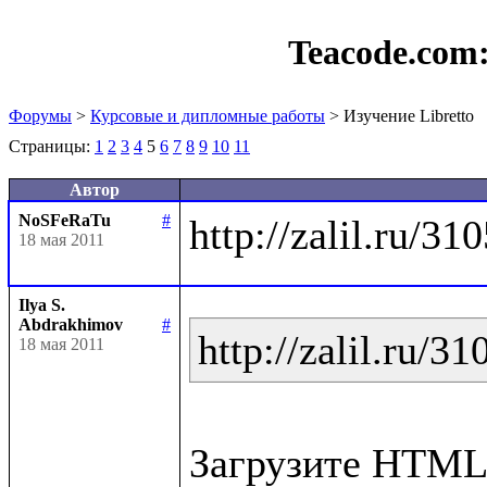
Teacode.com
Форумы
>
Курсовые и дипломные работы
> Изучение Libretto
Страницы:
1
2
3
4
5
6
7
8
9
10
11
Автор
NoSFeRaTu
#
18 мая 2011
Ilya S.
Abdrakhimov
#
http://zalil.ru/3
18 мая 2011