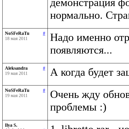
демонстрация фо
NoSFeRaTu
#
Надо именно отри
18 мая 2011
Aleksandra
#
19 мая 2011
NoSFeRaTu
#
Очень жду обно
19 мая 2011
Ilya S.
1. libretto.rar -