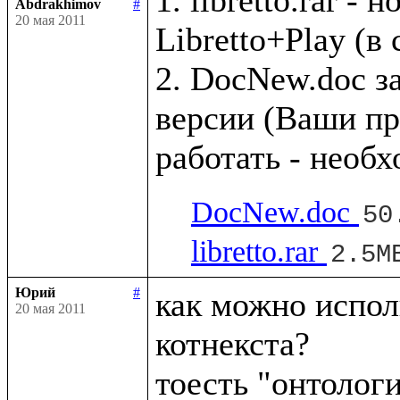
Abdrakhimov
#
20 мая 2011
Libretto+Play (в
2. DocNew.doc з
версии (Ваши пр
DocNew.doc
50
libretto.rar
2.5M
Юрий
#
как можно исполь
20 мая 2011
котнекста?
