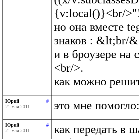
{v:local()}<br/>"!)
но она вместе te
знаков : &lt;br/&g
и в броузере на 
<br/>.

Юрий
#
21 мая 2011
Юрий
#
как передать в ш
21 мая 2011