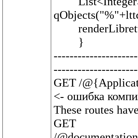
	List<Integer> units = 
qObjects("%"+lttc
	renderLibretto(units);

	}

---------------------
---------------------
GET /@{Application.byClass(BattleUnit)}   
<- ошибка компил
These routes have 
GET       
/@documentation/