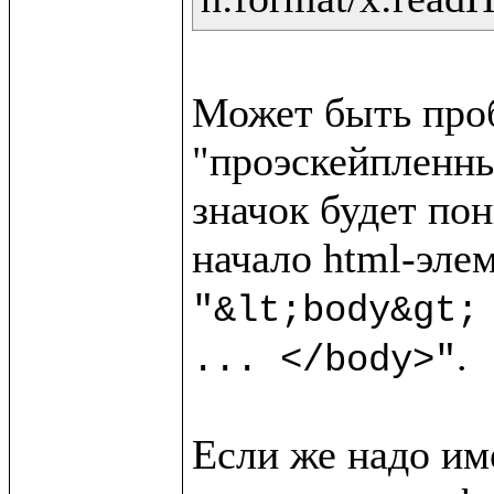
Может быть пробл
"проэскейпленный
значок будет пон
"&lt;body&gt;
.

... </body>"
Если же надо име