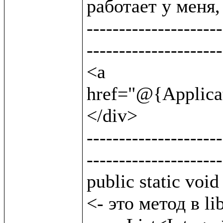
работает у меня, 
---------------------
---------------------
<a 
href="@{Applicat
</div>                
---------------------
---------------------
public static void byClass(String lttclass) {
<- это метод в lib