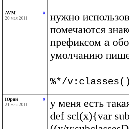
AVM
#
нужно использов
20 мая 2011
помечаются знак
префиксом 
 обо
a
умолчанию пише
%*/v:classes(
Юрий
#
у меня есть така
21 мая 2011
def scl(x){var sub
((x/v:subclassesDi