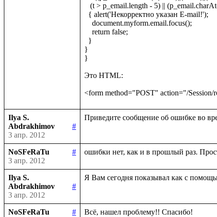
   (t > p_email.length - 5) || (p_email.charAt(t - 1)=='.') || (p_email.charAt(t + 1)=='.'))

  { alert('Некорректно указан E-mail!');

    document.myform.email.focus();

    return false;

  }

}

}

Это HTML:

Ilya S.
Abdrakhimov
#
3 апр. 2012
NoSFeRaTu
#
3 апр. 2012
Ilya S.
Abdrakhimov
#
3 апр. 2012
NoSFeRaTu
#