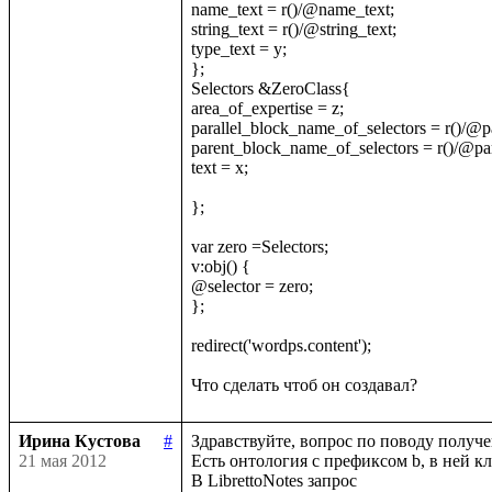
name_text = r()/@name_text;

string_text = r()/@string_text;

type_text = y;

};

Selectors &ZeroClass{

area_of_expertise = z;

parallel_block_name_of_selectors = r()/@p
parent_block_name_of_selectors = r()/@pa
text = x;

};

var zero =Selectors;

v:obj() {

@selector = zero;

};

redirect('wordps.content');

Ирина Кустова
#
Здравствуйте, вопрос по поводу получе
21 мая 2012
Есть онтология с префиксом b, в ней кл
В LibrettoNotes запрос
