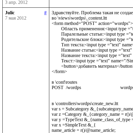
3 апр. 2012
Julic
#
Здравствуйте. Проблема такая не создае
7 мая 2012
во \views\wordps\_content.ltt

<form method="POST" action="wordps">

	Область применения:<input type ="text" name="Category/category_name"/> <input type ="text" name="Subcategory/subcategory_name"/>

	Паралельные статьи:<input type ="text" name="parallel_block_name_of_selectors"/><br/>

	Родительские блоки:<input type ="text" name="parent_block_name_of_selectors"/><br/>

	Тип текста:<input type ="text" name="TypeText/name_class_of_type"/> параметр<input type ="text" name="TypeText/param"/><br/>

	Название статьи:<input type ="text" name="SimpleText/name_article"/><br/>

	Название текста:<input type ="text" name="SimpleText/name_text"/><br/>

	Текст:<input type ="text" name="/SimpleText/string_text"/><br/>

	<button>добавить материал</button>

</form>

в \conf\routes

POST  /wordps                                 wor
в \controllers\wordps\create_new.ltt

var s = Subcategory &_{subcategory_name
var z =Category &_{category_name = r()/@
var y =TypeText &_{name_class_of_type =
var x =SimpleText &_{

name_article = r()/@name_article;
