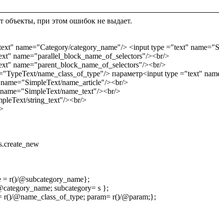
т объекты, при этом ошибок не выдает.

dps.create_new

 = r()/@subcategory_name};

category_name; subcategory= s };

 r()/@name_class_of_type; param= r()/@param;};
