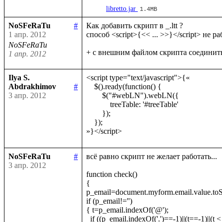
libretto.jar
1.4MB
NoSFeRaTu
#
Как добавить скрипт в _.ltt ?

1 апр. 2012
способ <script>{<< ... >>}</script> не раб
NoSFeRaTu
1 апр. 2012
Ilya S.
<script type="text/javascript">{«

Abdrakhimov
#
    $().ready(function() {

3 апр. 2012
        $("#webLN").webLN({

            treeTable: '#treeTable'

        });

    });

NoSFeRaTu
#
всё равно скрипт не желает работать...

3 апр. 2012
function check()

{

p_email=document.myform.email.value.toStr
if (p_email!='')

{ t=p_email.indexOf('@');

  if ((p_email.indexOf('.')==-1)||(t==-1)||(t < 1)||
