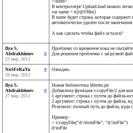
</form>

В контроллере Upload.load можно легко
var name = r()/@f/file()

В name будет строка, которая содержит 
автоматически удален после окончания 
Ilya S.
Проблему со временем пока не пытайтес
Abdrakhimov
#
25 мар. 2012
NoSFeRaTu
#
26 мар. 2012
Ilya S.
Новая библиотека libretto.jar

Abdrakhimov
#
Добавлена функция v:copyFile/2 для ко
27 мар. 2012
1 аргумент: строка с путем до файла-ист
2 аргумент: строка с путем до файла, к
Результат: полный путь до файла, куда 
Пример:

> v:copyFile("d:\\fromFile", "d:\\toFile")
