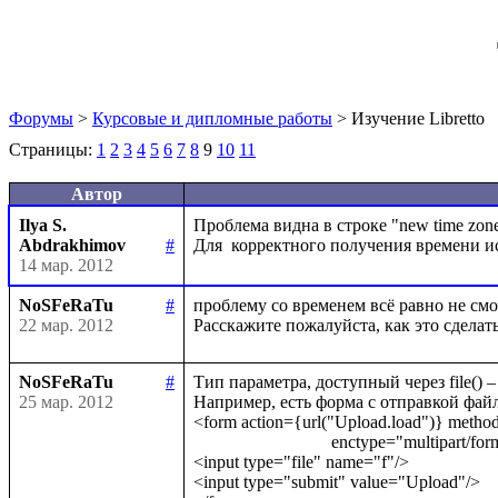
Форумы
>
Курсовые и дипломные работы
> Изучение Libretto
Страницы:
1
2
3
4
5
6
7
8
9
10
11
Автор
Ilya S.
Проблема видна в строке "new time zon
Abdrakhimov
#
14 мар. 2012
NoSFeRaTu
#
проблему со временем всё равно не смог
22 мар. 2012
NoSFeRaTu
#
Тип параметра, доступный через file() –
25 мар. 2012
Например, есть форма с отправкой файла
<form action={url("Upload.load")} meth
                               enctype="multipart/form-data">

<input type="file" name="f"/> 

<input type="submit" value="Upload"/>
