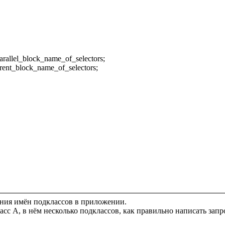
arallel_block_name_of_selectors;

rent_block_name_of_selectors;

ния имён подклассов в приложении. 

асс A, в нём несколько подклассов, как правильно написать запр