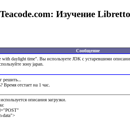
Teacode.com:
Изучение Librett
Сообщение
e with daylight time". Вы используете JDK с устаревшими описан
 решить...

 используется описания загрузки.

:

od="POST"
