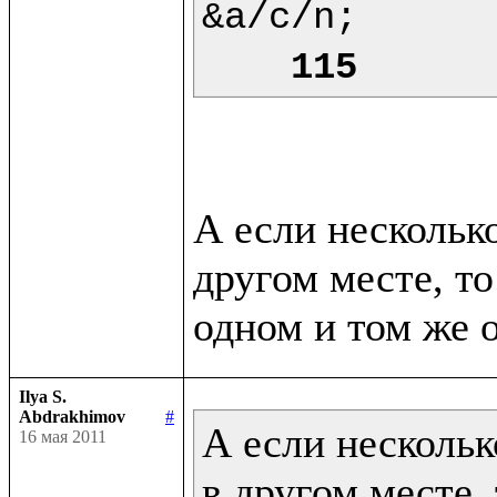
&a/c/n;

115
А если нескольк
другом месте, то
Ilya S.
Abdrakhimov
#
А если нескольк
16 мая 2011
в другом месте, 