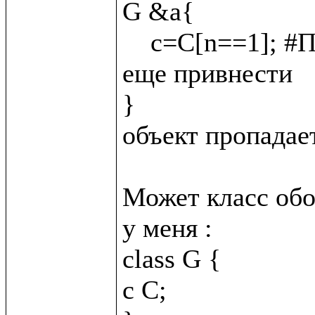
G &a{

    c=C[n==1]; #Подскажите как C &_{n = 2}; сюда 
еще привнести

}

объект пропадает
Может класс обо
у меня :

class G {

c C;
