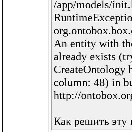
/app/models/init.
RuntimeExceptio
org.ontobox.box.
An entity with th
already exists (t
CreateOntology ht
column: 48) in bu
http://ontobox.or