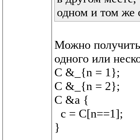
одном и том же 
Можно получить 
одного или неско
C &_{n = 1};

C &_{n = 2};

C &a {

  c = C[n==1];
