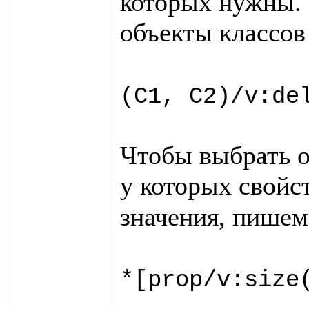
которых нужны. 
объекты классов
(C1, C2)/v:de
Чтобы выбрать о
у которых свойс
значения, пишем

*[prop/v:size