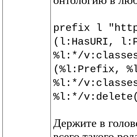
prefix l "http
(l:HasURI, l:P
%l:*/v:classes
(%l:Prefix, %l
%l:*/v:classes
Держите в голове
всего такого ро