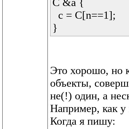
C &a {

  c = C[n==1];

Это хорошо, но к
объекты, соверш
не(!) один, а неск
Например, как у в
Когда я пишу:
