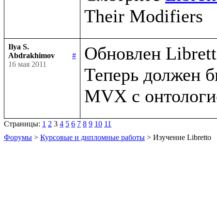
Ilya S.
Обновлен Libretto
Abdrakhimov
#
16 мая 2011
Теперь должен б
Страницы:
1
2
3
4
5
6
7
8
9
10
11
Форумы
>
Курсовые и дипломные работы
> Изучение Libretto