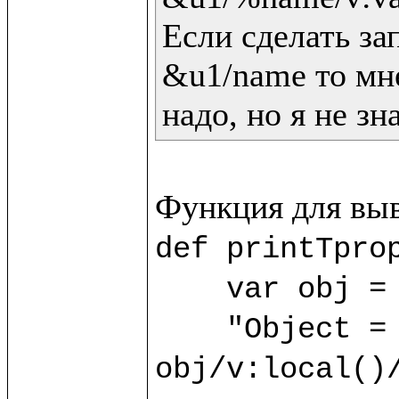
Если сделать зап
&u1/name то мне
надо, но я не зн
def printTprop
    var obj = 
    "Object = "/v:print(); 
obj/v:local()/