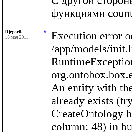
Djegorik
#
Execution error o
16 мая 2011
/app/models/init.l
RuntimeException
org.ontobox.box.e
An entity with the
already exists (tr
CreateOntology htt
column: 48) in bui