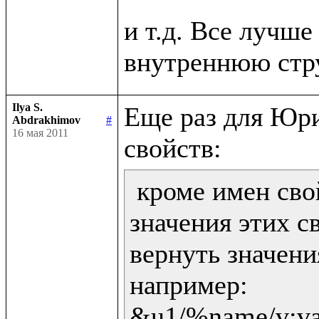
и т.д. Все лучше 
Ilya S.
Еще раз для Юри
Abdrakhimov
#
16 мая 2011
 кроме имен сво
значения этих св
вернуть значени
например:

&u1/%name/v:val