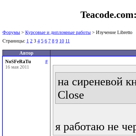
Teacode.com
Форумы
>
Курсовые и дипломные работы
> Изучение Libretto
Страницы:
1
2
3
4
5
6
7
8
9
10
11
Автор
NoSFeRaTu
#
16 мая 2011
на сиреневой кн
Close
я работаю не че