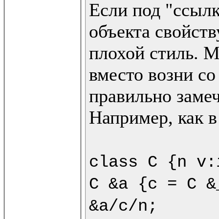
Если под "ссылк
объекта свойству
плохой стиль. М
вместо возни со
правильно замеч
Например, как в
class C {n v:
C &a {c = C &
&a/c/n;
