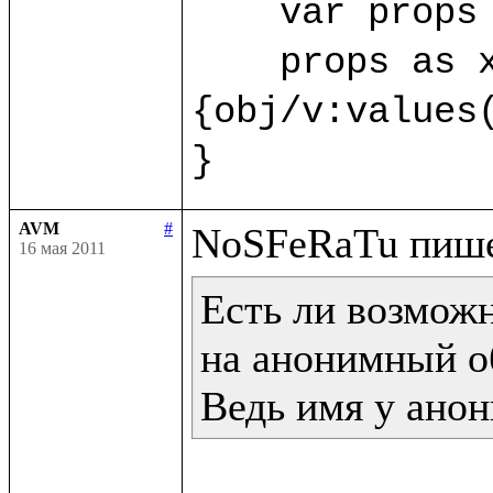
    var props 
    props as x
{obj/v:values(
}
AVM
#
16 мая 2011
Есть ли возможн
на анонимный об
Ведь имя у анон