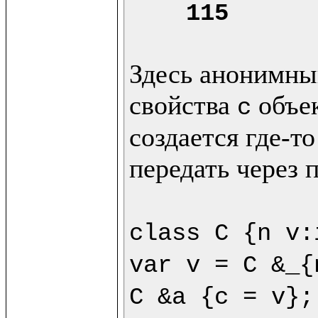
115
Здесь анонимный
свойства 
 объе
c
создается где-то
передать через 
class C {n v:
var v = C &_{
C &a {c = v};
