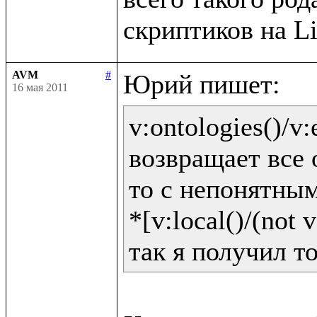
AVM
#
16 мая 2011
v:ontologies()/v:e
возвращает все 
то с непонятным
*[v:local()/(not v: