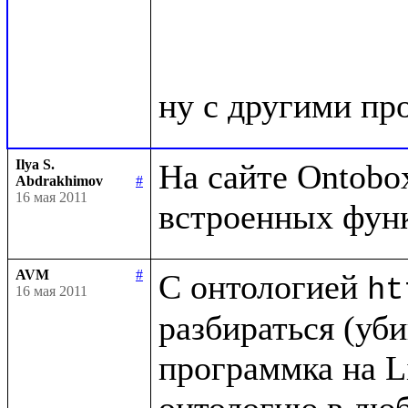
Ilya S.
На сайте Ontobox
Abdrakhimov
#
16 мая 2011
AVM
#
С онтологией 
ht
16 мая 2011
разбираться (убив
программка на Li
онтологию в люб