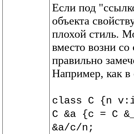
Если под "ссылк
объекта свойству
плохой стиль. М
вместо возни со 
правильно замече
Например, как в
class C {n v:i
C &a {c = C &_
&a/c/n;
