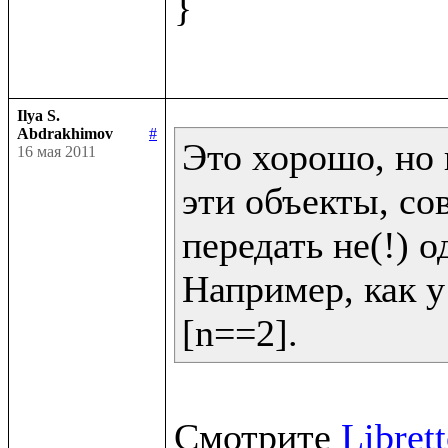
}

Ilya S.
Abdrakhimov
#
Это хорошо, но 
16 мая 2011
эти объекты, со
передать не(!) од
Например, как у 
[n==2].
Смотрите 
Libret