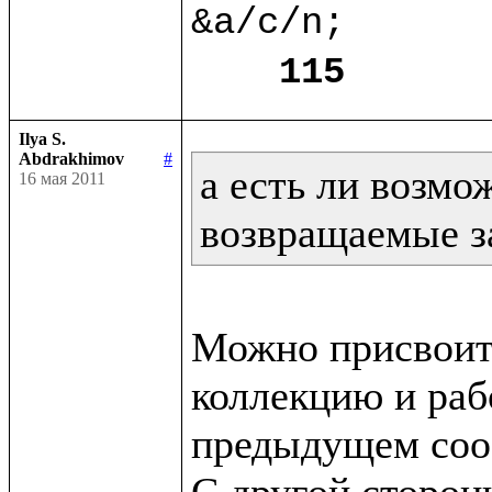
&a/c/n;

115
Ilya S.
Abdrakhimov
#
а есть ли возмо
16 мая 2011
возвращаемые з
Можно присвоит
коллекцию и рабо
предыдущем сооб
С другой сторон