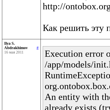
http://ontobox.or
Ilya S.
Abdrakhimov
#
Execution error o
16 мая 2011
/app/models/init.
RuntimeExceptio
org.ontobox.box.
An entity with th
already exists (t