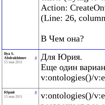
Action: CreateOnto
(Line: 26, column:
Ilya S.
Для Юрия.

Abdrakhimov
#
15 мая 2011
Еще один вариан
Юрий
#
v:ontologies()/v:en
15 мая 2011