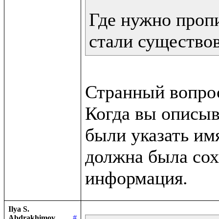
Где нужно пропи
стали существо
Странный вопрос
Когда вы описыв
были указать им
должна была сох
Ilya S.
Abdrakhimov
#