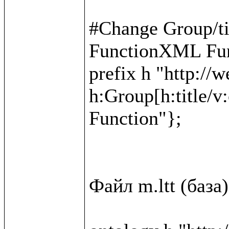
#Change Group/t
FunctionXML Fun
prefix h "http://w
h:Group[h:title/v
Function"};

Файл m.ltt (база)
