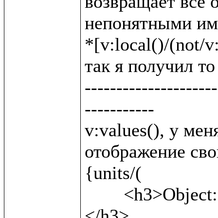
возвращает все о
непонятными име
*[v:local()/(not/v:
так я получил то 
---------------------
-----------

v:values(), у ме
отображение свой
{units/(

	<h3>Object: {v:name()} <b>({v:local()})</b>
</h3>,
