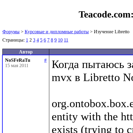
Teacode.com
Форумы
>
Курсовые и дипломные работы
> Изучение Libretto
Страницы:
1
2
3
4
5
6
7
8
9
10
11
Автор
NoSFeRaTu
#
Когда пытаюсь з
15 мая 2011
mvx в Libretto N
org.ontobox.box.
entity with the ht
exists (trying to 