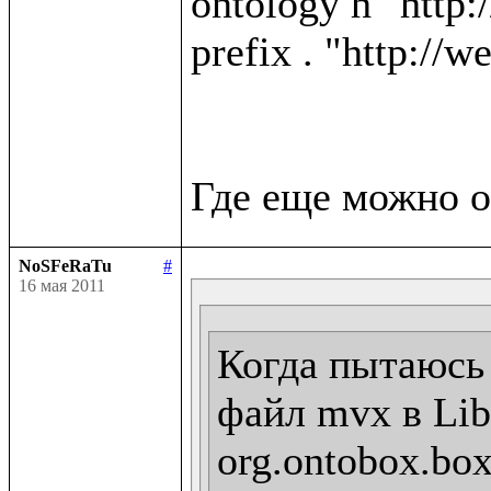
ontology h "http:
prefix . "http://w
NoSFeRaTu
#
16 мая 2011
Когда пытаюсь 
файл mvx в Libr
org.ontobox.box