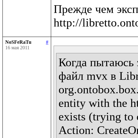
Прежде чем эксп
NoSFeRaTu
#
16 мая 2011
Когда пытаюсь 
файл mvx в Libr
org.ontobox.box
entity with the h
exists (trying to
Action: CreateOn