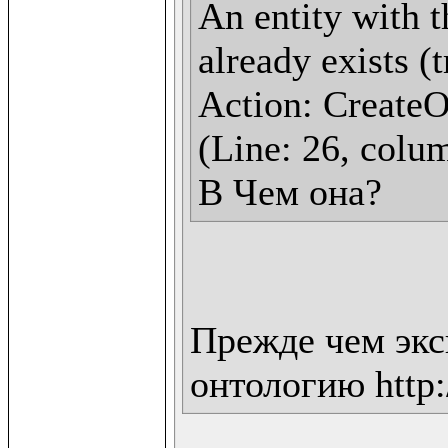
An entity with t
already exists (
Action: CreateOn
(Line: 26, colum
В Чем она?
Прежде чем экс
онтологию http:/