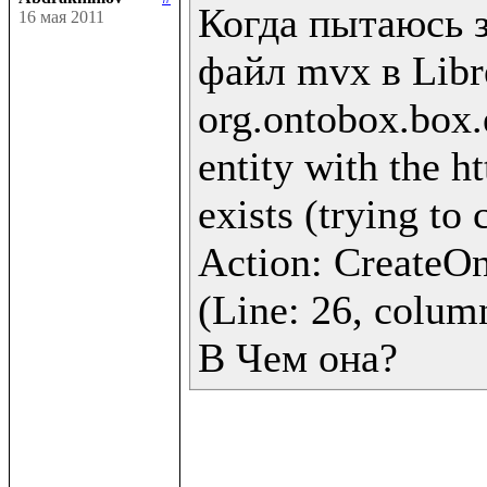
Когда пытаюсь з
16 мая 2011
файл mvx в Libre
org.ontobox.box.
entity with the h
exists (trying to 
Action: CreateOnt
(Line: 26, column
В Чем она?