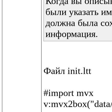
Когда вы описы
были указать им
должна была сох
информация.
Файл init.ltt

#import mvx

v:mvx2box("data/