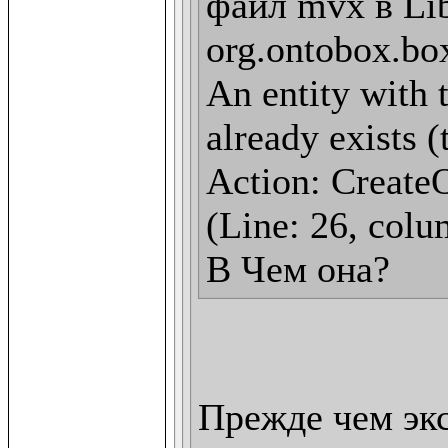
файл mvx в Lib
org.ontobox.box
An entity with t
already exists (
Action: CreateO
(Line: 26, colu
В Чем она?
Прежде чем эк