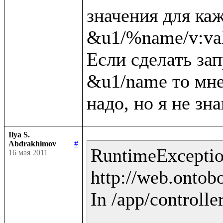
значения для каж
&u1/%name/v:val
Если сделать зап
&u1/name то мне 
Ilya S.
Abdrakhimov
#
RuntimeException
16 мая 2011
http://web.ontobo
In /app/controlle