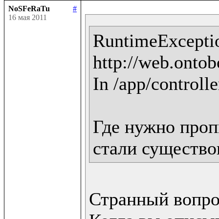
NoSFeRaTu
#
16 мая 2011
RuntimeExceptio
http://web.ontobo
In /app/controlle
Где нужно пропи
стали существо
Странный вопрос