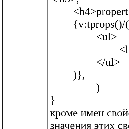
	<h4>properties</h4>,

	{v:tprops()/(

		<ul>

			<li>{v:name()} <b>({v:local()})</b></li>

		</ul>	

	)},

		)

}

кроме имен свойс
значения этих св