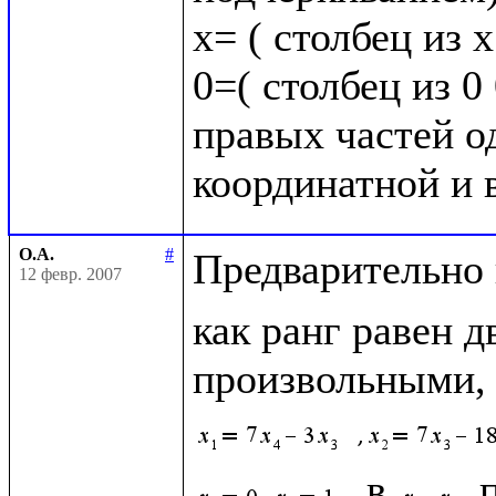
х= ( столбец из 
0=( столбец из 0 
правых частей о
О.А.
#
Предварительно 
12 февр. 2007
как ранг равен д
произвольными, а
 в 