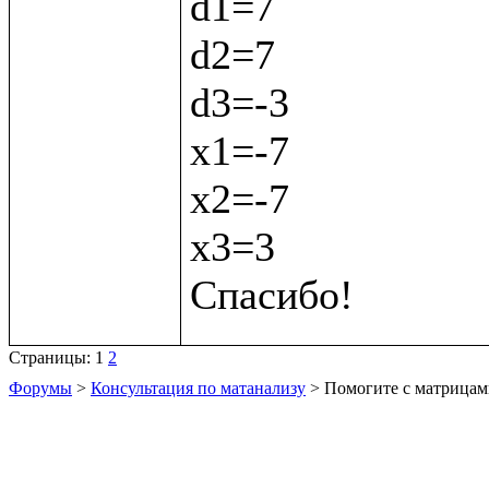
d1=7

d2=7

d3=-3

х1=-7

х2=-7

х3=3

Страницы:
1
2
Форумы
>
Консультация по матанализу
> Помогите с матрица