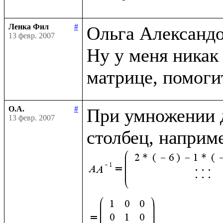
Ленка Фил
#
Ольга Александор
13 февр. 2007
Ну у меня никак 
О.А.
#
При умножении д
13 февр. 2007
столбец, наприм