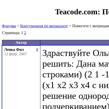
Teacode.com:
П
Форумы
>
Консультация по матанализу
> Помогите с матрица
Страницы:
1
2
Автор
Ленка Фил
#
Здраствуйте Оль
12 февр. 2007
решить: Дана мат
строками) (2 1 -1 4
(х1 х2 х3 х4 с н
решение однород
подчеркиванием)