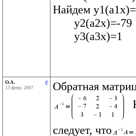
Найдем у1(а1х)= 
       у2(а2х)=-79

       у3(а3х)=1

О.А.
#
Обратная матриц
13 февр. 2007
следует, что