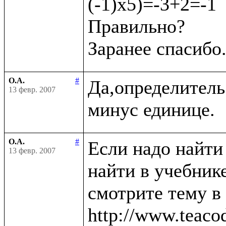
(-1)х5)=-3+2=-1

Правильно?

О.А.
#
Да,определитель
13 февр. 2007
О.А.
#
Если надо найти
13 февр. 2007
найти в учебнике
смотрите тему в
http://www.teaco