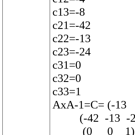
с13=-8

с21=-42

с22=-13

с23=-24

с31=0

с32=0

с33=1

АхА-1=С= (-13   -
         (-42  -13  -24)

          (0     0    1) 
