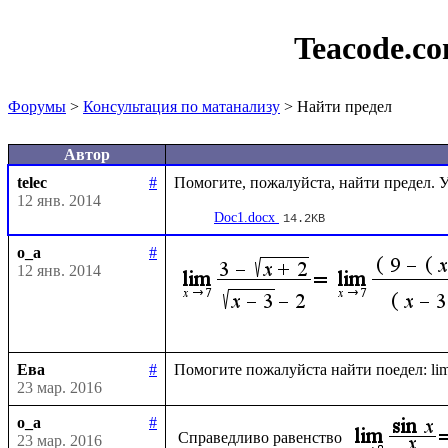
Teacode.c
Форумы
>
Консультация по матанализу
> Найти предел
Автор
telec
#
12 янв. 2014
Doc1.docx
14.2KB
o_a
#
12 янв. 2014
Ева
#
23 мар. 2016
o_a
#
 Справедливо равенство 
23 мар. 2016