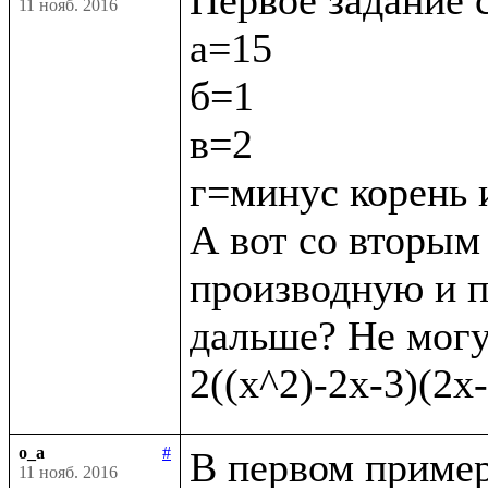
11 нояб. 2016
а=15

б=1

в=2

г=минус корень и
А вот со вторым 
производную и п
дальше? Не могу 
o_a
#
В первом пример
11 нояб. 2016