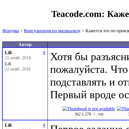
Teacode.com:
Каже
Форумы
>
Консультация по матанализу
> Кажется это по прои
Автор
Lili
#
Хотя бы разъясн
11 нояб. 2016
Lili
пожалуйста. Что 
11 нояб. 2016
подставлять и отк
362 x 270
7.7KB
Lili
#
Первое задание с