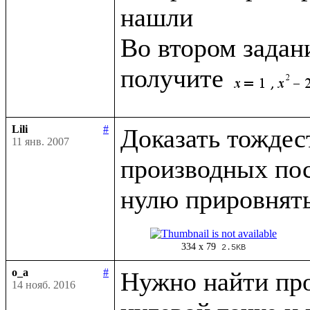
нашли

Во втором задан
получите 
Lili
#
Доказать тождес
11 янв. 2007
производных посл
334 x 79
2.5KB
o_a
#
Нужно найти про
14 нояб. 2016