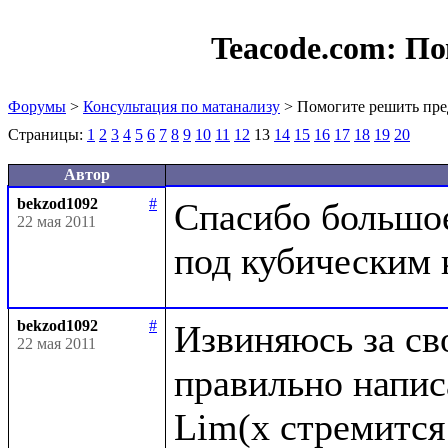
Teacode.com:
По
Форумы
>
Консультация по матанализу
> Помогите решить пре
Страницы:
1
2
3
4
5
6
7
8
9
10
11
12
13
14
15
16
17
18
19
20
Автор
bekzod1092
#
Спасибо большое,
22 мая 2011
bekzod1092
#
Извиняюсь за сво
22 мая 2011
правильно написа
Lim(x стремится 