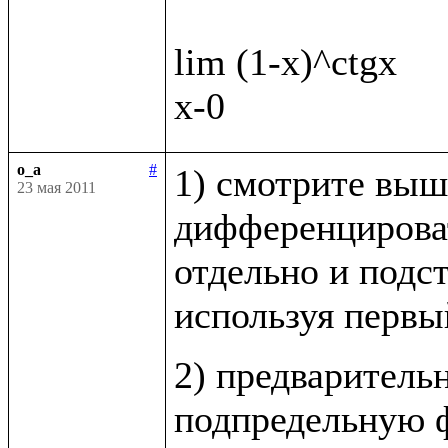
lim (1-x)^ctgx

o_a
#
1) смотрите выш
23 мая 2011
дифференцироват
отдельно и подст
используя первы
2) предваритель
подпредельную ф