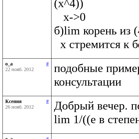
(х^4))

   х->0

б)lim корень из 
o_a
#
подобные пример
22 нояб. 2012
Ксения
#
Добрый вечер. п
26 нояб. 2012
o_a
#