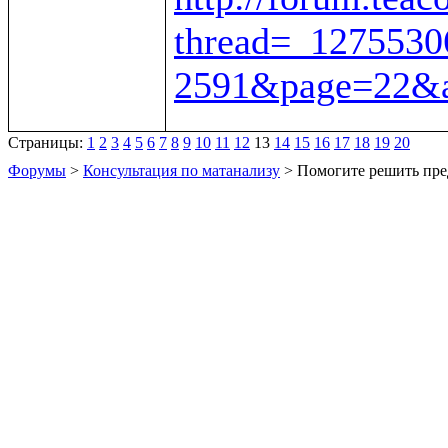
thread=_1275530
2591&page=22&a
Страницы:
1
2
3
4
5
6
7
8
9
10
11
12
13
14
15
16
17
18
19
20
Форумы
>
Консультация по матанализу
> Помогите решить пре