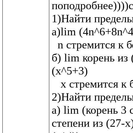
поподробнее))))с
1)Найти пределы:
а)lim (4n^6+8n^4
  n стремится к бесконечности

б) lim корень из 
(x^5+3)

   x стремится к бесконечности

2)Найти пределы
а) lim (корень 3 
степени из (27-х)